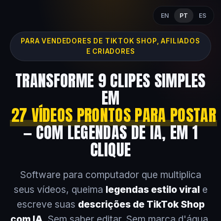
EN
PT
ES
PARA VENDEDORES DE TIKTOK SHOP, AFILIADOS
E CRIADORES
TRANSFORME 9 CLIPES SIMPLES
EM
27 VÍDEOS PRONTOS PARA POSTAR
— COM LEGENDAS DE IA, EM 1
CLIQUE
Software para computador que multiplica
seus vídeos, queima
legendas estilo viral
e
escreve suas
descrições de TikTok Shop
com IA
. Sem saber editar. Sem marca d'água.