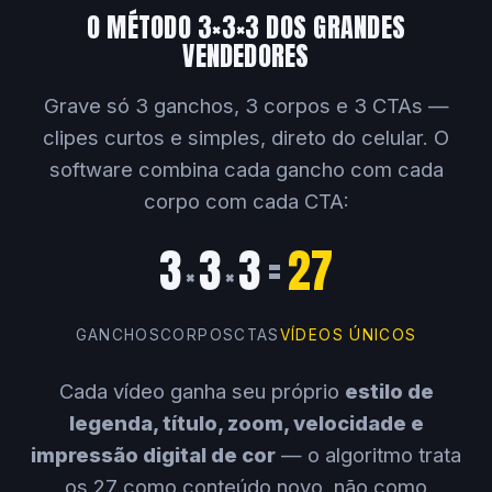
O MÉTODO 3×3×3 DOS GRANDES
VENDEDORES
Grave só 3 ganchos, 3 corpos e 3 CTAs —
clipes curtos e simples, direto do celular. O
software combina cada gancho com cada
corpo com cada CTA:
3
3
3
=
27
×
×
GANCHOS
CORPOS
CTAS
VÍDEOS ÚNICOS
Cada vídeo ganha seu próprio
estilo de
legenda, título, zoom, velocidade e
impressão digital de cor
— o algoritmo trata
os 27 como conteúdo novo, não como