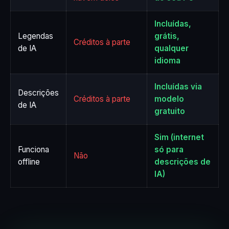
Incluídas,
Legendas
grátis,
Créditos à parte
de IA
qualquer
idioma
Incluídas via
Descrições
Créditos à parte
modelo
de IA
gratuito
Sim (internet
Funciona
só para
Não
offline
descrições de
IA)