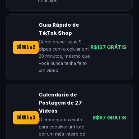
de títulos.
Guia Rápido de
TikTok Shop
Como gravar seus 9
BÔNUS #2
R$127 GRÁTIS
clipes com o celular em
20 minutos, mesmo que
você nunca tenha feito
um vídeo.
Calendário de
Postagem de 27
Vídeos
BÔNUS #3
R$67 GRÁTIS
O cronograma exato
para espalhar um lote
por um mês inteiro de