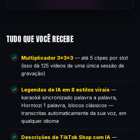
TUDO QUE VOCÊ RECEBE
Multiplicador 3×3×3
— até 5 clipes por slot
(isso dá 125 vídeos de uma única sessão de
gravação)
Legendas de IA em 8 estilos virais
—
karaokê sincronizado palavra a palavra,
Hormozi 1 palavra, blocos clássicos —
transcritas automaticamente da sua voz, em
qualquer idioma
Descrições de TikTok Shop com IA
—