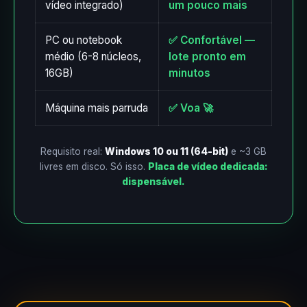
vídeo integrado)
um pouco mais
PC ou notebook
✅ Confortável —
médio (6-8 núcleos,
lote pronto em
16GB)
minutos
Máquina mais parruda
✅ Voa 🚀
Requisito real:
Windows 10 ou 11 (64-bit)
e ~3 GB
livres em disco. Só isso.
Placa de vídeo dedicada:
dispensável.