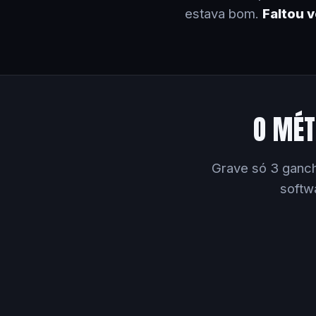
estava bom.
Faltou 
O MÉT
Grave só 3 ganch
softw