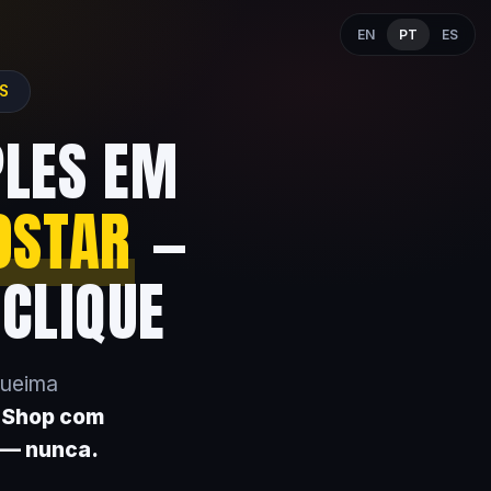
EN
PT
ES
ES
PLES EM
OSTAR
—
 CLIQUE
queima
k Shop com
 — nunca.