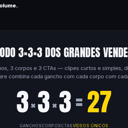
volume.
ODO 3×3×3 DOS GRANDES VEND
os, 3 corpos e 3 CTAs — clipes curtos e simples, dir
are combina cada gancho com cada corpo com cad
3
3
3
=
27
×
×
GANCHOS
CORPOS
CTAS
VÍDEOS ÚNICOS