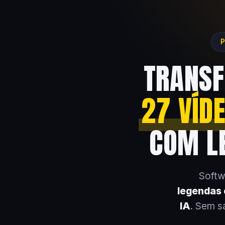
P
TRANSF
27 VÍD
COM LE
Softw
legendas e
IA
. Sem s