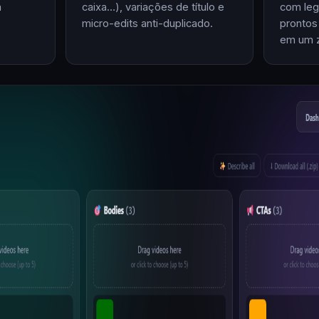
m
caixa…), variações de título e
com leg
micro-edits anti-duplicado.
prontos
em um z