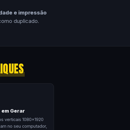
cidade e impressão
como duplicado.
LIQUES
e em Gerar
os verticais 1080×1920
zam no seu computador,