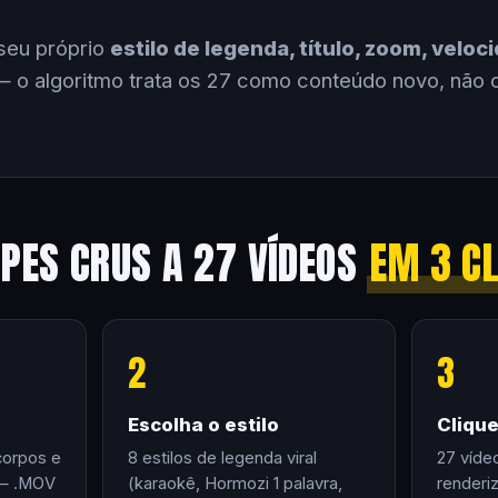
seu próprio
estilo de legenda, título, zoom, velo
 o algoritmo trata os 27 como conteúdo novo, não 
IPES CRUS A 27 VÍDEOS
EM 3 C
2
3
Escolha o estilo
Cliqu
corpos e
8 estilos de legenda viral
27 víde
 — .MOV
(karaokê, Hormozi 1 palavra,
renderi