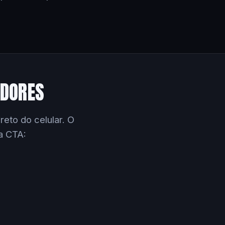
EDORES
eto do celular. O
a CTA: