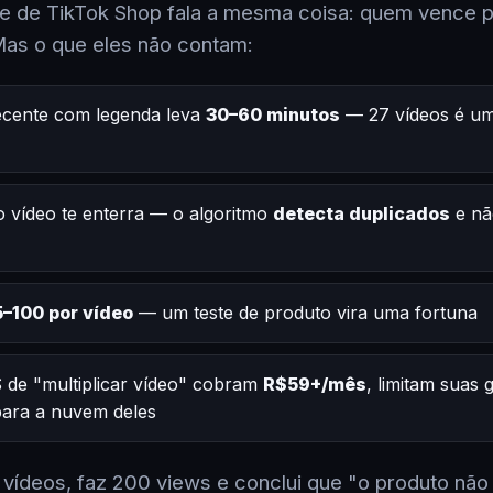
 de TikTok Shop fala a mesma coisa: quem vence po
Mas o que eles não contam:
ecente com legenda leva
30–60 minutos
— 27 vídeos é um
 vídeo te enterra — o algoritmo
detecta duplicados
e nã
–100 por vídeo
— um teste de produto vira uma fortuna
 de "multiplicar vídeo" cobram
R$59+/mês
, limitam suas
 para a nuvem deles
2 vídeos, faz 200 views e conclui que "o produto não