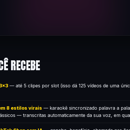
CÊ RECEBE
×3×3
— até 5 clipes por slot (isso dá 125 vídeos de uma úni
m 8 estilos virais
— karaokê sincronizado palavra a pala
lássicos — transcritas automaticamente da sua voz, em qua