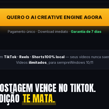
QUERO O AI CREATIVE ENGINE AGORA
Pagamento único · Download imediato ·
Garantia de 7 dias
om
TikTok · Reels · Shorts
100% local
— seus vídeos nunca sae
Vídeos
ilimitados
, para sempre
Windows 10/11
OSTAGEM VENCE NO TIKTOK.
EDIÇÃO
TE MATA.