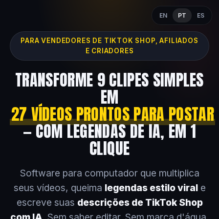
EN
PT
ES
PARA VENDEDORES DE TIKTOK SHOP, AFILIADOS
E CRIADORES
TRANSFORME 9 CLIPES SIMPLES
EM
27 VÍDEOS PRONTOS PARA POSTAR
— COM LEGENDAS DE IA, EM 1
CLIQUE
Software para computador que multiplica
seus vídeos, queima
legendas estilo viral
e
escreve suas
descrições de TikTok Shop
com IA
. Sem saber editar. Sem marca d'água.