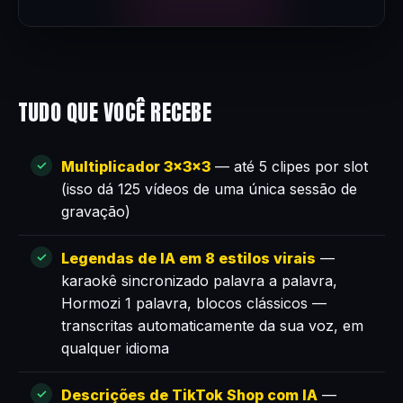
TUDO QUE VOCÊ RECEBE
Multiplicador 3×3×3
— até 5 clipes por slot
(isso dá 125 vídeos de uma única sessão de
gravação)
Legendas de IA em 8 estilos virais
—
karaokê sincronizado palavra a palavra,
Hormozi 1 palavra, blocos clássicos —
transcritas automaticamente da sua voz, em
qualquer idioma
Descrições de TikTok Shop com IA
—