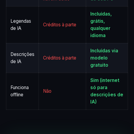
Incluídas,
Legendas
grátis,
Créditos à parte
de IA
qualquer
idioma
Incluídas via
Descrições
Créditos à parte
modelo
de IA
gratuito
Sim (internet
Funciona
só para
Não
offline
descrições de
IA)