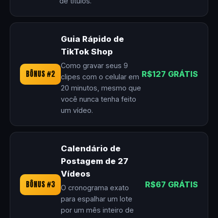
de títulos.
Guia Rápido de
TikTok Shop
Como gravar seus 9
BÔNUS #2
R$127 GRÁTIS
clipes com o celular em
20 minutos, mesmo que
você nunca tenha feito
um vídeo.
Calendário de
Postagem de 27
Vídeos
BÔNUS #3
R$67 GRÁTIS
O cronograma exato
para espalhar um lote
por um mês inteiro de