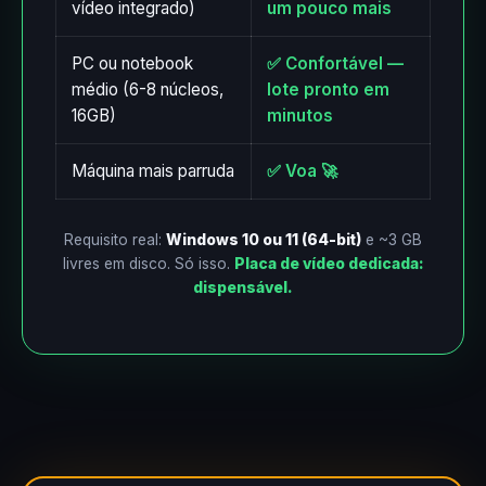
vídeo integrado)
um pouco mais
PC ou notebook
✅ Confortável —
médio (6-8 núcleos,
lote pronto em
16GB)
minutos
Máquina mais parruda
✅ Voa 🚀
Requisito real:
Windows 10 ou 11 (64-bit)
e ~3 GB
livres em disco. Só isso.
Placa de vídeo dedicada:
dispensável.