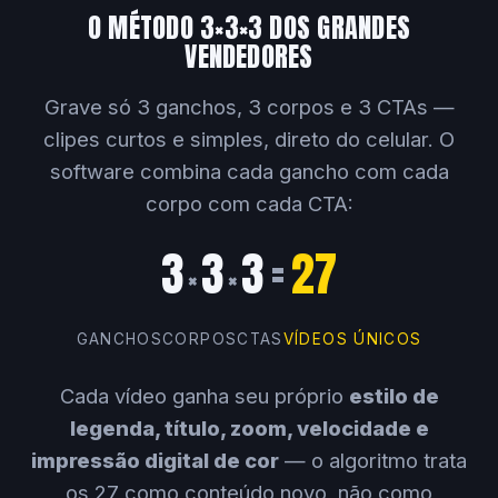
O MÉTODO 3×3×3 DOS GRANDES
VENDEDORES
Grave só 3 ganchos, 3 corpos e 3 CTAs —
clipes curtos e simples, direto do celular. O
software combina cada gancho com cada
corpo com cada CTA:
3
3
3
=
27
×
×
GANCHOS
CORPOS
CTAS
VÍDEOS ÚNICOS
Cada vídeo ganha seu próprio
estilo de
legenda, título, zoom, velocidade e
impressão digital de cor
— o algoritmo trata
os 27 como conteúdo novo, não como