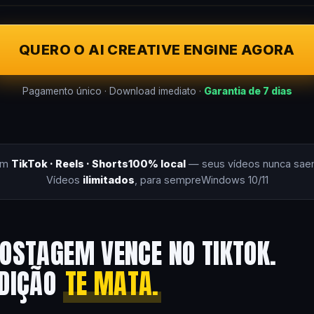
QUERO O AI CREATIVE ENGINE AGORA
Pagamento único · Download imediato ·
Garantia de 7 dias
om
TikTok · Reels · Shorts
100% local
— seus vídeos nunca sae
Vídeos
ilimitados
, para sempre
Windows 10/11
OSTAGEM VENCE NO TIKTOK.
EDIÇÃO
TE MATA.