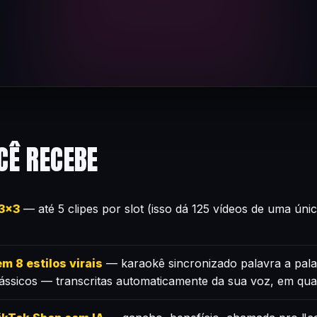
CÊ RECEBE
×3×3
— até 5 clipes por slot (isso dá 125 vídeos de uma úni
m 8 estilos virais
— karaokê sincronizado palavra a pala
lássicos — transcritas automaticamente da sua voz, em qua