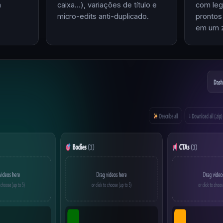
m
caixa…), variações de título e
com leg
micro-edits anti-duplicado.
prontos
em um z