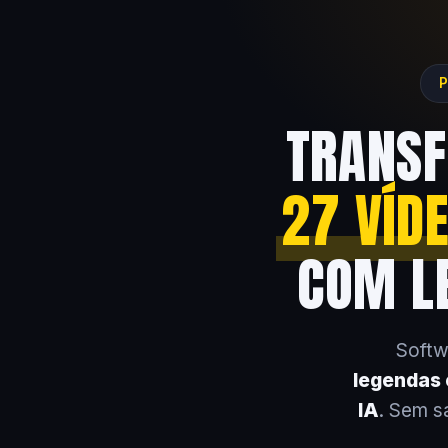
P
TRANSF
27 VÍD
COM LE
Softw
legendas e
IA
. Sem s