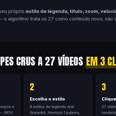
seu próprio
estilo de legenda, título, zoom, velo
 o algoritmo trata os 27 como conteúdo novo, não 
IPES CRUS A 27 VÍDEOS
EM 3 C
2
3
Escolha o estilo
Cliqu
corpos e
8 estilos de legenda viral
27 víde
 — .MOV
(karaokê, Hormozi 1 palavra,
renderi