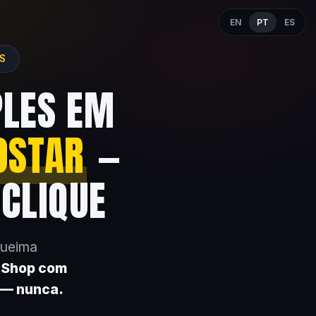
EN
PT
ES
ES
PLES EM
OSTAR
—
 CLIQUE
queima
k Shop com
 — nunca.