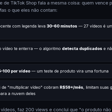
 de TikTok Shop fala a mesma coisa: quem vence po
Mas o que eles não contam:
ecente com legenda leva
30–60 minutos
— 27 vídeos é um
 vídeo te enterra — o algoritmo
detecta duplicados
e nã
–100 por vídeo
— um teste de produto vira uma fortuna
 de "multiplicar vídeo" cobram
R$59+/mês
, limitam suas
 para a nuvem deles
2 vídeos, faz 200 views e conclui que "o produto não