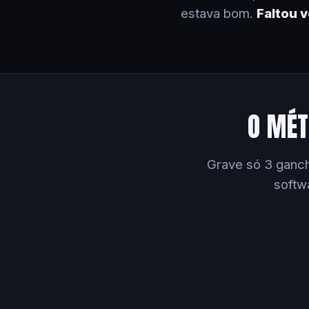
estava bom.
Faltou 
O MÉT
Grave só 3 ganch
softw