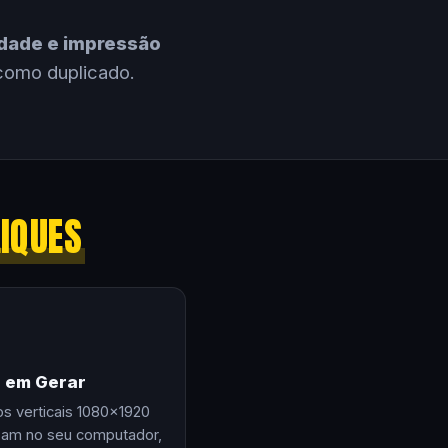
cidade e impressão
como duplicado.
LIQUES
e em Gerar
os verticais 1080×1920
zam no seu computador,