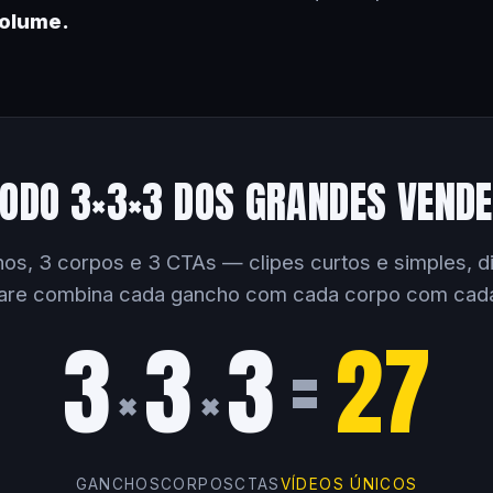
volume.
ODO 3×3×3 DOS GRANDES VEND
os, 3 corpos e 3 CTAs — clipes curtos e simples, dir
are combina cada gancho com cada corpo com cad
3
3
3
=
27
×
×
GANCHOS
CORPOS
CTAS
VÍDEOS ÚNICOS