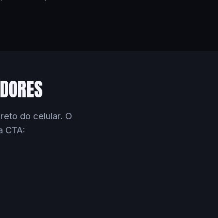
EDORES
eto do celular. O
a CTA: