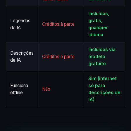
Incluídas,
Legendas
grátis,
Créditos à parte
de IA
qualquer
idioma
Incluídas via
Descrições
Créditos à parte
modelo
de IA
gratuito
Sim (internet
Funciona
só para
Não
offline
descrições de
IA)