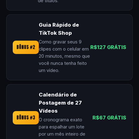
de títulos.
Guia Rápido de
TikTok Shop
Como gravar seus 9
BÔNUS #2
R$127 GRÁTIS
clipes com o celular em
20 minutos, mesmo que
você nunca tenha feito
um vídeo.
Calendário de
Postagem de 27
Vídeos
BÔNUS #3
R$67 GRÁTIS
O cronograma exato
para espalhar um lote
por um mês inteiro de