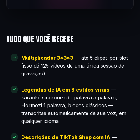
TUDO QUE VOCÊ RECEBE
Multiplicador 3×3×3
— até 5 clipes por slot
(isso dá 125 vídeos de uma única sessão de
gravação)
Legendas de IA em 8 estilos virais
—
karaokê sincronizado palavra a palavra,
Hormozi 1 palavra, blocos clássicos —
transcritas automaticamente da sua voz, em
qualquer idioma
Descrições de TikTok Shop com IA
—