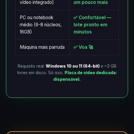
vídeo integrado)
um pouco mais
PC ou notebook
✅ Confortável —
médio (6-8 núcleos,
lote pronto em
16GB)
minutos
Máquina mais parruda
✅ Voa 🚀
Requisito real:
Windows 10 ou 11 (64-bit)
e ~3 GB
livres em disco. Só isso.
Placa de vídeo dedicada:
dispensável.