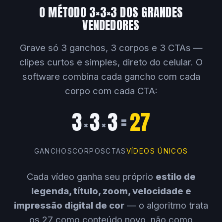
O MÉTODO 3×3×3 DOS GRANDES
VENDEDORES
Grave só 3 ganchos, 3 corpos e 3 CTAs —
clipes curtos e simples, direto do celular. O
software combina cada gancho com cada
corpo com cada CTA:
3
3
3
=
27
×
×
GANCHOS
CORPOS
CTAS
VÍDEOS ÚNICOS
Cada vídeo ganha seu próprio
estilo de
legenda, título, zoom, velocidade e
impressão digital de cor
— o algoritmo trata
os 27 como conteúdo novo, não como