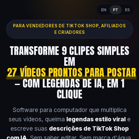
EN
PT
ES
PARA VENDEDORES DE TIKTOK SHOP, AFILIADOS
E CRIADORES
TRANSFORME 9 CLIPES SIMPLES
EM
27 VÍDEOS PRONTOS PARA POSTAR
— COM LEGENDAS DE IA, EM 1
CLIQUE
Software para computador que multiplica
seus vídeos, queima
legendas estilo viral
e
escreve suas
descrições de TikTok Shop
com IA
. Sem saber editar. Sem marca d'água.