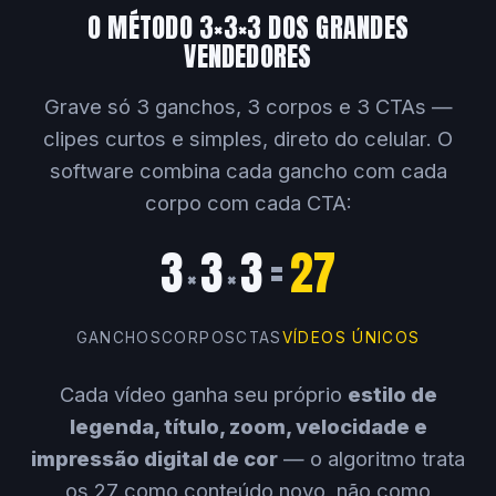
O MÉTODO 3×3×3 DOS GRANDES
VENDEDORES
Grave só 3 ganchos, 3 corpos e 3 CTAs —
clipes curtos e simples, direto do celular. O
software combina cada gancho com cada
corpo com cada CTA:
3
3
3
=
27
×
×
GANCHOS
CORPOS
CTAS
VÍDEOS ÚNICOS
Cada vídeo ganha seu próprio
estilo de
legenda, título, zoom, velocidade e
impressão digital de cor
— o algoritmo trata
os 27 como conteúdo novo, não como