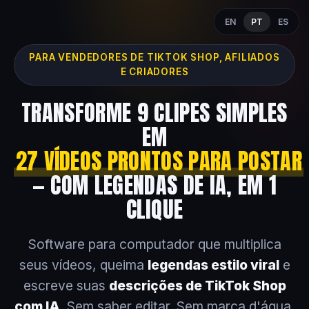
EN
PT
ES
PARA VENDEDORES DE TIKTOK SHOP, AFILIADOS
E CRIADORES
TRANSFORME 9 CLIPES SIMPLES
EM
27 VÍDEOS PRONTOS PARA POSTAR
— COM LEGENDAS DE IA, EM 1
CLIQUE
Software para computador que multiplica
seus vídeos, queima
legendas estilo viral
e
escreve suas
descrições de TikTok Shop
com IA
. Sem saber editar. Sem marca d'água.