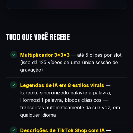
TUDO QUE VOCÊ RECEBE
Multiplicador 3×3×3
— até 5 clipes por slot
(isso dá 125 vídeos de uma única sessão de
gravação)
Legendas de IA em 8 estilos virais
—
karaokê sincronizado palavra a palavra,
Hormozi 1 palavra, blocos clássicos —
transcritas automaticamente da sua voz, em
qualquer idioma
Descrições de TikTok Shop com IA
—