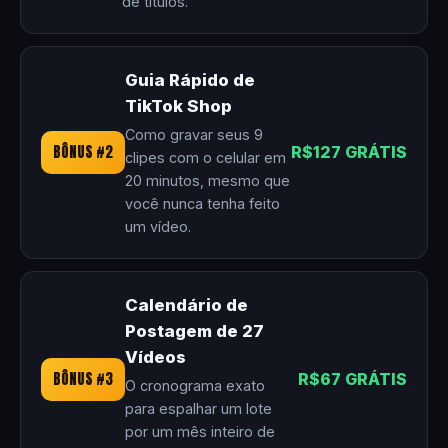
de títulos.
Guia Rápido de
TikTok Shop
Como gravar seus 9
BÔNUS #2
R$127 GRÁTIS
clipes com o celular em
20 minutos, mesmo que
você nunca tenha feito
um vídeo.
Calendário de
Postagem de 27
Vídeos
BÔNUS #3
R$67 GRÁTIS
O cronograma exato
para espalhar um lote
por um mês inteiro de