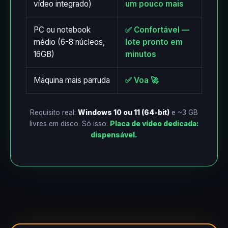
vídeo integrado)
um pouco mais
PC ou notebook
✅ Confortável —
médio (6-8 núcleos,
lote pronto em
16GB)
minutos
Máquina mais parruda
✅ Voa 🚀
Requisito real:
Windows 10 ou 11 (64-bit)
e ~3 GB
livres em disco. Só isso.
Placa de vídeo dedicada:
dispensável.