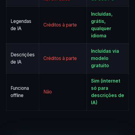
Incluídas,
Legendas
grátis,
Créditos à parte
de IA
qualquer
idioma
Incluídas via
Descrições
Créditos à parte
modelo
de IA
gratuito
Sim (internet
Funciona
só para
Não
offline
descrições de
IA)