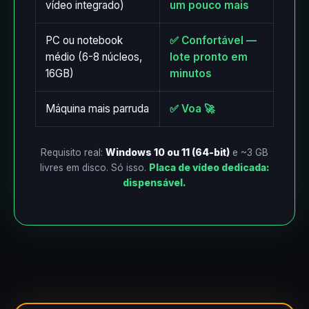
vídeo integrado)
um pouco mais
PC ou notebook
✅ Confortável —
médio (6-8 núcleos,
lote pronto em
16GB)
minutos
Máquina mais parruda
✅ Voa 🚀
Requisito real:
Windows 10 ou 11 (64-bit)
e ~3 GB
livres em disco. Só isso.
Placa de vídeo dedicada:
dispensável.