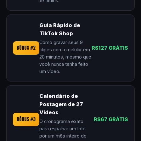
de títulos.
Guia Rápido de
TikTok Shop
Como gravar seus 9
BÔNUS #2
R$127 GRÁTIS
clipes com o celular em
20 minutos, mesmo que
você nunca tenha feito
um vídeo.
Calendário de
Postagem de 27
Vídeos
BÔNUS #3
R$67 GRÁTIS
O cronograma exato
para espalhar um lote
por um mês inteiro de