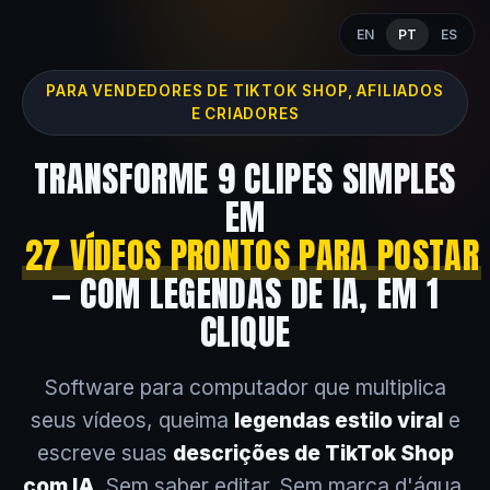
EN
PT
ES
PARA VENDEDORES DE TIKTOK SHOP, AFILIADOS
E CRIADORES
TRANSFORME 9 CLIPES SIMPLES
EM
27 VÍDEOS PRONTOS PARA POSTAR
— COM LEGENDAS DE IA, EM 1
CLIQUE
Software para computador que multiplica
seus vídeos, queima
legendas estilo viral
e
escreve suas
descrições de TikTok Shop
com IA
. Sem saber editar. Sem marca d'água.