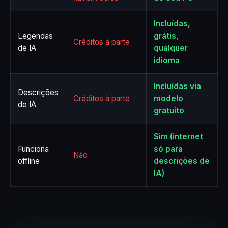
Incluídas,
Legendas
grátis,
Créditos à parte
de IA
qualquer
idioma
Incluídas via
Descrições
Créditos à parte
modelo
de IA
gratuito
Sim (internet
Funciona
só para
Não
offline
descrições de
IA)