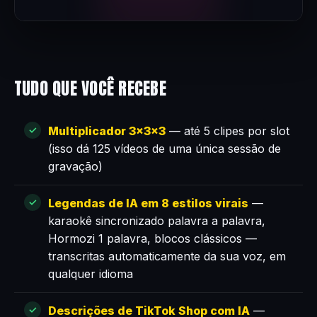
TUDO QUE VOCÊ RECEBE
Multiplicador 3×3×3
— até 5 clipes por slot
(isso dá 125 vídeos de uma única sessão de
gravação)
Legendas de IA em 8 estilos virais
—
karaokê sincronizado palavra a palavra,
Hormozi 1 palavra, blocos clássicos —
transcritas automaticamente da sua voz, em
qualquer idioma
Descrições de TikTok Shop com IA
—