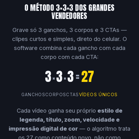
O MÉTODO 3×3×3 DOS GRANDES
VENDEDORES
Grave só 3 ganchos, 3 corpos e 3 CTAs —
clipes curtos e simples, direto do celular. O
software combina cada gancho com cada
corpo com cada CTA:
3
3
3
=
27
×
×
GANCHOS
CORPOS
CTAS
VÍDEOS ÚNICOS
Cada vídeo ganha seu próprio
estilo de
legenda, título, zoom, velocidade e
impressão digital de cor
— o algoritmo trata
os 27 como conteúdo novo, não como