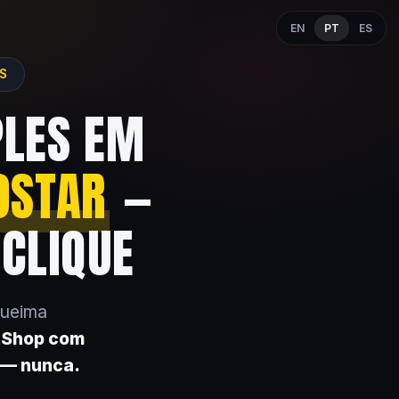
EN
PT
ES
ES
PLES EM
OSTAR
—
 CLIQUE
queima
k Shop com
 — nunca.