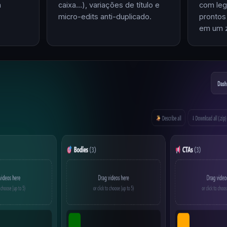
m
caixa…), variações de título e
com leg
micro-edits anti-duplicado.
prontos
em um z