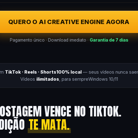
QUERO O AI CREATIVE ENGINE AGORA
Pagamento único · Download imediato ·
Garantia de 7 dias
om
TikTok · Reels · Shorts
100% local
— seus vídeos nunca sae
Vídeos
ilimitados
, para sempre
Windows 10/11
OSTAGEM VENCE NO TIKTOK.
EDIÇÃO
TE MATA.