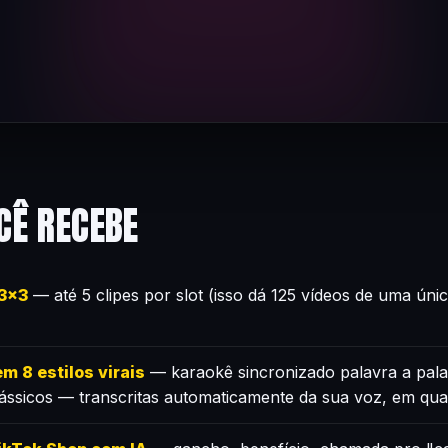
CÊ RECEBE
×3×3
— até 5 clipes por slot (isso dá 125 vídeos de uma úni
m 8 estilos virais
— karaokê sincronizado palavra a pala
lássicos — transcritas automaticamente da sua voz, em qua