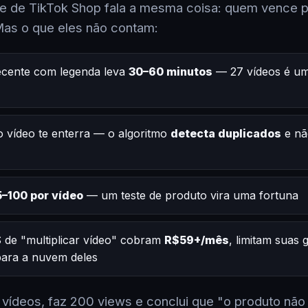
 de TikTok Shop fala a mesma coisa: quem vence po
Mas o que eles não contam:
ecente com legenda leva
30–60 minutos
— 27 vídeos é um
 vídeo te enterra — o algoritmo
detecta duplicados
e nã
–100 por vídeo
— um teste de produto vira uma fortuna
 de "multiplicar vídeo" cobram
R$59+/mês
, limitam suas
 para a nuvem deles
2 vídeos, faz 200 views e conclui que "o produto não