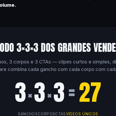
volume.
ODO 3×3×3 DOS GRANDES VEND
os, 3 corpos e 3 CTAs — clipes curtos e simples, dir
are combina cada gancho com cada corpo com cad
3
3
3
=
27
×
×
GANCHOS
CORPOS
CTAS
VÍDEOS ÚNICOS