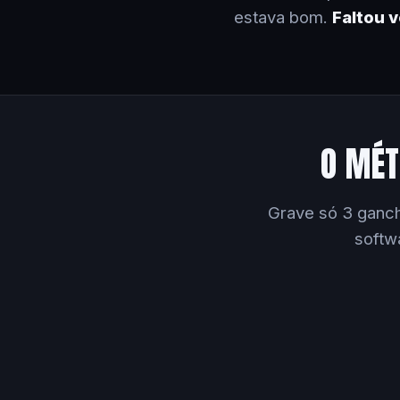
estava bom.
Faltou 
O MÉT
Grave só 3 ganch
softw