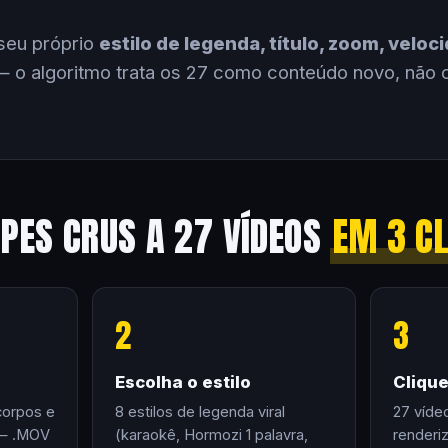
seu próprio
estilo de legenda, título, zoom, velo
 o algoritmo trata os 27 como conteúdo novo, não 
IPES CRUS A 27 VÍDEOS
EM 3 C
2
3
Escolha o estilo
Cliqu
corpos e
8 estilos de legenda viral
27 víde
 — .MOV
(karaokê, Hormozi 1 palavra,
renderi