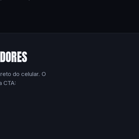
EDORES
eto do celular. O
a CTA: