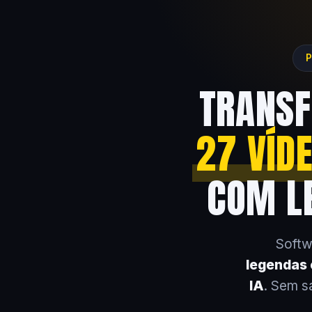
P
TRANSF
27 VÍD
COM LE
Softw
legendas e
IA
. Sem s