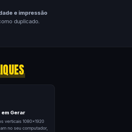
cidade e impressão
como duplicado.
LIQUES
e em Gerar
os verticais 1080×1920
zam no seu computador,