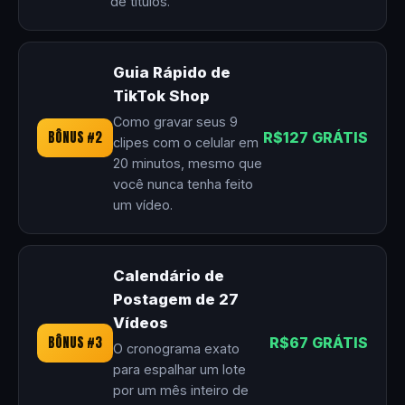
de títulos.
Guia Rápido de
TikTok Shop
Como gravar seus 9
BÔNUS #2
R$127 GRÁTIS
clipes com o celular em
20 minutos, mesmo que
você nunca tenha feito
um vídeo.
Calendário de
Postagem de 27
Vídeos
BÔNUS #3
R$67 GRÁTIS
O cronograma exato
para espalhar um lote
por um mês inteiro de