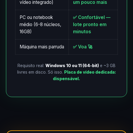
vídeo integrado)
um pouco mais
PC ou notebook
✅ Confortável —
médio (6-8 núcleos,
lote pronto em
16GB)
minutos
Máquina mais parruda
✅ Voa 🚀
Requisito real:
Windows 10 ou 11 (64-bit)
e ~3 GB
livres em disco. Só isso.
Placa de vídeo dedicada:
dispensável.