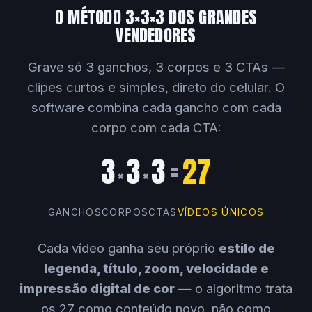
O MÉTODO 3×3×3 DOS GRANDES
VENDEDORES
Grave só 3 ganchos, 3 corpos e 3 CTAs —
clipes curtos e simples, direto do celular. O
software combina cada gancho com cada
corpo com cada CTA:
3
3
3
=
27
×
×
GANCHOS
CORPOS
CTAS
VÍDEOS ÚNICOS
Cada vídeo ganha seu próprio
estilo de
legenda, título, zoom, velocidade e
impressão digital de cor
— o algoritmo trata
os 27 como conteúdo novo, não como