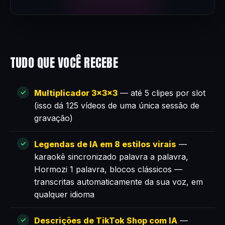
TUDO QUE VOCÊ RECEBE
Multiplicador 3×3×3
— até 5 clipes por slot
(isso dá 125 vídeos de uma única sessão de
gravação)
Legendas de IA em 8 estilos virais
—
karaokê sincronizado palavra a palavra,
Hormozi 1 palavra, blocos clássicos —
transcritas automaticamente da sua voz, em
qualquer idioma
Descrições de TikTok Shop com IA
—