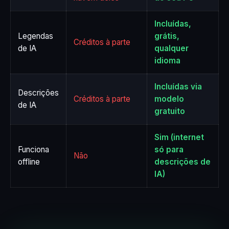
Incluídas,
Legendas
grátis,
Créditos à parte
de IA
qualquer
idioma
Incluídas via
Descrições
Créditos à parte
modelo
de IA
gratuito
Sim (internet
Funciona
só para
Não
offline
descrições de
IA)