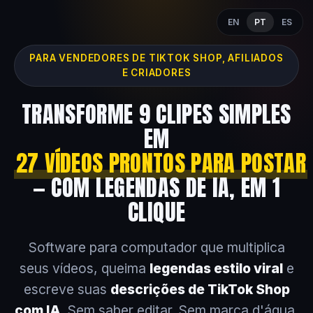
EN
PT
ES
PARA VENDEDORES DE TIKTOK SHOP, AFILIADOS
E CRIADORES
TRANSFORME 9 CLIPES SIMPLES
EM
27 VÍDEOS PRONTOS PARA POSTAR
— COM LEGENDAS DE IA, EM 1
CLIQUE
Software para computador que multiplica
seus vídeos, queima
legendas estilo viral
e
escreve suas
descrições de TikTok Shop
com IA
. Sem saber editar. Sem marca d'água.