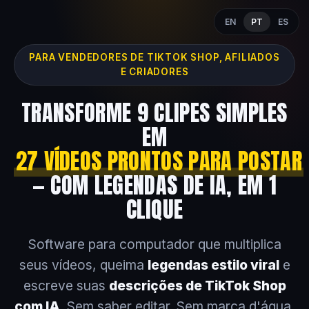
EN
PT
ES
PARA VENDEDORES DE TIKTOK SHOP, AFILIADOS
E CRIADORES
TRANSFORME 9 CLIPES SIMPLES
EM
27 VÍDEOS PRONTOS PARA POSTAR
— COM LEGENDAS DE IA, EM 1
CLIQUE
Software para computador que multiplica
seus vídeos, queima
legendas estilo viral
e
escreve suas
descrições de TikTok Shop
com IA
. Sem saber editar. Sem marca d'água.