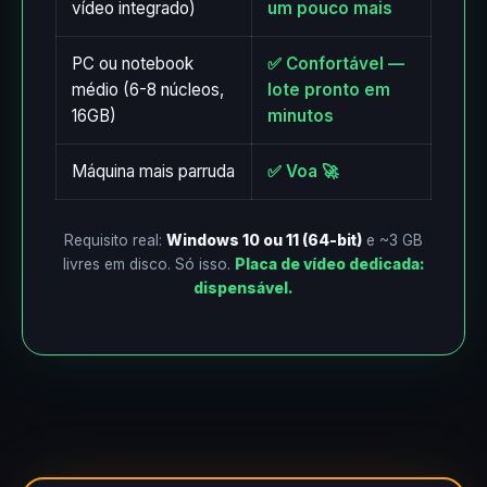
vídeo integrado)
um pouco mais
PC ou notebook
✅ Confortável —
médio (6-8 núcleos,
lote pronto em
16GB)
minutos
Máquina mais parruda
✅ Voa 🚀
Requisito real:
Windows 10 ou 11 (64-bit)
e ~3 GB
livres em disco. Só isso.
Placa de vídeo dedicada:
dispensável.