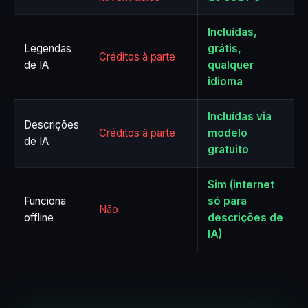
Incluídas,
Legendas
grátis,
Créditos à parte
de IA
qualquer
idioma
Incluídas via
Descrições
Créditos à parte
modelo
de IA
gratuito
Sim (internet
Funciona
só para
Não
offline
descrições de
IA)