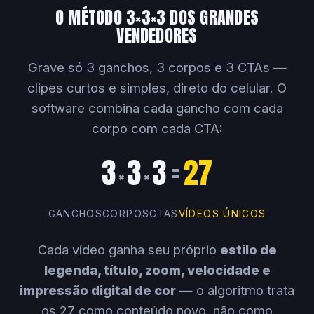
O MÉTODO 3×3×3 DOS GRANDES
VENDEDORES
Grave só 3 ganchos, 3 corpos e 3 CTAs —
clipes curtos e simples, direto do celular. O
software combina cada gancho com cada
corpo com cada CTA:
3
3
3
=
27
×
×
GANCHOS
CORPOS
CTAS
VÍDEOS ÚNICOS
Cada vídeo ganha seu próprio
estilo de
legenda, título, zoom, velocidade e
impressão digital de cor
— o algoritmo trata
os 27 como conteúdo novo, não como