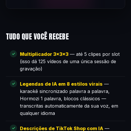
TUDO QUE VOCÊ RECEBE
Multiplicador 3×3×3
— até 5 clipes por slot
(isso dá 125 vídeos de uma única sessão de
gravação)
Legendas de IA em 8 estilos virais
—
karaokê sincronizado palavra a palavra,
Hormozi 1 palavra, blocos clássicos —
transcritas automaticamente da sua voz, em
qualquer idioma
Descrições de TikTok Shop com IA
—