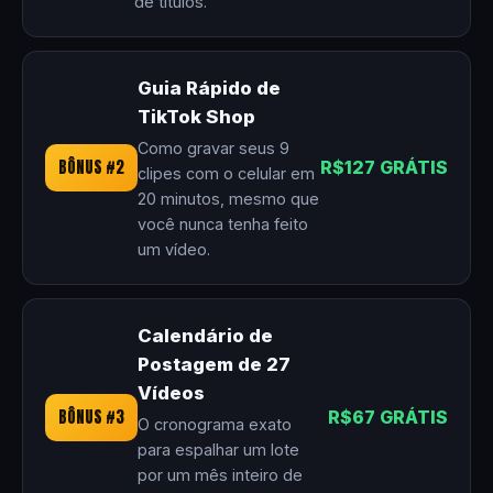
de títulos.
Guia Rápido de
TikTok Shop
Como gravar seus 9
BÔNUS #2
R$127 GRÁTIS
clipes com o celular em
20 minutos, mesmo que
você nunca tenha feito
um vídeo.
Calendário de
Postagem de 27
Vídeos
BÔNUS #3
R$67 GRÁTIS
O cronograma exato
para espalhar um lote
por um mês inteiro de