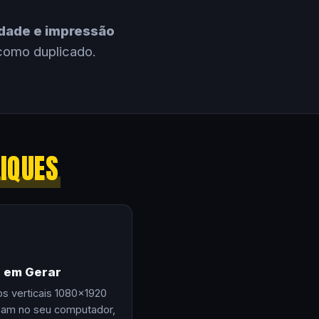
cidade e impressão
como duplicado.
LIQUES
e em Gerar
os verticais 1080×1920
zam no seu computador,