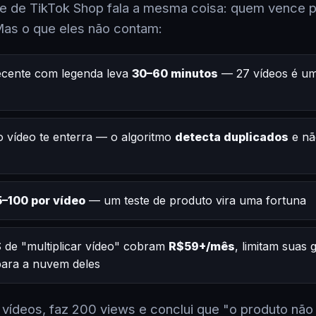
 de TikTok Shop fala a mesma coisa: quem vence po
Mas o que eles não contam:
ecente com legenda leva
30–60 minutos
— 27 vídeos é um
 vídeo te enterra — o algoritmo
detecta duplicados
e nã
–100 por vídeo
— um teste de produto vira uma fortuna
 de "multiplicar vídeo" cobram
R$59+/mês
, limitam suas
 para a nuvem deles
2 vídeos, faz 200 views e conclui que "o produto não