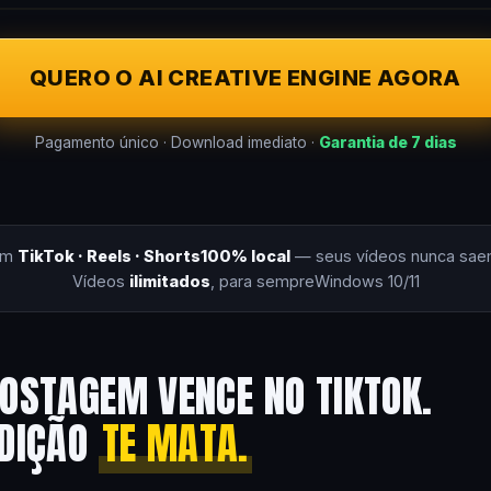
QUERO O AI CREATIVE ENGINE AGORA
Pagamento único · Download imediato ·
Garantia de 7 dias
om
TikTok · Reels · Shorts
100% local
— seus vídeos nunca sae
Vídeos
ilimitados
, para sempre
Windows 10/11
OSTAGEM VENCE NO TIKTOK.
EDIÇÃO
TE MATA.