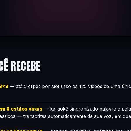
CÊ RECEBE
×3×3
— até 5 clipes por slot (isso dá 125 vídeos de uma úni
m 8 estilos virais
— karaokê sincronizado palavra a pala
lássicos — transcritas automaticamente da sua voz, em qua