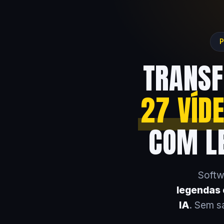
P
TRANSF
27 VÍD
COM LE
Softw
legendas e
IA
. Sem s