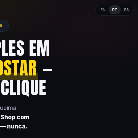
EN
PT
ES
ES
PLES EM
OSTAR
—
 CLIQUE
queima
k Shop com
 — nunca.