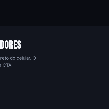
EDORES
eto do celular. O
a CTA: