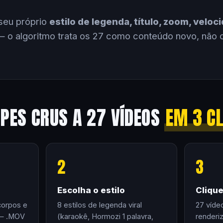
seu próprio
estilo de legenda, título, zoom, velo
 o algoritmo trata os 27 como conteúdo novo, não 
IPES CRUS A 27 VÍDEOS
EM 3 C
2
3
Escolha o estilo
Cliqu
corpos e
8 estilos de legenda viral
27 víde
 — .MOV
(karaokê, Hormozi 1 palavra,
renderi