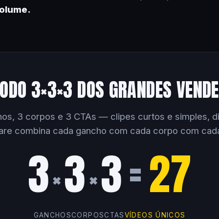
volume.
ODO 3×3×3 DOS GRANDES VEND
os, 3 corpos e 3 CTAs — clipes curtos e simples, dir
are combina cada gancho com cada corpo com cad
3
3
3
=
27
×
×
GANCHOS
CORPOS
CTAS
VÍDEOS ÚNICOS