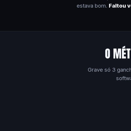
estava bom.
Faltou 
O MÉT
Grave só 3 ganch
softw