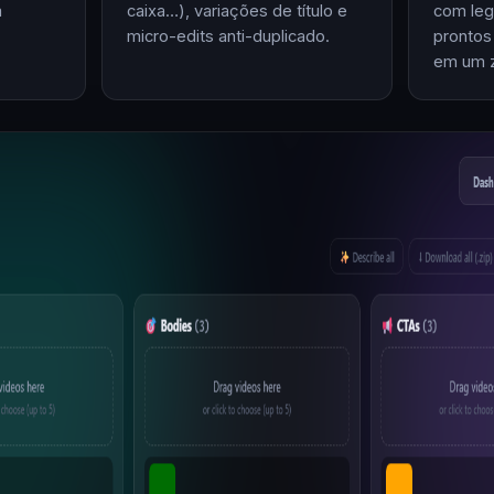
m
caixa…), variações de título e
com leg
micro-edits anti-duplicado.
prontos
em um z