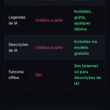
Incluídas,
Legendas
grátis,
Créditos à parte
de IA
qualquer
idioma
Incluídas via
Descrições
Créditos à parte
modelo
de IA
gratuito
Sim (internet
Funciona
só para
Não
offline
descrições de
IA)