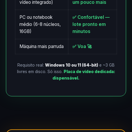
vídeo integrado)
um pouco mais
PC ou notebook
✅ Confortável —
médio (6-8 núcleos,
lote pronto em
16GB)
minutos
Máquina mais parruda
✅ Voa 🚀
Requisito real:
Windows 10 ou 11 (64-bit)
e ~3 GB
livres em disco. Só isso.
Placa de vídeo dedicada:
dispensável.