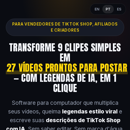
EN
PT
ES
PARA VENDEDORES DE TIKTOK SHOP, AFILIADOS
E CRIADORES
TRANSFORME 9 CLIPES SIMPLES
EM
27 VÍDEOS PRONTOS PARA POSTAR
— COM LEGENDAS DE IA, EM 1
CLIQUE
Software para computador que multiplica
seus vídeos, queima
legendas estilo viral
e
escreve suas
descrições de TikTok Shop
com IA
. Sem saber editar. Sem marca d'água.