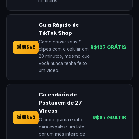
de títulos.
Guia Rápido de
TikTok Shop
Como gravar seus 9
BÔNUS #2
R$127 GRÁTIS
clipes com o celular em
20 minutos, mesmo que
você nunca tenha feito
um vídeo.
Calendário de
Postagem de 27
Vídeos
BÔNUS #3
R$67 GRÁTIS
O cronograma exato
para espalhar um lote
por um mês inteiro de