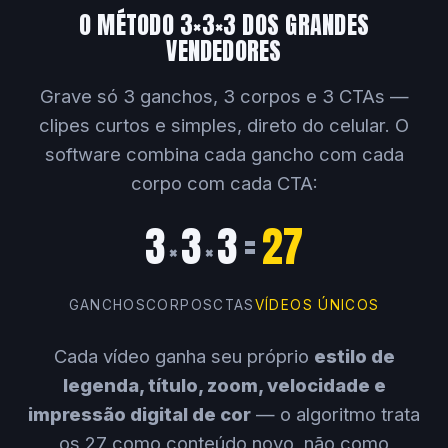
O MÉTODO 3×3×3 DOS GRANDES
VENDEDORES
Grave só 3 ganchos, 3 corpos e 3 CTAs —
clipes curtos e simples, direto do celular. O
software combina cada gancho com cada
corpo com cada CTA:
3
3
3
=
27
×
×
GANCHOS
CORPOS
CTAS
VÍDEOS ÚNICOS
Cada vídeo ganha seu próprio
estilo de
legenda, título, zoom, velocidade e
impressão digital de cor
— o algoritmo trata
os 27 como conteúdo novo, não como