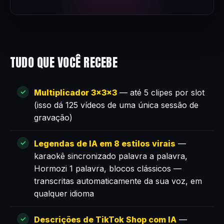
TUDO QUE VOCÊ RECEBE
Multiplicador 3×3×3
— até 5 clipes por slot
(isso dá 125 vídeos de uma única sessão de
gravação)
Legendas de IA em 8 estilos virais
—
karaokê sincronizado palavra a palavra,
Hormozi 1 palavra, blocos clássicos —
transcritas automaticamente da sua voz, em
qualquer idioma
Descrições de TikTok Shop com IA
—