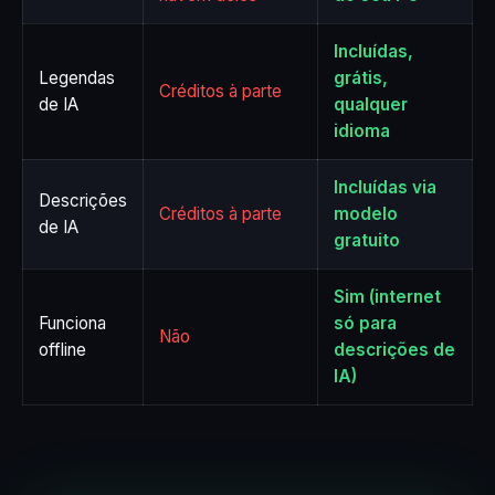
Incluídas,
Legendas
grátis,
Créditos à parte
de IA
qualquer
idioma
Incluídas via
Descrições
Créditos à parte
modelo
de IA
gratuito
Sim (internet
Funciona
só para
Não
offline
descrições de
IA)