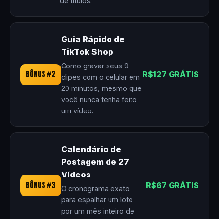
de títulos.
Guia Rápido de
TikTok Shop
Como gravar seus 9
BÔNUS #2
R$127 GRÁTIS
clipes com o celular em
20 minutos, mesmo que
você nunca tenha feito
um vídeo.
Calendário de
Postagem de 27
Vídeos
BÔNUS #3
R$67 GRÁTIS
O cronograma exato
para espalhar um lote
por um mês inteiro de