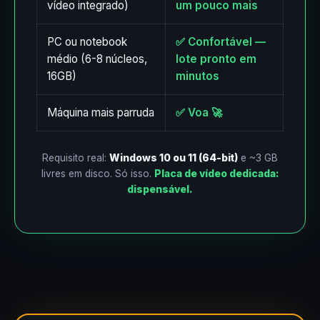
vídeo integrado)
um pouco mais
PC ou notebook
✅ Confortável —
médio (6-8 núcleos,
lote pronto em
16GB)
minutos
Máquina mais parruda
✅ Voa 🚀
Requisito real:
Windows 10 ou 11 (64-bit)
e ~3 GB
livres em disco. Só isso.
Placa de vídeo dedicada:
dispensável.