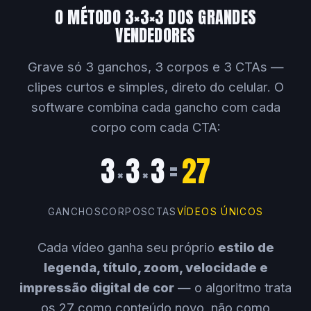
O MÉTODO 3×3×3 DOS GRANDES
VENDEDORES
Grave só 3 ganchos, 3 corpos e 3 CTAs —
clipes curtos e simples, direto do celular. O
software combina cada gancho com cada
corpo com cada CTA:
3
3
3
=
27
×
×
GANCHOS
CORPOS
CTAS
VÍDEOS ÚNICOS
Cada vídeo ganha seu próprio
estilo de
legenda, título, zoom, velocidade e
impressão digital de cor
— o algoritmo trata
os 27 como conteúdo novo, não como