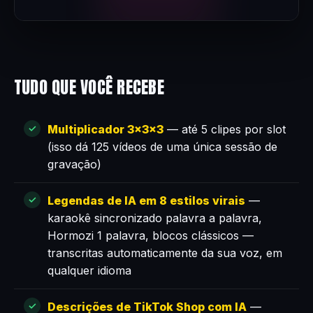
TUDO QUE VOCÊ RECEBE
Multiplicador 3×3×3
— até 5 clipes por slot
(isso dá 125 vídeos de uma única sessão de
gravação)
Legendas de IA em 8 estilos virais
—
karaokê sincronizado palavra a palavra,
Hormozi 1 palavra, blocos clássicos —
transcritas automaticamente da sua voz, em
qualquer idioma
Descrições de TikTok Shop com IA
—