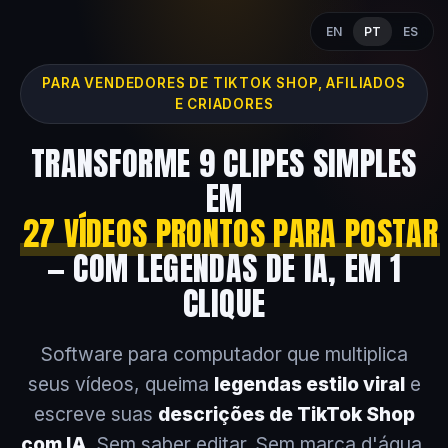
EN
PT
ES
PARA VENDEDORES DE TIKTOK SHOP, AFILIADOS
E CRIADORES
TRANSFORME 9 CLIPES SIMPLES
EM
27 VÍDEOS PRONTOS PARA POSTAR
— COM LEGENDAS DE IA, EM 1
CLIQUE
Software para computador que multiplica
seus vídeos, queima
legendas estilo viral
e
escreve suas
descrições de TikTok Shop
com IA
. Sem saber editar. Sem marca d'água.