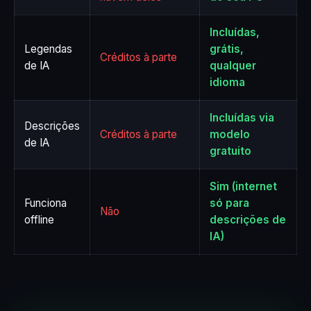
Incluídas,
Legendas
grátis,
Créditos à parte
de IA
qualquer
idioma
Incluídas via
Descrições
Créditos à parte
modelo
de IA
gratuito
Sim (internet
Funciona
só para
Não
offline
descrições de
IA)