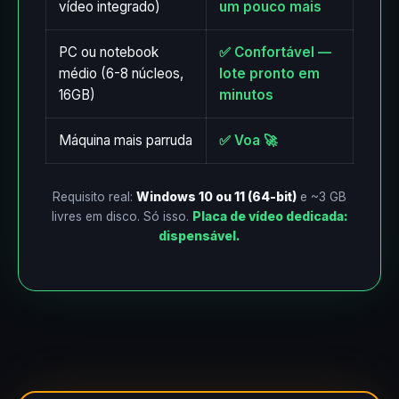
vídeo integrado)
um pouco mais
PC ou notebook
✅ Confortável —
médio (6-8 núcleos,
lote pronto em
16GB)
minutos
Máquina mais parruda
✅ Voa 🚀
Requisito real:
Windows 10 ou 11 (64-bit)
e ~3 GB
livres em disco. Só isso.
Placa de vídeo dedicada:
dispensável.