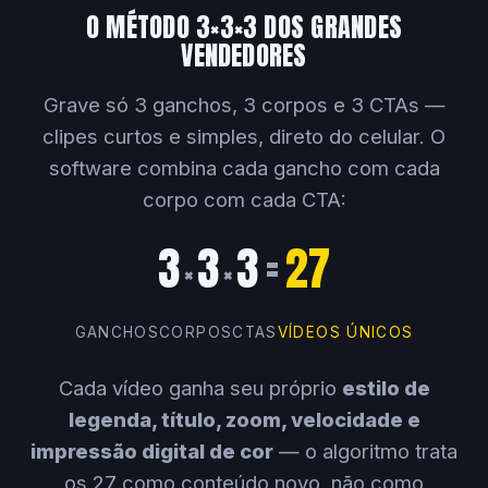
O MÉTODO 3×3×3 DOS GRANDES
VENDEDORES
Grave só 3 ganchos, 3 corpos e 3 CTAs —
clipes curtos e simples, direto do celular. O
software combina cada gancho com cada
corpo com cada CTA:
3
3
3
=
27
×
×
GANCHOS
CORPOS
CTAS
VÍDEOS ÚNICOS
Cada vídeo ganha seu próprio
estilo de
legenda, título, zoom, velocidade e
impressão digital de cor
— o algoritmo trata
os 27 como conteúdo novo, não como