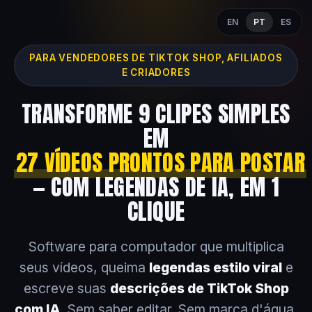
EN
PT
ES
PARA VENDEDORES DE TIKTOK SHOP, AFILIADOS
E CRIADORES
TRANSFORME 9 CLIPES SIMPLES
EM
27 VÍDEOS PRONTOS PARA POSTAR
— COM LEGENDAS DE IA, EM 1
CLIQUE
Software para computador que multiplica
seus vídeos, queima
legendas estilo viral
e
escreve suas
descrições de TikTok Shop
com IA
. Sem saber editar. Sem marca d'água.