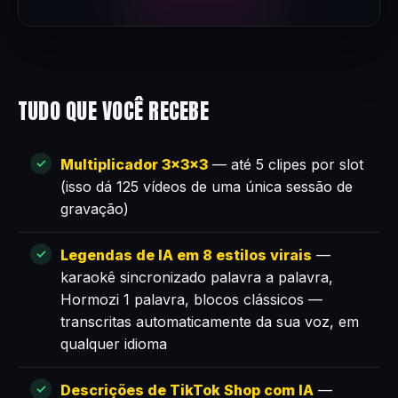
TUDO QUE VOCÊ RECEBE
Multiplicador 3×3×3
— até 5 clipes por slot
(isso dá 125 vídeos de uma única sessão de
gravação)
Legendas de IA em 8 estilos virais
—
karaokê sincronizado palavra a palavra,
Hormozi 1 palavra, blocos clássicos —
transcritas automaticamente da sua voz, em
qualquer idioma
Descrições de TikTok Shop com IA
—