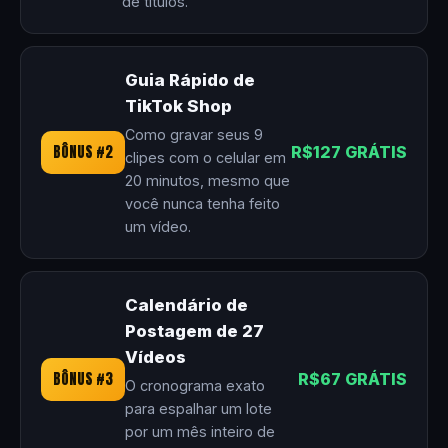
de títulos.
Guia Rápido de
TikTok Shop
Como gravar seus 9
BÔNUS #2
R$127 GRÁTIS
clipes com o celular em
20 minutos, mesmo que
você nunca tenha feito
um vídeo.
Calendário de
Postagem de 27
Vídeos
BÔNUS #3
R$67 GRÁTIS
O cronograma exato
para espalhar um lote
por um mês inteiro de