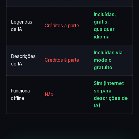
Incluídas,
Legendas
grátis,
Créditos à parte
de IA
qualquer
idioma
Incluídas via
Descrições
Créditos à parte
modelo
de IA
gratuito
Sim (internet
Funciona
só para
Não
offline
descrições de
IA)