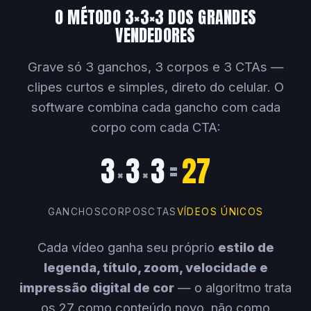
O MÉTODO 3×3×3 DOS GRANDES
VENDEDORES
Grave só 3 ganchos, 3 corpos e 3 CTAs —
clipes curtos e simples, direto do celular. O
software combina cada gancho com cada
corpo com cada CTA:
3
3
3
=
27
×
×
GANCHOS
CORPOS
CTAS
VÍDEOS ÚNICOS
Cada vídeo ganha seu próprio
estilo de
legenda, título, zoom, velocidade e
impressão digital de cor
— o algoritmo trata
os 27 como conteúdo novo, não como