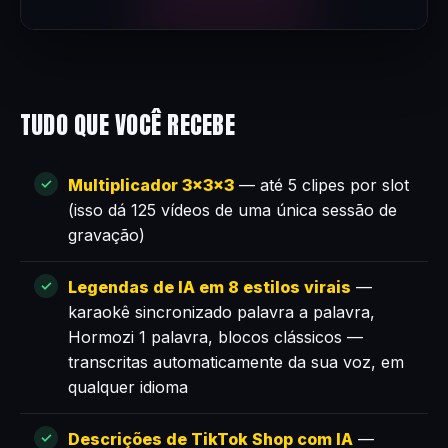
TUDO QUE VOCÊ RECEBE
Multiplicador 3×3×3
— até 5 clipes por slot
(isso dá 125 vídeos de uma única sessão de
gravação)
Legendas de IA em 8 estilos virais
—
karaokê sincronizado palavra a palavra,
Hormozi 1 palavra, blocos clássicos —
transcritas automaticamente da sua voz, em
qualquer idioma
Descrições de TikTok Shop com IA
—