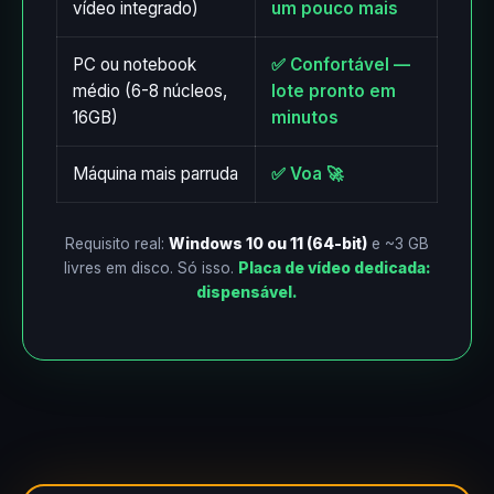
vídeo integrado)
um pouco mais
PC ou notebook
✅ Confortável —
médio (6-8 núcleos,
lote pronto em
16GB)
minutos
Máquina mais parruda
✅ Voa 🚀
Requisito real:
Windows 10 ou 11 (64-bit)
e ~3 GB
livres em disco. Só isso.
Placa de vídeo dedicada:
dispensável.