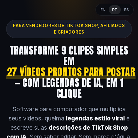
EN
PT
ES
PARA VENDEDORES DE TIKTOK SHOP, AFILIADOS
E CRIADORES
TRANSFORME 9 CLIPES SIMPLES
EM
27 VÍDEOS PRONTOS PARA POSTAR
— COM LEGENDAS DE IA, EM 1
CLIQUE
Software para computador que multiplica
seus vídeos, queima
legendas estilo viral
e
escreve suas
descrições de TikTok Shop
com IA
. Sem saber editar. Sem marca d'água.