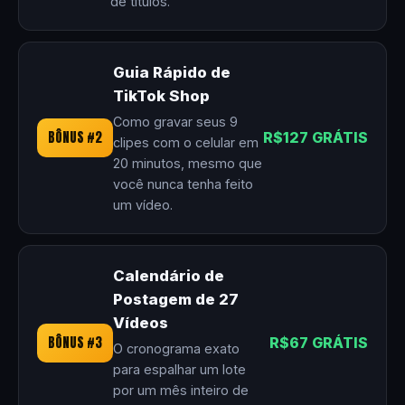
de títulos.
Guia Rápido de
TikTok Shop
Como gravar seus 9
BÔNUS #2
R$127 GRÁTIS
clipes com o celular em
20 minutos, mesmo que
você nunca tenha feito
um vídeo.
Calendário de
Postagem de 27
Vídeos
BÔNUS #3
R$67 GRÁTIS
O cronograma exato
para espalhar um lote
por um mês inteiro de