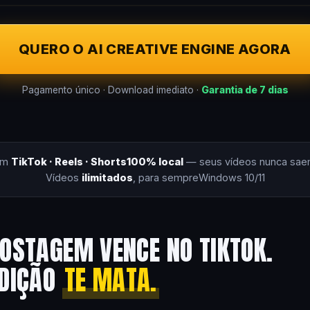
QUERO O AI CREATIVE ENGINE AGORA
Pagamento único · Download imediato ·
Garantia de 7 dias
om
TikTok · Reels · Shorts
100% local
— seus vídeos nunca sae
Vídeos
ilimitados
, para sempre
Windows 10/11
OSTAGEM VENCE NO TIKTOK.
EDIÇÃO
TE MATA.