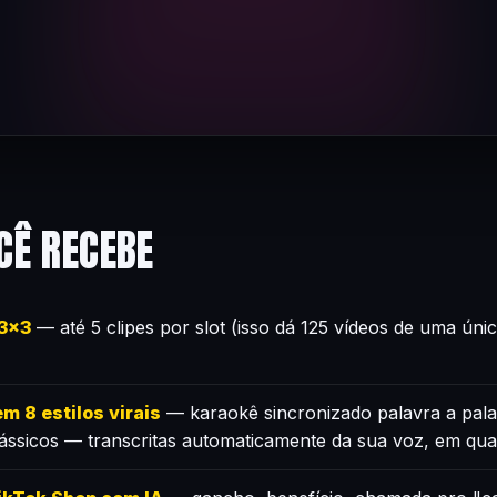
CÊ RECEBE
×3×3
— até 5 clipes por slot (isso dá 125 vídeos de uma úni
m 8 estilos virais
— karaokê sincronizado palavra a pala
lássicos — transcritas automaticamente da sua voz, em qua