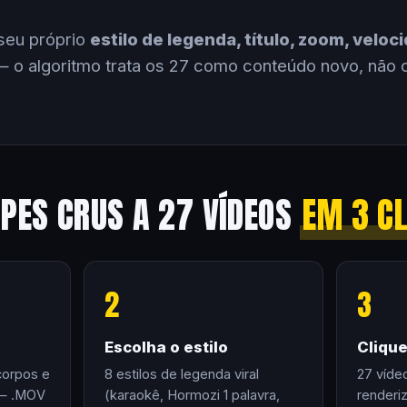
seu próprio
estilo de legenda, título, zoom, velo
 o algoritmo trata os 27 como conteúdo novo, não 
IPES CRUS A 27 VÍDEOS
EM 3 C
2
3
Escolha o estilo
Cliqu
corpos e
8 estilos de legenda viral
27 víde
 — .MOV
(karaokê, Hormozi 1 palavra,
renderi