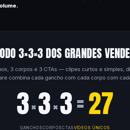
volume.
ODO 3×3×3 DOS GRANDES VEND
os, 3 corpos e 3 CTAs — clipes curtos e simples, dir
are combina cada gancho com cada corpo com cad
3
3
3
=
27
×
×
GANCHOS
CORPOS
CTAS
VÍDEOS ÚNICOS