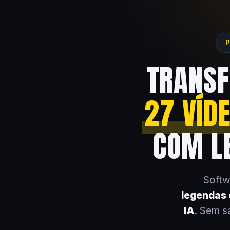
P
TRANSF
27 VÍD
COM LE
Softw
legendas e
IA
. Sem s