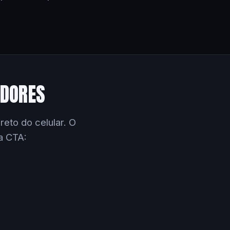
EDORES
eto do celular. O
a CTA: