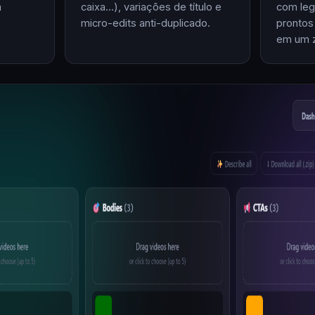
m
caixa…), variações de título e
com leg
micro-edits anti-duplicado.
prontos
em um z