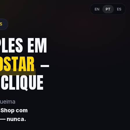
EN
PT
ES
ES
PLES EM
OSTAR
—
 CLIQUE
queima
k Shop com
 — nunca.