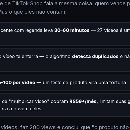
 de TikTok Shop fala a mesma coisa: quem vence po
Mas o que eles não contam:
ecente com legenda leva
30–60 minutos
— 27 vídeos é um
 vídeo te enterra — o algoritmo
detecta duplicados
e nã
–100 por vídeo
— um teste de produto vira uma fortuna
 de "multiplicar vídeo" cobram
R$59+/mês
, limitam suas
 para a nuvem deles
2 vídeos, faz 200 views e conclui que "o produto não