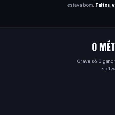
estava bom.
Faltou 
O MÉT
Grave só 3 ganch
softw