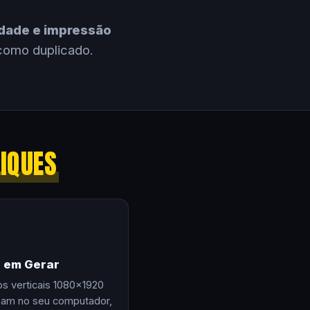
cidade e impressão
como duplicado.
LIQUES
e em Gerar
os verticais 1080×1920
zam no seu computador,