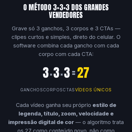
O MÉTODO 3×3×3 DOS GRANDES
VENDEDORES
Grave só 3 ganchos, 3 corpos e 3 CTAs —
clipes curtos e simples, direto do celular. O
software combina cada gancho com cada
corpo com cada CTA:
3
3
3
=
27
×
×
GANCHOS
CORPOS
CTAS
VÍDEOS ÚNICOS
Cada vídeo ganha seu próprio
estilo de
legenda, título, zoom, velocidade e
impressão digital de cor
— o algoritmo trata
os 27 como conteúdo novo, não como