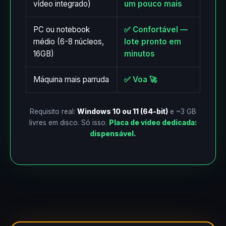
vídeo integrado)
um pouco mais
PC ou notebook
✅ Confortável —
médio (6-8 núcleos,
lote pronto em
16GB)
minutos
Máquina mais parruda
✅ Voa 🚀
Requisito real:
Windows 10 ou 11 (64-bit)
e ~3 GB
livres em disco. Só isso.
Placa de vídeo dedicada:
dispensável.