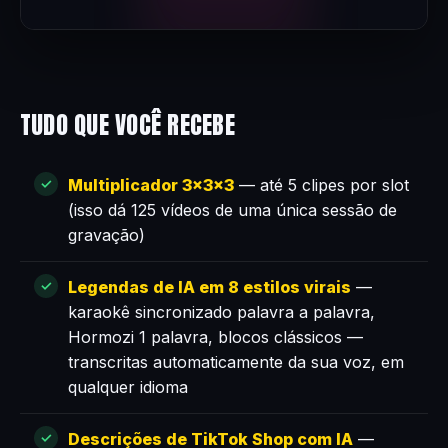
TUDO QUE VOCÊ RECEBE
Multiplicador 3×3×3
— até 5 clipes por slot
(isso dá 125 vídeos de uma única sessão de
gravação)
Legendas de IA em 8 estilos virais
—
karaokê sincronizado palavra a palavra,
Hormozi 1 palavra, blocos clássicos —
transcritas automaticamente da sua voz, em
qualquer idioma
Descrições de TikTok Shop com IA
—