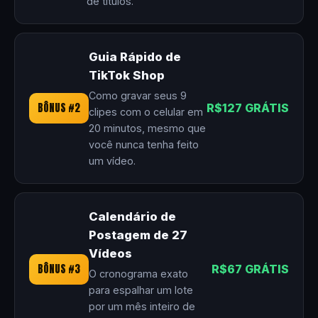
de títulos.
Guia Rápido de
TikTok Shop
Como gravar seus 9
BÔNUS #2
R$127 GRÁTIS
clipes com o celular em
20 minutos, mesmo que
você nunca tenha feito
um vídeo.
Calendário de
Postagem de 27
Vídeos
BÔNUS #3
R$67 GRÁTIS
O cronograma exato
para espalhar um lote
por um mês inteiro de