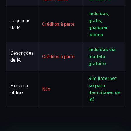
Incluídas,
Legendas
grátis,
Créditos à parte
de IA
qualquer
idioma
Incluídas via
Descrições
Créditos à parte
modelo
de IA
gratuito
Sim (internet
Funciona
só para
Não
offline
descrições de
IA)