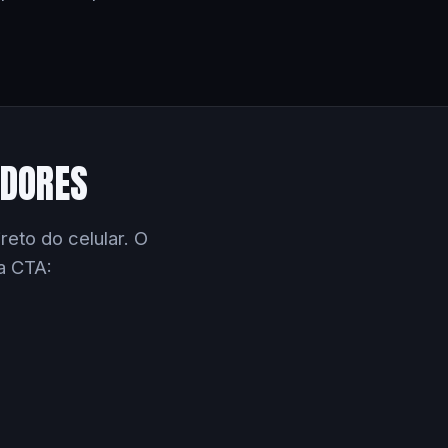
EDORES
eto do celular. O
a CTA: