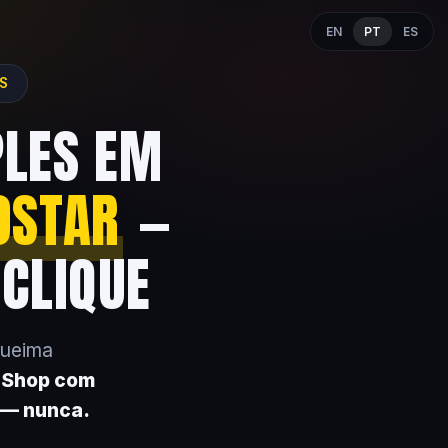
EN
PT
ES
ES
PLES EM
OSTAR
—
 CLIQUE
queima
k Shop com
 — nunca.