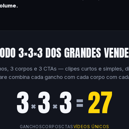
volume.
ODO 3×3×3 DOS GRANDES VEND
os, 3 corpos e 3 CTAs — clipes curtos e simples, dir
are combina cada gancho com cada corpo com cad
3
3
3
=
27
×
×
GANCHOS
CORPOS
CTAS
VÍDEOS ÚNICOS