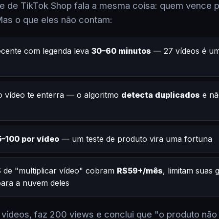
 de TikTok Shop fala a mesma coisa: quem vence po
Mas o que eles não contam:
ecente com legenda leva
30–60 minutos
— 27 vídeos é um
 vídeo te enterra — o algoritmo
detecta duplicados
e nã
–100 por vídeo
— um teste de produto vira uma fortuna
 de "multiplicar vídeo" cobram
R$59+/mês
, limitam suas
 para a nuvem deles
2 vídeos, faz 200 views e conclui que "o produto não