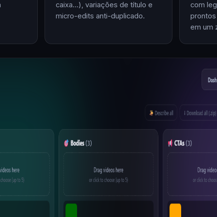
m
caixa…), variações de título e
com leg
micro-edits anti-duplicado.
prontos
em um z