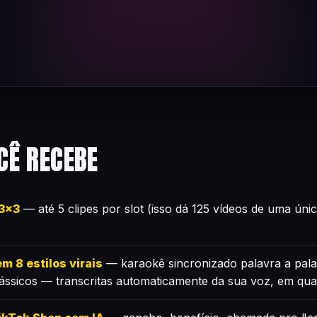
CÊ RECEBE
×3×3
— até 5 clipes por slot (isso dá 125 vídeos de uma úni
m 8 estilos virais
— karaokê sincronizado palavra a pala
lássicos — transcritas automaticamente da sua voz, em qua