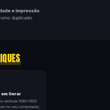
cidade e impressão
como duplicado.
LIQUES
e em Gerar
os verticais 1080×1920
zam no seu computador,