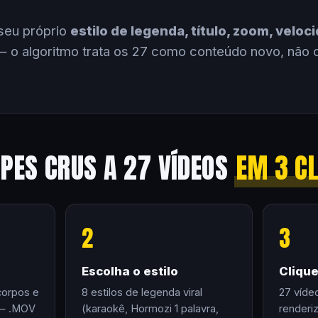
seu próprio
estilo de legenda, título, zoom, velo
 o algoritmo trata os 27 como conteúdo novo, não 
IPES CRUS A 27 VÍDEOS
EM 3 C
2
3
Escolha o estilo
Cliqu
corpos e
8 estilos de legenda viral
27 víde
 — .MOV
(karaokê, Hormozi 1 palavra,
renderi