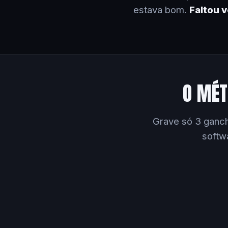
estava bom.
Faltou 
O MÉT
Grave só 3 ganch
softw