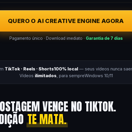
QUERO O AI CREATIVE ENGINE AGORA
Pagamento único · Download imediato ·
Garantia de 7 dias
om
TikTok · Reels · Shorts
100% local
— seus vídeos nunca sae
Vídeos
ilimitados
, para sempre
Windows 10/11
OSTAGEM VENCE NO TIKTOK.
EDIÇÃO
TE MATA.