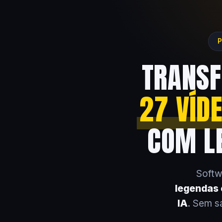
P
TRANSF
27 VÍD
COM LE
Softw
legendas e
IA
. Sem s