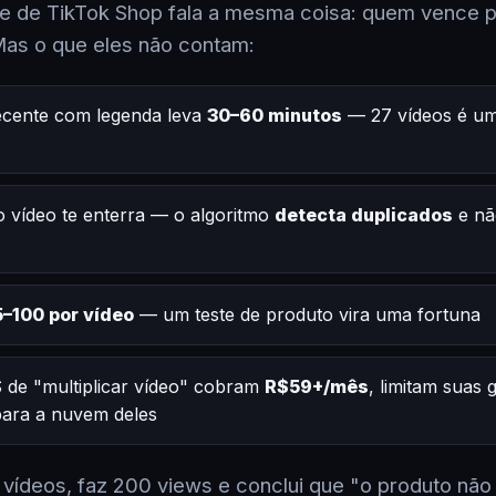
 de TikTok Shop fala a mesma coisa: quem vence po
Mas o que eles não contam:
ecente com legenda leva
30–60 minutos
— 27 vídeos é um
 vídeo te enterra — o algoritmo
detecta duplicados
e nã
–100 por vídeo
— um teste de produto vira uma fortuna
 de "multiplicar vídeo" cobram
R$59+/mês
, limitam suas
 para a nuvem deles
2 vídeos, faz 200 views e conclui que "o produto não