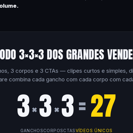
volume.
ODO 3×3×3 DOS GRANDES VEND
os, 3 corpos e 3 CTAs — clipes curtos e simples, dir
are combina cada gancho com cada corpo com cad
3
3
3
=
27
×
×
GANCHOS
CORPOS
CTAS
VÍDEOS ÚNICOS