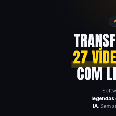
P
TRANSF
27 VÍD
COM LE
Softw
legendas e
IA
. Sem s