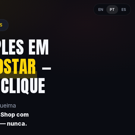
EN
PT
ES
ES
PLES EM
OSTAR
—
 CLIQUE
queima
k Shop com
 — nunca.