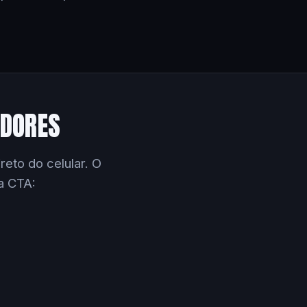
EDORES
eto do celular. O
a CTA: