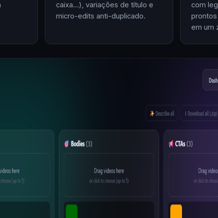
m
caixa…), variações de título e
com leg
micro-edits anti-duplicado.
prontos
em um z