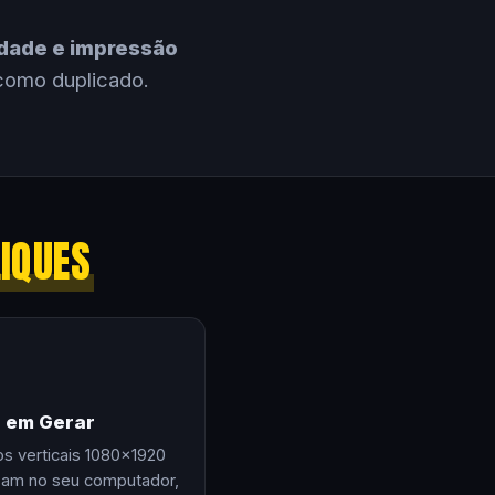
cidade e impressão
como duplicado.
LIQUES
e em Gerar
os verticais 1080×1920
zam no seu computador,