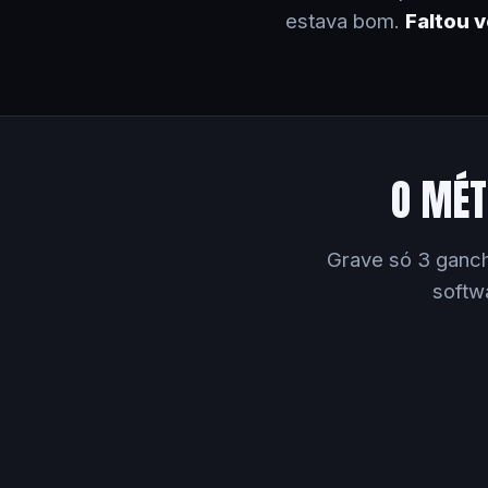
estava bom.
Faltou 
O MÉT
Grave só 3 ganch
softw