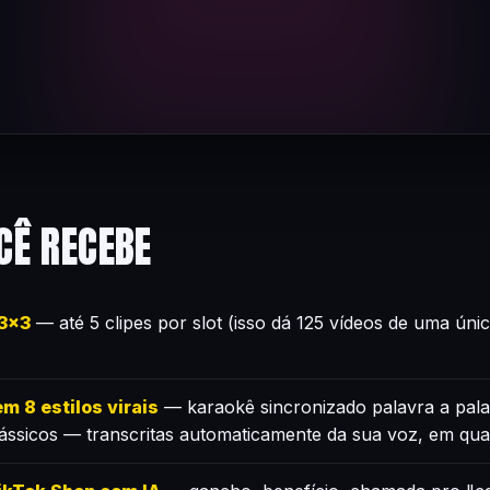
CÊ RECEBE
×3×3
— até 5 clipes por slot (isso dá 125 vídeos de uma úni
m 8 estilos virais
— karaokê sincronizado palavra a pala
lássicos — transcritas automaticamente da sua voz, em qua