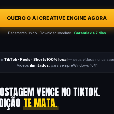
QUERO O AI CREATIVE ENGINE AGORA
Pagamento único · Download imediato ·
Garantia de 7 dias
om
TikTok · Reels · Shorts
100% local
— seus vídeos nunca sae
Vídeos
ilimitados
, para sempre
Windows 10/11
OSTAGEM VENCE NO TIKTOK.
EDIÇÃO
TE MATA.