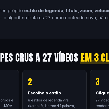
seu próprio
estilo de legenda, título, zoom, velo
 o algoritmo trata os 27 como conteúdo novo, não 
IPES CRUS A 27 VÍDEOS
EM 3 C
2
3
Escolha o estilo
Cliqu
corpos e
8 estilos de legenda viral
27 víde
 — .MOV
(karaokê, Hormozi 1 palavra,
renderi