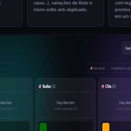
m
caixa…), variações de título e
com leg
micro-edits anti-duplicado.
prontos
em um z