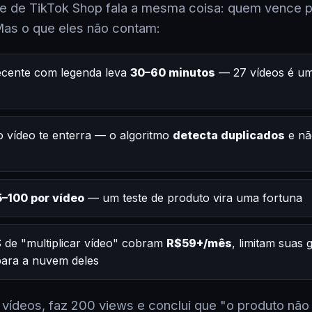
 de TikTok Shop fala a mesma coisa: quem vence po
Mas o que eles não contam:
ecente com legenda leva
30–60 minutos
— 27 vídeos é um
 vídeo te enterra — o algoritmo
detecta duplicados
e nã
–100 por vídeo
— um teste de produto vira uma fortuna
 de "multiplicar vídeo" cobram
R$59+/mês
, limitam suas
 para a nuvem deles
2 vídeos, faz 200 views e conclui que "o produto não