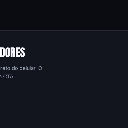
EDORES
eto do celular. O
a CTA: