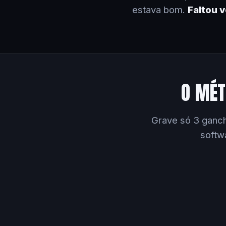
estava bom.
Faltou 
O MÉT
Grave só 3 ganch
softw