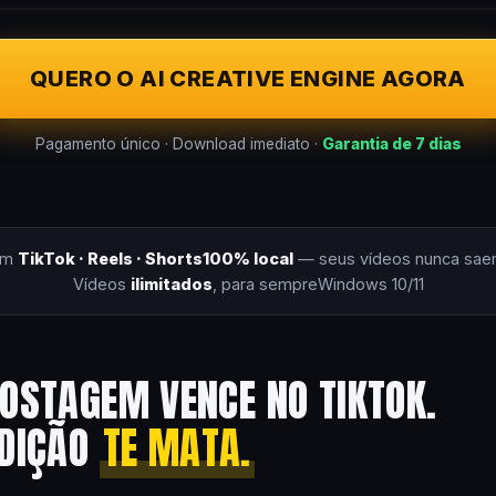
QUERO O AI CREATIVE ENGINE AGORA
Pagamento único · Download imediato ·
Garantia de 7 dias
om
TikTok · Reels · Shorts
100% local
— seus vídeos nunca sae
Vídeos
ilimitados
, para sempre
Windows 10/11
OSTAGEM VENCE NO TIKTOK.
EDIÇÃO
TE MATA.