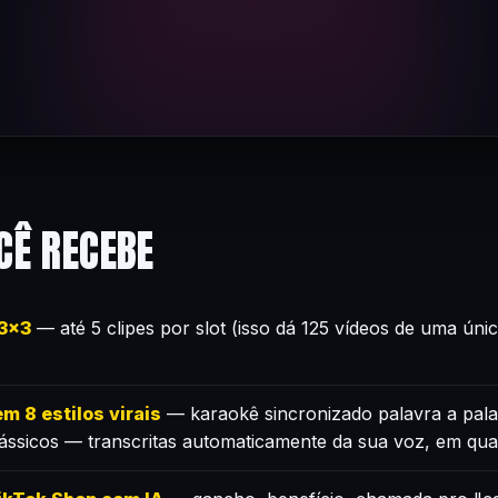
CÊ RECEBE
×3×3
— até 5 clipes por slot (isso dá 125 vídeos de uma úni
m 8 estilos virais
— karaokê sincronizado palavra a pala
lássicos — transcritas automaticamente da sua voz, em qua