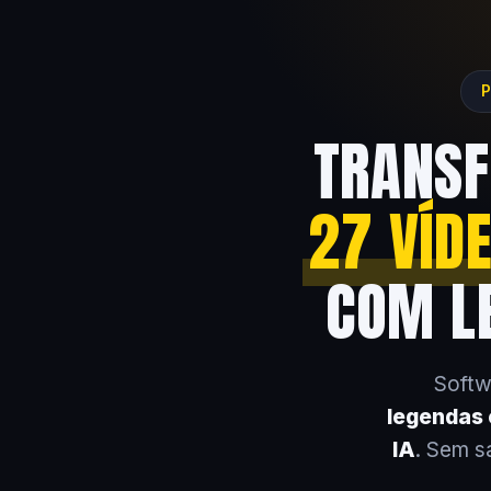
P
TRANSF
27 VÍD
COM LE
Softw
legendas e
IA
. Sem s