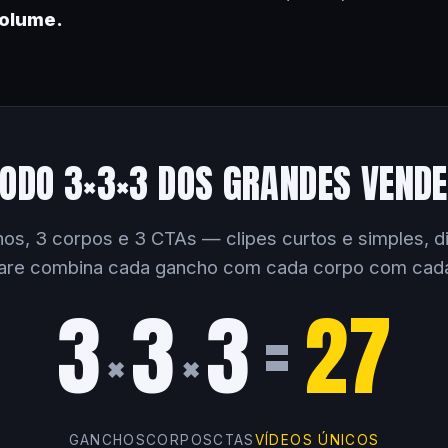
volume.
ODO 3×3×3 DOS GRANDES VEND
os, 3 corpos e 3 CTAs — clipes curtos e simples, dir
are combina cada gancho com cada corpo com cad
3
3
3
=
27
×
×
GANCHOS
CORPOS
CTAS
VÍDEOS ÚNICOS