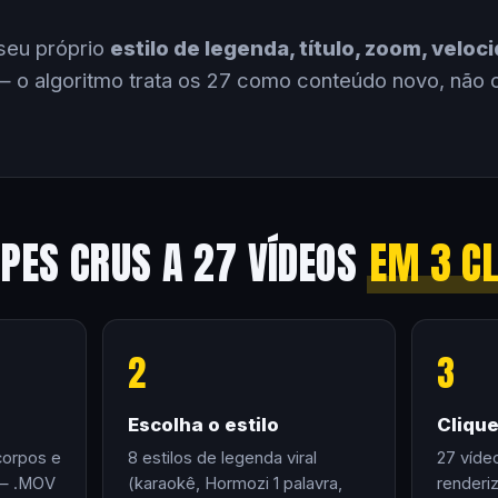
seu próprio
estilo de legenda, título, zoom, velo
 o algoritmo trata os 27 como conteúdo novo, não 
IPES CRUS A 27 VÍDEOS
EM 3 C
2
3
Escolha o estilo
Cliqu
corpos e
8 estilos de legenda viral
27 víde
 — .MOV
(karaokê, Hormozi 1 palavra,
renderi