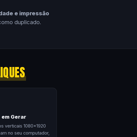
cidade e impressão
como duplicado.
LIQUES
e em Gerar
os verticais 1080×1920
zam no seu computador,