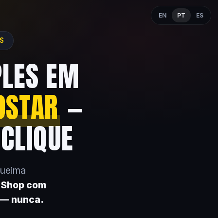
EN
PT
ES
ES
PLES EM
OSTAR
—
 CLIQUE
queima
k Shop com
 — nunca.