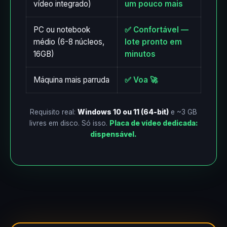
vídeo integrado)
um pouco mais
PC ou notebook
✅ Confortável —
médio (6-8 núcleos,
lote pronto em
16GB)
minutos
Máquina mais parruda
✅ Voa 🚀
Requisito real:
Windows 10 ou 11 (64-bit)
e ~3 GB
livres em disco. Só isso.
Placa de vídeo dedicada:
dispensável.