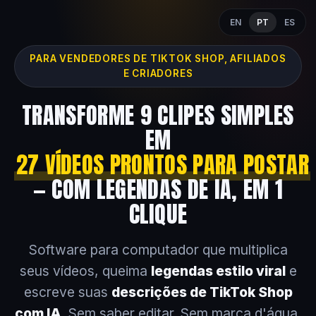
EN
PT
ES
PARA VENDEDORES DE TIKTOK SHOP, AFILIADOS
E CRIADORES
TRANSFORME 9 CLIPES SIMPLES
EM
27 VÍDEOS PRONTOS PARA POSTAR
— COM LEGENDAS DE IA, EM 1
CLIQUE
Software para computador que multiplica
seus vídeos, queima
legendas estilo viral
e
escreve suas
descrições de TikTok Shop
com IA
. Sem saber editar. Sem marca d'água.