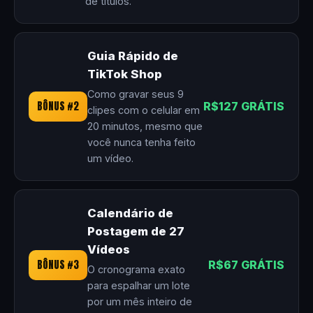
de títulos.
Guia Rápido de
TikTok Shop
Como gravar seus 9
BÔNUS #2
R$127 GRÁTIS
clipes com o celular em
20 minutos, mesmo que
você nunca tenha feito
um vídeo.
Calendário de
Postagem de 27
Vídeos
BÔNUS #3
R$67 GRÁTIS
O cronograma exato
para espalhar um lote
por um mês inteiro de