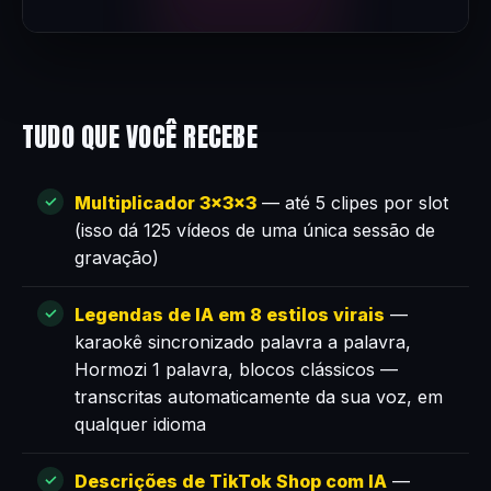
TUDO QUE VOCÊ RECEBE
Multiplicador 3×3×3
— até 5 clipes por slot
(isso dá 125 vídeos de uma única sessão de
gravação)
Legendas de IA em 8 estilos virais
—
karaokê sincronizado palavra a palavra,
Hormozi 1 palavra, blocos clássicos —
transcritas automaticamente da sua voz, em
qualquer idioma
Descrições de TikTok Shop com IA
—