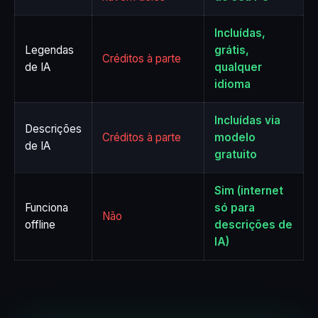
Incluídas,
Legendas
grátis,
Créditos à parte
de IA
qualquer
idioma
Incluídas via
Descrições
Créditos à parte
modelo
de IA
gratuito
Sim (internet
Funciona
só para
Não
offline
descrições de
IA)