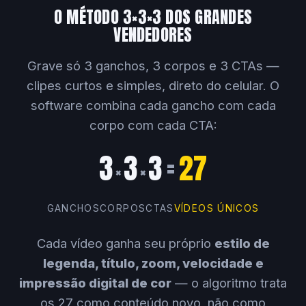
O MÉTODO 3×3×3 DOS GRANDES
VENDEDORES
Grave só 3 ganchos, 3 corpos e 3 CTAs —
clipes curtos e simples, direto do celular. O
software combina cada gancho com cada
corpo com cada CTA:
3
3
3
=
27
×
×
GANCHOS
CORPOS
CTAS
VÍDEOS ÚNICOS
Cada vídeo ganha seu próprio
estilo de
legenda, título, zoom, velocidade e
impressão digital de cor
— o algoritmo trata
os 27 como conteúdo novo, não como