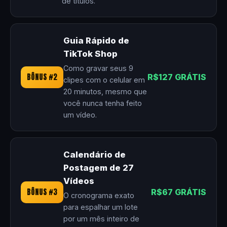
de títulos.
Guia Rápido de
TikTok Shop
Como gravar seus 9
BÔNUS #2
R$127 GRÁTIS
clipes com o celular em
20 minutos, mesmo que
você nunca tenha feito
um vídeo.
Calendário de
Postagem de 27
Vídeos
BÔNUS #3
R$67 GRÁTIS
O cronograma exato
para espalhar um lote
por um mês inteiro de