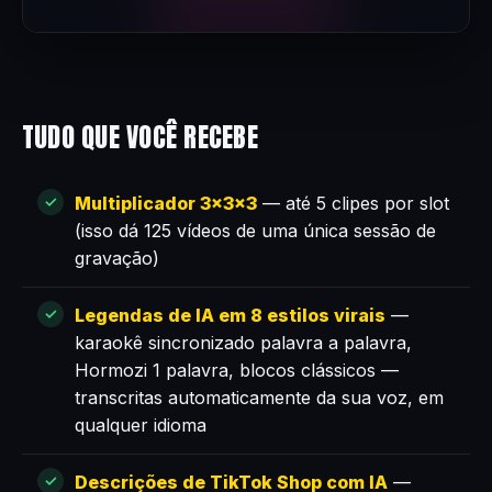
TUDO QUE VOCÊ RECEBE
Multiplicador 3×3×3
— até 5 clipes por slot
(isso dá 125 vídeos de uma única sessão de
gravação)
Legendas de IA em 8 estilos virais
—
karaokê sincronizado palavra a palavra,
Hormozi 1 palavra, blocos clássicos —
transcritas automaticamente da sua voz, em
qualquer idioma
Descrições de TikTok Shop com IA
—