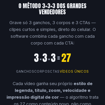
O MÉTODO 3×3×3 DOS GRANDES
VENDEDORES
Grave só 3 ganchos, 3 corpos e 3 CTAs —
clipes curtos e simples, direto do celular. O
software combina cada gancho com cada
corpo com cada CTA:
3
3
3
=
27
×
×
GANCHOS
CORPOS
CTAS
VÍDEOS ÚNICOS
Cada vídeo ganha seu próprio
estilo de
legenda, título, zoom, velocidade e
impressão digital de cor
— o algoritmo trata
os 27 como conteúdo novo, não como