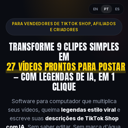
EN
PT
ES
PARA VENDEDORES DE TIKTOK SHOP, AFILIADOS
E CRIADORES
TRANSFORME 9 CLIPES SIMPLES
EM
27 VÍDEOS PRONTOS PARA POSTAR
— COM LEGENDAS DE IA, EM 1
CLIQUE
Software para computador que multiplica
seus vídeos, queima
legendas estilo viral
e
escreve suas
descrições de TikTok Shop
com IA
. Sem saber editar. Sem marca d'água.