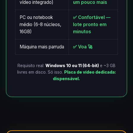
vídeo integrado)
um pouco mais
PC ou notebook
✅ Confortável —
médio (6-8 núcleos,
lote pronto em
16GB)
minutos
Máquina mais parruda
✅ Voa 🚀
Requisito real:
Windows 10 ou 11 (64-bit)
e ~3 GB
livres em disco. Só isso.
Placa de vídeo dedicada:
dispensável.