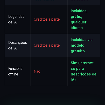
Incluídas,
Legendas
grátis,
Créditos à parte
de IA
qualquer
idioma
Incluídas via
Descrições
Créditos à parte
modelo
de IA
gratuito
Sim (internet
Funciona
só para
Não
offline
descrições de
IA)