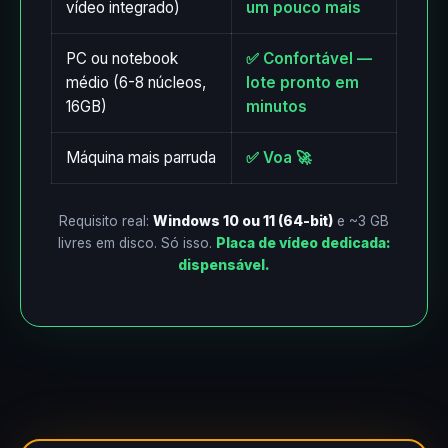
vídeo integrado)
um pouco mais
PC ou notebook
✅ Confortável —
médio (6-8 núcleos,
lote pronto em
16GB)
minutos
Máquina mais parruda
✅ Voa 🚀
Requisito real:
Windows 10 ou 11 (64-bit)
e ~3 GB
livres em disco. Só isso.
Placa de vídeo dedicada:
dispensável.