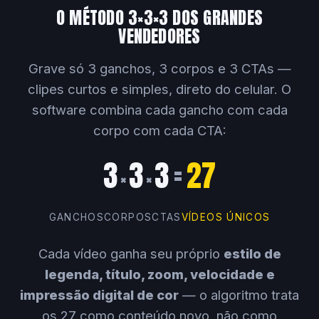
O MÉTODO 3×3×3 DOS GRANDES
VENDEDORES
Grave só 3 ganchos, 3 corpos e 3 CTAs —
clipes curtos e simples, direto do celular. O
software combina cada gancho com cada
corpo com cada CTA:
3
3
3
=
27
×
×
GANCHOS
CORPOS
CTAS
VÍDEOS ÚNICOS
Cada vídeo ganha seu próprio
estilo de
legenda, título, zoom, velocidade e
impressão digital de cor
— o algoritmo trata
os 27 como conteúdo novo, não como