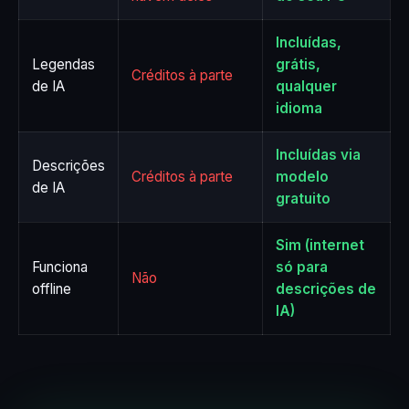
Incluídas,
Legendas
grátis,
Créditos à parte
de IA
qualquer
idioma
Incluídas via
Descrições
Créditos à parte
modelo
de IA
gratuito
Sim (internet
Funciona
só para
Não
offline
descrições de
IA)