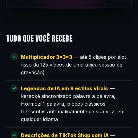
TUDO QUE VOCÊ RECEBE
Multiplicador 3×3×3
— até 5 clipes por slot
(isso dá 125 vídeos de uma única sessão de
gravação)
Legendas de IA em 8 estilos virais
—
karaokê sincronizado palavra a palavra,
Hormozi 1 palavra, blocos clássicos —
transcritas automaticamente da sua voz, em
qualquer idioma
Descrições de TikTok Shop com IA
—