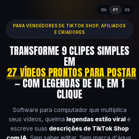
EN
PT
ES
PARA VENDEDORES DE TIKTOK SHOP, AFILIADOS
E CRIADORES
TRANSFORME 9 CLIPES SIMPLES
EM
27 VÍDEOS PRONTOS PARA POSTAR
— COM LEGENDAS DE IA, EM 1
CLIQUE
Software para computador que multiplica
seus vídeos, queima
legendas estilo viral
e
escreve suas
descrições de TikTok Shop
com IA
. Sem saber editar. Sem marca d'água.