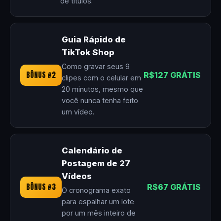
de títulos.
Guia Rápido de
TikTok Shop
Como gravar seus 9
BÔNUS #2
R$127 GRÁTIS
clipes com o celular em
20 minutos, mesmo que
você nunca tenha feito
um vídeo.
Calendário de
Postagem de 27
Vídeos
BÔNUS #3
R$67 GRÁTIS
O cronograma exato
para espalhar um lote
por um mês inteiro de