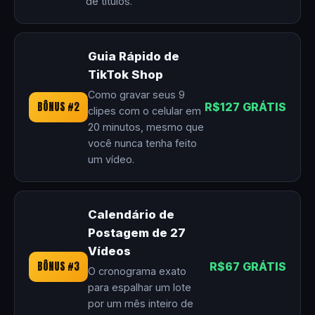
de títulos.
Guia Rápido de
TikTok Shop
Como gravar seus 9
BÔNUS #2
R$127 GRÁTIS
clipes com o celular em
20 minutos, mesmo que
você nunca tenha feito
um vídeo.
Calendário de
Postagem de 27
Vídeos
BÔNUS #3
R$67 GRÁTIS
O cronograma exato
para espalhar um lote
por um mês inteiro de