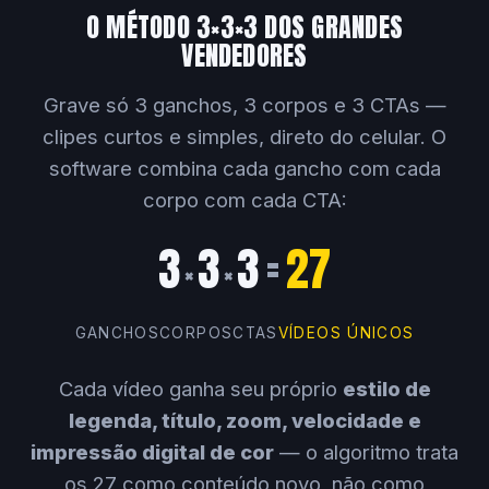
O MÉTODO 3×3×3 DOS GRANDES
VENDEDORES
Grave só 3 ganchos, 3 corpos e 3 CTAs —
clipes curtos e simples, direto do celular. O
software combina cada gancho com cada
corpo com cada CTA:
3
3
3
=
27
×
×
GANCHOS
CORPOS
CTAS
VÍDEOS ÚNICOS
Cada vídeo ganha seu próprio
estilo de
legenda, título, zoom, velocidade e
impressão digital de cor
— o algoritmo trata
os 27 como conteúdo novo, não como