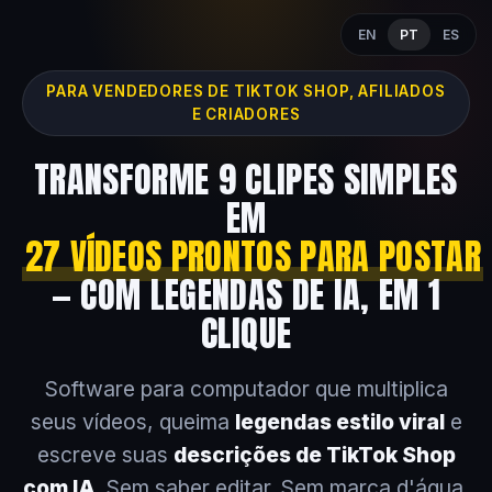
EN
PT
ES
PARA VENDEDORES DE TIKTOK SHOP, AFILIADOS
E CRIADORES
TRANSFORME 9 CLIPES SIMPLES
EM
27 VÍDEOS PRONTOS PARA POSTAR
— COM LEGENDAS DE IA, EM 1
CLIQUE
Software para computador que multiplica
seus vídeos, queima
legendas estilo viral
e
escreve suas
descrições de TikTok Shop
com IA
. Sem saber editar. Sem marca d'água.