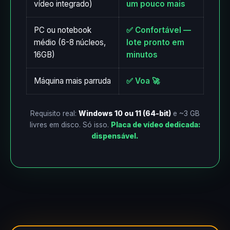
vídeo integrado)
um pouco mais
PC ou notebook
✅ Confortável —
médio (6-8 núcleos,
lote pronto em
16GB)
minutos
Máquina mais parruda
✅ Voa 🚀
Requisito real:
Windows 10 ou 11 (64-bit)
e ~3 GB
livres em disco. Só isso.
Placa de vídeo dedicada:
dispensável.