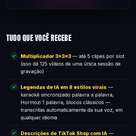
TUDO QUE VOCÊ RECEBE
Multiplicador 3×3×3
— até 5 clipes por slot
(isso dá 125 vídeos de uma única sessão de
gravação)
Legendas de IA em 8 estilos virais
—
karaokê sincronizado palavra a palavra,
Hormozi 1 palavra, blocos clássicos —
transcritas automaticamente da sua voz, em
qualquer idioma
Descrições de TikTok Shop com IA
—