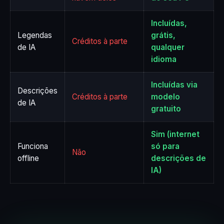
Incluídas,
Legendas
grátis,
Créditos à parte
de IA
qualquer
idioma
Incluídas via
Descrições
Créditos à parte
modelo
de IA
gratuito
Sim (internet
Funciona
só para
Não
offline
descrições de
IA)