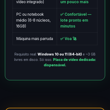
vídeo integrado)
um pouco mais
PC ou notebook
✅ Confortável —
médio (6-8 núcleos,
lote pronto em
16GB)
minutos
Máquina mais parruda
✅ Voa 🚀
Requisito real:
Windows 10 ou 11 (64-bit)
e ~3 GB
livres em disco. Só isso.
Placa de vídeo dedicada:
dispensável.