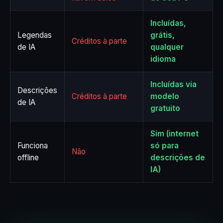
Incluídas,
Legendas
grátis,
Créditos à parte
de IA
qualquer
idioma
Incluídas via
Descrições
Créditos à parte
modelo
de IA
gratuito
Sim (internet
Funciona
só para
Não
offline
descrições de
IA)