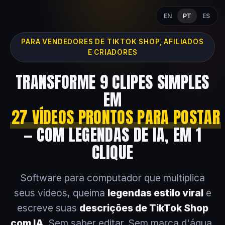
EN
PT
ES
PARA VENDEDORES DE TIKTOK SHOP, AFILIADOS
E CRIADORES
TRANSFORME 9 CLIPES SIMPLES
EM
27 VÍDEOS PRONTOS PARA POSTAR
— COM LEGENDAS DE IA, EM 1
CLIQUE
Software para computador que multiplica
seus vídeos, queima
legendas estilo viral
e
escreve suas
descrições de TikTok Shop
com IA
. Sem saber editar. Sem marca d'água.