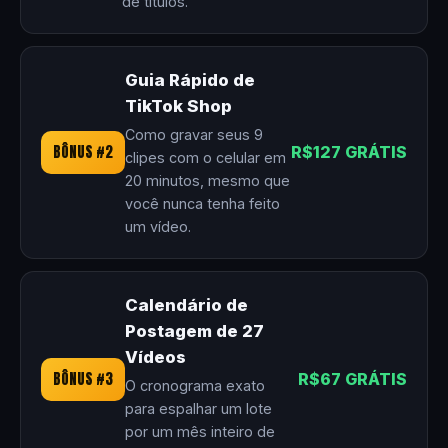
de títulos.
Guia Rápido de
TikTok Shop
Como gravar seus 9
BÔNUS #2
R$127 GRÁTIS
clipes com o celular em
20 minutos, mesmo que
você nunca tenha feito
um vídeo.
Calendário de
Postagem de 27
Vídeos
BÔNUS #3
R$67 GRÁTIS
O cronograma exato
para espalhar um lote
por um mês inteiro de