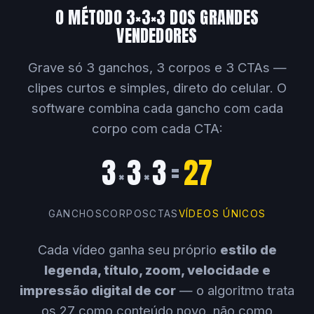
O MÉTODO 3×3×3 DOS GRANDES
VENDEDORES
Grave só 3 ganchos, 3 corpos e 3 CTAs —
clipes curtos e simples, direto do celular. O
software combina cada gancho com cada
corpo com cada CTA:
3
3
3
=
27
×
×
GANCHOS
CORPOS
CTAS
VÍDEOS ÚNICOS
Cada vídeo ganha seu próprio
estilo de
legenda, título, zoom, velocidade e
impressão digital de cor
— o algoritmo trata
os 27 como conteúdo novo, não como