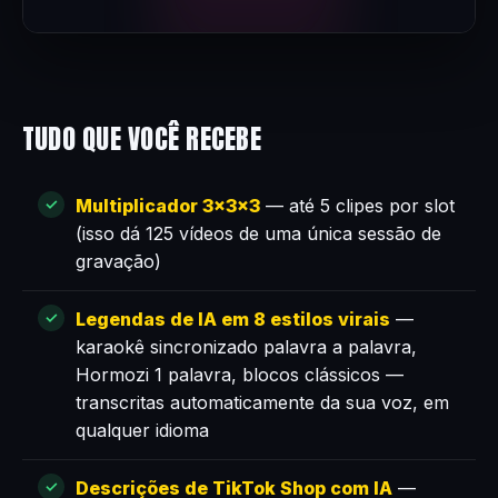
TUDO QUE VOCÊ RECEBE
Multiplicador 3×3×3
— até 5 clipes por slot
(isso dá 125 vídeos de uma única sessão de
gravação)
Legendas de IA em 8 estilos virais
—
karaokê sincronizado palavra a palavra,
Hormozi 1 palavra, blocos clássicos —
transcritas automaticamente da sua voz, em
qualquer idioma
Descrições de TikTok Shop com IA
—