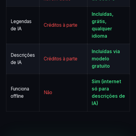
Incluídas,
Legendas
grátis,
Créditos à parte
de IA
qualquer
idioma
Incluídas via
Descrições
Créditos à parte
modelo
de IA
gratuito
Sim (internet
Funciona
só para
Não
offline
descrições de
IA)