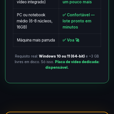
vídeo integrado)
um pouco mais
PC ou notebook
✅ Confortável —
médio (6-8 núcleos,
lote pronto em
16GB)
minutos
Máquina mais parruda
✅ Voa 🚀
Requisito real:
Windows 10 ou 11 (64-bit)
e ~3 GB
livres em disco. Só isso.
Placa de vídeo dedicada:
dispensável.