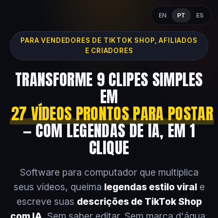
EN
PT
ES
PARA VENDEDORES DE TIKTOK SHOP, AFILIADOS
E CRIADORES
TRANSFORME 9 CLIPES SIMPLES
EM
27 VÍDEOS PRONTOS PARA POSTAR
— COM LEGENDAS DE IA, EM 1
CLIQUE
Software para computador que multiplica
seus vídeos, queima
legendas estilo viral
e
escreve suas
descrições de TikTok Shop
com IA
. Sem saber editar. Sem marca d'água.