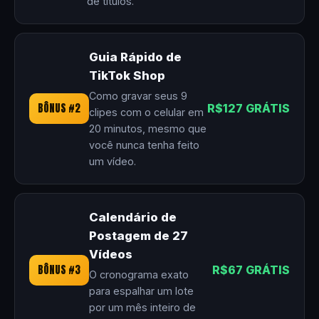
de títulos.
Guia Rápido de
TikTok Shop
Como gravar seus 9
BÔNUS #2
R$127 GRÁTIS
clipes com o celular em
20 minutos, mesmo que
você nunca tenha feito
um vídeo.
Calendário de
Postagem de 27
Vídeos
BÔNUS #3
R$67 GRÁTIS
O cronograma exato
para espalhar um lote
por um mês inteiro de