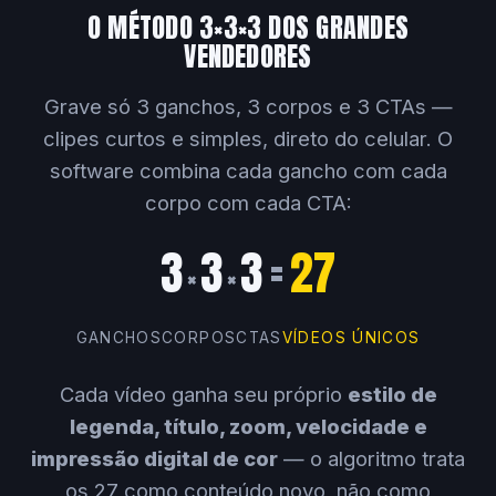
O MÉTODO 3×3×3 DOS GRANDES
VENDEDORES
Grave só 3 ganchos, 3 corpos e 3 CTAs —
clipes curtos e simples, direto do celular. O
software combina cada gancho com cada
corpo com cada CTA:
3
3
3
=
27
×
×
GANCHOS
CORPOS
CTAS
VÍDEOS ÚNICOS
Cada vídeo ganha seu próprio
estilo de
legenda, título, zoom, velocidade e
impressão digital de cor
— o algoritmo trata
os 27 como conteúdo novo, não como