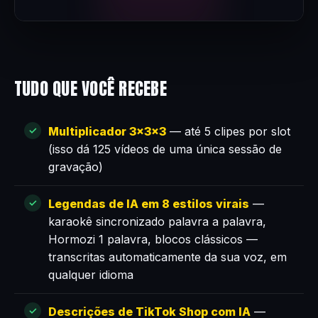
TUDO QUE VOCÊ RECEBE
Multiplicador 3×3×3
— até 5 clipes por slot
(isso dá 125 vídeos de uma única sessão de
gravação)
Legendas de IA em 8 estilos virais
—
karaokê sincronizado palavra a palavra,
Hormozi 1 palavra, blocos clássicos —
transcritas automaticamente da sua voz, em
qualquer idioma
Descrições de TikTok Shop com IA
—