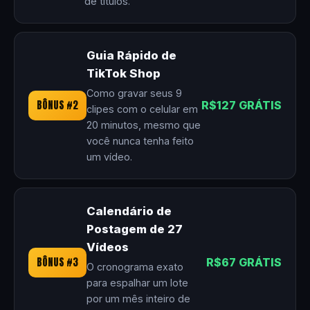
de títulos.
Guia Rápido de
TikTok Shop
Como gravar seus 9
BÔNUS #2
R$127 GRÁTIS
clipes com o celular em
20 minutos, mesmo que
você nunca tenha feito
um vídeo.
Calendário de
Postagem de 27
Vídeos
BÔNUS #3
R$67 GRÁTIS
O cronograma exato
para espalhar um lote
por um mês inteiro de