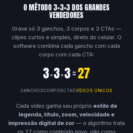
O MÉTODO 3×3×3 DOS GRANDES
VENDEDORES
Grave só 3 ganchos, 3 corpos e 3 CTAs —
clipes curtos e simples, direto do celular. O
software combina cada gancho com cada
corpo com cada CTA:
3
3
3
=
27
×
×
GANCHOS
CORPOS
CTAS
VÍDEOS ÚNICOS
Cada vídeo ganha seu próprio
estilo de
legenda, título, zoom, velocidade e
impressão digital de cor
— o algoritmo trata
os 27 como conteúdo novo, não como