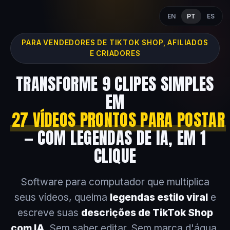
EN
PT
ES
PARA VENDEDORES DE TIKTOK SHOP, AFILIADOS
E CRIADORES
TRANSFORME 9 CLIPES SIMPLES
EM
27 VÍDEOS PRONTOS PARA POSTAR
— COM LEGENDAS DE IA, EM 1
CLIQUE
Software para computador que multiplica
seus vídeos, queima
legendas estilo viral
e
escreve suas
descrições de TikTok Shop
com IA
. Sem saber editar. Sem marca d'água.