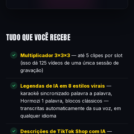
TUDO QUE VOCÊ RECEBE
Multiplicador 3×3×3
— até 5 clipes por slot
(isso dá 125 vídeos de uma única sessão de
gravação)
Legendas de IA em 8 estilos virais
—
karaokê sincronizado palavra a palavra,
Hormozi 1 palavra, blocos clássicos —
transcritas automaticamente da sua voz, em
qualquer idioma
Descrições de TikTok Shop com IA
—