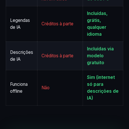
Incluídas,
Legendas
grátis,
Créditos à parte
de IA
qualquer
idioma
Incluídas via
Descrições
Créditos à parte
modelo
de IA
gratuito
Sim (internet
Funciona
só para
Não
offline
descrições de
IA)