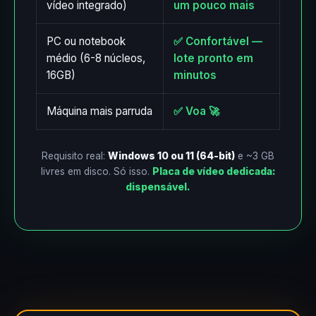
vídeo integrado)
um pouco mais
PC ou notebook
✅ Confortável —
médio (6-8 núcleos,
lote pronto em
16GB)
minutos
Máquina mais parruda
✅ Voa 🚀
Requisito real:
Windows 10 ou 11 (64-bit)
e ~3 GB
livres em disco. Só isso.
Placa de vídeo dedicada:
dispensável.