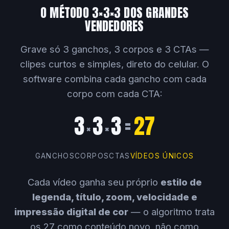
O MÉTODO 3×3×3 DOS GRANDES
VENDEDORES
Grave só 3 ganchos, 3 corpos e 3 CTAs —
clipes curtos e simples, direto do celular. O
software combina cada gancho com cada
corpo com cada CTA:
3
3
3
=
27
×
×
GANCHOS
CORPOS
CTAS
VÍDEOS ÚNICOS
Cada vídeo ganha seu próprio
estilo de
legenda, título, zoom, velocidade e
impressão digital de cor
— o algoritmo trata
os 27 como conteúdo novo, não como