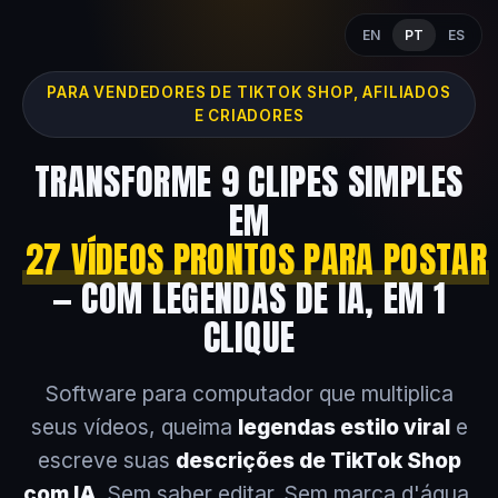
EN
PT
ES
PARA VENDEDORES DE TIKTOK SHOP, AFILIADOS
E CRIADORES
TRANSFORME 9 CLIPES SIMPLES
EM
27 VÍDEOS PRONTOS PARA POSTAR
— COM LEGENDAS DE IA, EM 1
CLIQUE
Software para computador que multiplica
seus vídeos, queima
legendas estilo viral
e
escreve suas
descrições de TikTok Shop
com IA
. Sem saber editar. Sem marca d'água.