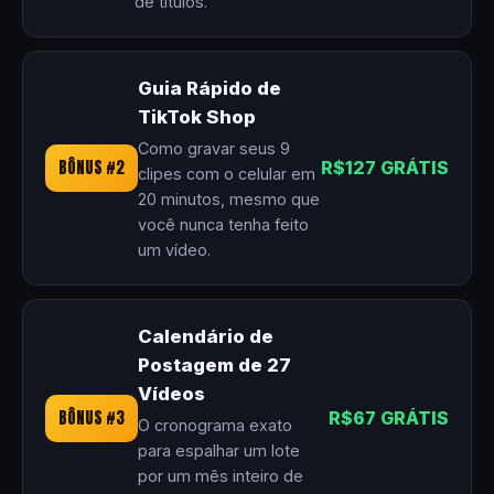
de títulos.
Guia Rápido de
TikTok Shop
Como gravar seus 9
BÔNUS #2
R$127 GRÁTIS
clipes com o celular em
20 minutos, mesmo que
você nunca tenha feito
um vídeo.
Calendário de
Postagem de 27
Vídeos
BÔNUS #3
R$67 GRÁTIS
O cronograma exato
para espalhar um lote
por um mês inteiro de