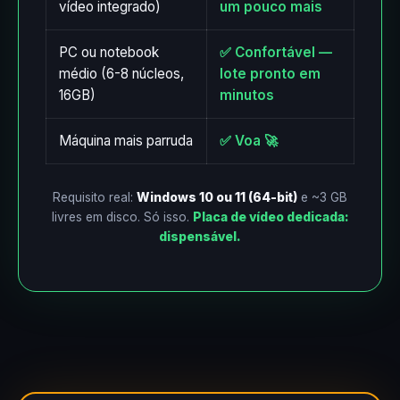
vídeo integrado)
um pouco mais
PC ou notebook
✅ Confortável —
médio (6-8 núcleos,
lote pronto em
16GB)
minutos
Máquina mais parruda
✅ Voa 🚀
Requisito real:
Windows 10 ou 11 (64-bit)
e ~3 GB
livres em disco. Só isso.
Placa de vídeo dedicada:
dispensável.