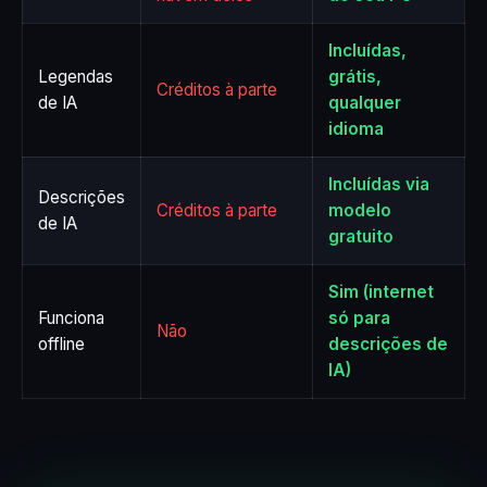
Incluídas,
Legendas
grátis,
Créditos à parte
de IA
qualquer
idioma
Incluídas via
Descrições
Créditos à parte
modelo
de IA
gratuito
Sim (internet
Funciona
só para
Não
offline
descrições de
IA)