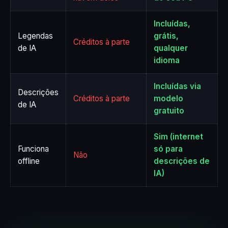
Incluídas,
Legendas
grátis,
Créditos à parte
de IA
qualquer
idioma
Incluídas via
Descrições
Créditos à parte
modelo
de IA
gratuito
Sim (internet
Funciona
só para
Não
offline
descrições de
IA)