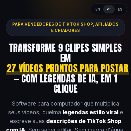
EN
PT
ES
PARA VENDEDORES DE TIKTOK SHOP, AFILIADOS
E CRIADORES
TRANSFORME 9 CLIPES SIMPLES
EM
27 VÍDEOS PRONTOS PARA POSTAR
— COM LEGENDAS DE IA, EM 1
CLIQUE
Software para computador que multiplica
seus vídeos, queima
legendas estilo viral
e
escreve suas
descrições de TikTok Shop
com IA
. Sem saber editar. Sem marca d'água.