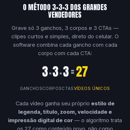
O MÉTODO 3×3×3 DOS GRANDES
VENDEDORES
Grave só 3 ganchos, 3 corpos e 3 CTAs —
clipes curtos e simples, direto do celular. O
software combina cada gancho com cada
corpo com cada CTA:
3
3
3
=
27
×
×
GANCHOS
CORPOS
CTAS
VÍDEOS ÚNICOS
Cada vídeo ganha seu próprio
estilo de
legenda, título, zoom, velocidade e
impressão digital de cor
— o algoritmo trata
os 27 como conteúdo novo, não como