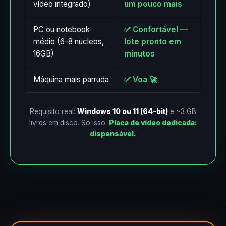
vídeo integrado)
um pouco mais
PC ou notebook
✅ Confortável —
médio (6-8 núcleos,
lote pronto em
16GB)
minutos
Máquina mais parruda
✅ Voa 🚀
Requisito real:
Windows 10 ou 11 (64-bit)
e ~3 GB
livres em disco. Só isso.
Placa de vídeo dedicada:
dispensável.