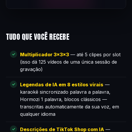
TUDO QUE VOCÊ RECEBE
Multiplicador 3×3×3
— até 5 clipes por slot
(isso dá 125 vídeos de uma única sessão de
gravação)
Legendas de IA em 8 estilos virais
—
karaokê sincronizado palavra a palavra,
Hormozi 1 palavra, blocos clássicos —
transcritas automaticamente da sua voz, em
qualquer idioma
Descrições de TikTok Shop com IA
—