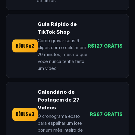
de títulos.
Guia Rápido de
TikTok Shop
Como gravar seus 9
BÔNUS #2
R$127 GRÁTIS
clipes com o celular em
20 minutos, mesmo que
você nunca tenha feito
um vídeo.
Calendário de
Postagem de 27
Vídeos
BÔNUS #3
R$67 GRÁTIS
O cronograma exato
para espalhar um lote
por um mês inteiro de