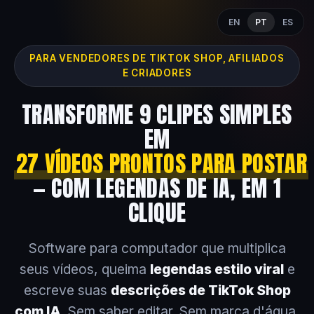
EN
PT
ES
PARA VENDEDORES DE TIKTOK SHOP, AFILIADOS
E CRIADORES
TRANSFORME 9 CLIPES SIMPLES
EM
27 VÍDEOS PRONTOS PARA POSTAR
— COM LEGENDAS DE IA, EM 1
CLIQUE
Software para computador que multiplica
seus vídeos, queima
legendas estilo viral
e
escreve suas
descrições de TikTok Shop
com IA
. Sem saber editar. Sem marca d'água.