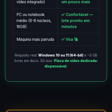
vídeo integrado)
um pouco mais
PC ou notebook
✅ Confortável —
médio (6-8 núcleos,
lote pronto em
16GB)
minutos
Máquina mais parruda
✅ Voa 🚀
Requisito real:
Windows 10 ou 11 (64-bit)
e ~3 GB
livres em disco. Só isso.
Placa de vídeo dedicada:
dispensável.