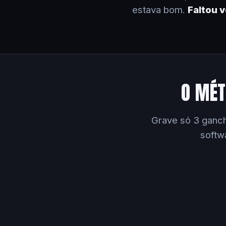
estava bom.
Faltou 
O MÉT
Grave só 3 ganch
softw