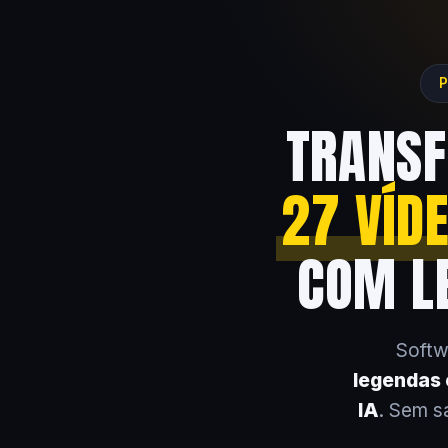
P
TRANSF
27 VÍD
COM LE
Softw
legendas e
IA
. Sem s