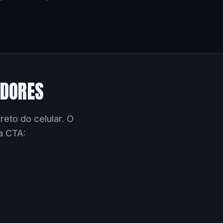
EDORES
eto do celular. O
a CTA: