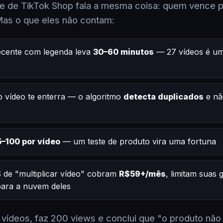
 de TikTok Shop fala a mesma coisa: quem vence po
Mas o que eles não contam:
ecente com legenda leva
30–60 minutos
— 27 vídeos é um
 vídeo te enterra — o algoritmo
detecta duplicados
e nã
–100 por vídeo
— um teste de produto vira uma fortuna
 de "multiplicar vídeo" cobram
R$59+/mês
, limitam suas
 para a nuvem deles
2 vídeos, faz 200 views e conclui que "o produto não