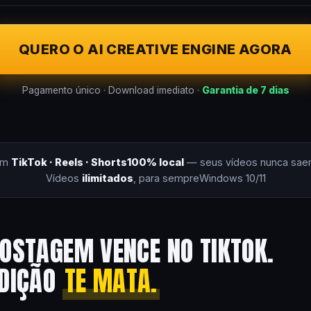
QUERO O AI CREATIVE ENGINE AGORA
Pagamento único · Download imediato ·
Garantia de 7 dias
om
TikTok · Reels · Shorts
100% local
— seus vídeos nunca sae
Vídeos
ilimitados
, para sempre
Windows 10/11
OSTAGEM VENCE NO TIKTOK.
EDIÇÃO
TE MATA.