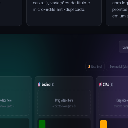
m
caixa…), variações de título e
com leg
micro-edits anti-duplicado.
prontos
em um z