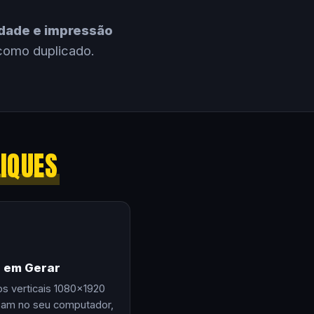
cidade e impressão
como duplicado.
LIQUES
e em Gerar
os verticais 1080×1920
zam no seu computador,