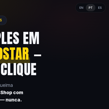
EN
PT
ES
ES
PLES EM
OSTAR
—
 CLIQUE
queima
k Shop com
 — nunca.