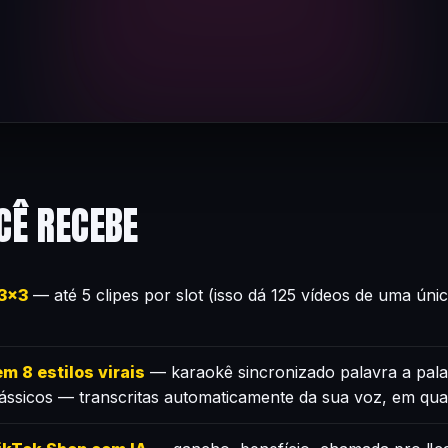
CÊ RECEBE
×3×3
— até 5 clipes por slot (isso dá 125 vídeos de uma úni
m 8 estilos virais
— karaokê sincronizado palavra a pala
lássicos — transcritas automaticamente da sua voz, em qua