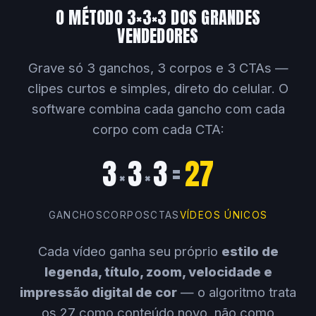
O MÉTODO 3×3×3 DOS GRANDES
VENDEDORES
Grave só 3 ganchos, 3 corpos e 3 CTAs —
clipes curtos e simples, direto do celular. O
software combina cada gancho com cada
corpo com cada CTA:
3
3
3
=
27
×
×
GANCHOS
CORPOS
CTAS
VÍDEOS ÚNICOS
Cada vídeo ganha seu próprio
estilo de
legenda, título, zoom, velocidade e
impressão digital de cor
— o algoritmo trata
os 27 como conteúdo novo, não como