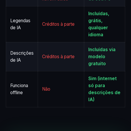
Incluídas,
Legendas
grátis,
Créditos à parte
de IA
qualquer
idioma
Incluídas via
Descrições
Créditos à parte
modelo
de IA
gratuito
Sim (internet
Funciona
só para
Não
offline
descrições de
IA)