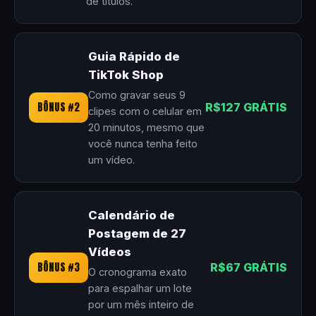
de títulos.
Guia Rápido de
TikTok Shop
Como gravar seus 9
BÔNUS #2
R$127 GRÁTIS
clipes com o celular em
20 minutos, mesmo que
você nunca tenha feito
um vídeo.
Calendário de
Postagem de 27
Vídeos
BÔNUS #3
R$67 GRÁTIS
O cronograma exato
para espalhar um lote
por um mês inteiro de