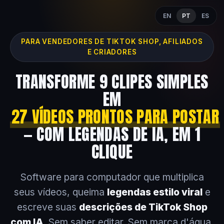
EN
PT
ES
PARA VENDEDORES DE TIKTOK SHOP, AFILIADOS
E CRIADORES
TRANSFORME 9 CLIPES SIMPLES
EM
27 VÍDEOS PRONTOS PARA POSTAR
— COM LEGENDAS DE IA, EM 1
CLIQUE
Software para computador que multiplica
seus vídeos, queima
legendas estilo viral
e
escreve suas
descrições de TikTok Shop
com IA
. Sem saber editar. Sem marca d'água.