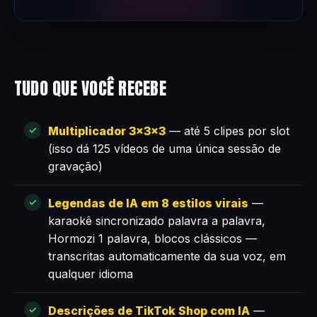
TUDO QUE VOCÊ RECEBE
Multiplicador 3×3×3
— até 5 clipes por slot
(isso dá 125 vídeos de uma única sessão de
gravação)
Legendas de IA em 8 estilos virais
—
karaokê sincronizado palavra a palavra,
Hormozi 1 palavra, blocos clássicos —
transcritas automaticamente da sua voz, em
qualquer idioma
Descrições de TikTok Shop com IA
—