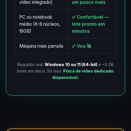
vídeo integrado)
um pouco mais
PC ou notebook
✅ Confortável —
médio (6-8 núcleos,
lote pronto em
16GB)
minutos
Máquina mais parruda
✅ Voa 🚀
Requisito real:
Windows 10 ou 11 (64-bit)
e ~3 GB
livres em disco. Só isso.
Placa de vídeo dedicada:
dispensável.