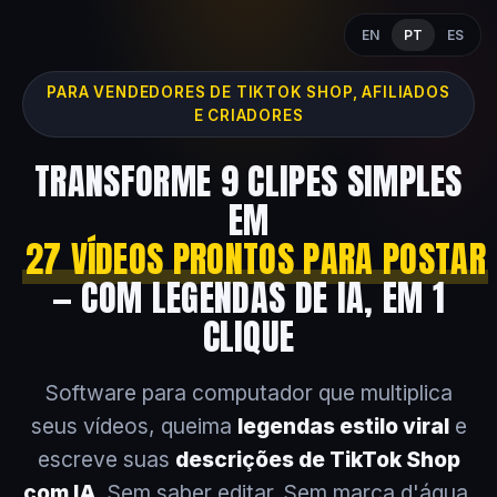
EN
PT
ES
PARA VENDEDORES DE TIKTOK SHOP, AFILIADOS
E CRIADORES
TRANSFORME 9 CLIPES SIMPLES
EM
27 VÍDEOS PRONTOS PARA POSTAR
— COM LEGENDAS DE IA, EM 1
CLIQUE
Software para computador que multiplica
seus vídeos, queima
legendas estilo viral
e
escreve suas
descrições de TikTok Shop
com IA
. Sem saber editar. Sem marca d'água.