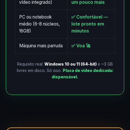
vídeo integrado)
um pouco mais
PC ou notebook
✅ Confortável —
médio (6-8 núcleos,
lote pronto em
16GB)
minutos
Máquina mais parruda
✅ Voa 🚀
Requisito real:
Windows 10 ou 11 (64-bit)
e ~3 GB
livres em disco. Só isso.
Placa de vídeo dedicada:
dispensável.