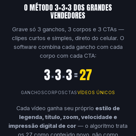
O MÉTODO 3×3×3 DOS GRANDES
VENDEDORES
Grave só 3 ganchos, 3 corpos e 3 CTAs —
clipes curtos e simples, direto do celular. O
software combina cada gancho com cada
corpo com cada CTA:
3
3
3
=
27
×
×
GANCHOS
CORPOS
CTAS
VÍDEOS ÚNICOS
Cada vídeo ganha seu próprio
estilo de
legenda, título, zoom, velocidade e
impressão digital de cor
— o algoritmo trata
os 27 como conteúdo novo, não como