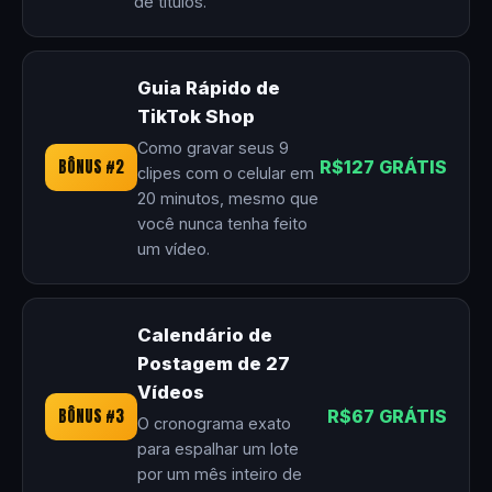
de títulos.
Guia Rápido de
TikTok Shop
Como gravar seus 9
BÔNUS #2
R$127 GRÁTIS
clipes com o celular em
20 minutos, mesmo que
você nunca tenha feito
um vídeo.
Calendário de
Postagem de 27
Vídeos
BÔNUS #3
R$67 GRÁTIS
O cronograma exato
para espalhar um lote
por um mês inteiro de