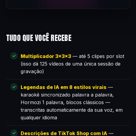
TUDO QUE VOCÊ RECEBE
Multiplicador 3×3×3
— até 5 clipes por slot
(isso dá 125 vídeos de uma única sessão de
gravação)
Legendas de IA em 8 estilos virais
—
karaokê sincronizado palavra a palavra,
Hormozi 1 palavra, blocos clássicos —
transcritas automaticamente da sua voz, em
qualquer idioma
Descrições de TikTok Shop com IA
—