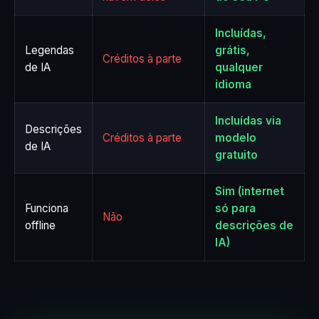
Incluídas,
Legendas
grátis,
Créditos à parte
de IA
qualquer
idioma
Incluídas via
Descrições
Créditos à parte
modelo
de IA
gratuito
Sim (internet
Funciona
só para
Não
offline
descrições de
IA)