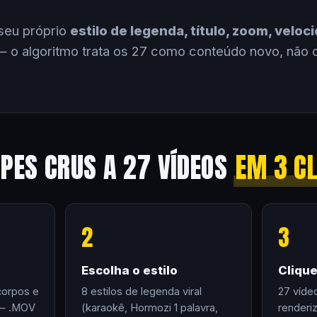
seu próprio
estilo de legenda, título, zoom, velo
 o algoritmo trata os 27 como conteúdo novo, não 
IPES CRUS A 27 VÍDEOS
EM 3 C
2
3
Escolha o estilo
Cliqu
corpos e
8 estilos de legenda viral
27 víde
 — .MOV
(karaokê, Hormozi 1 palavra,
renderi