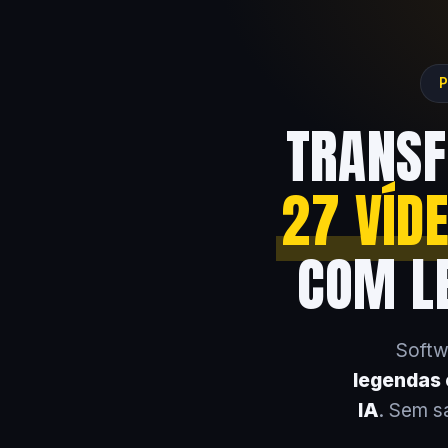
P
TRANSF
27 VÍD
COM LE
Softw
legendas e
IA
. Sem s