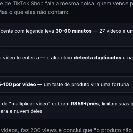
 de TikTok Shop fala a mesma coisa: quem vence po
Mas o que eles não contam:
ecente com legenda leva
30–60 minutos
— 27 vídeos é um
 vídeo te enterra — o algoritmo
detecta duplicados
e nã
–100 por vídeo
— um teste de produto vira uma fortuna
 de "multiplicar vídeo" cobram
R$59+/mês
, limitam suas
 para a nuvem deles
2 vídeos, faz 200 views e conclui que "o produto não