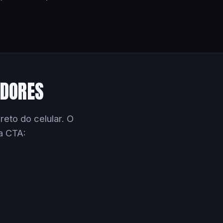
EDORES
eto do celular. O
a CTA: