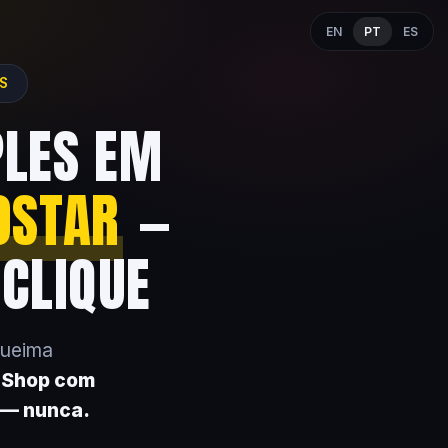
EN
PT
ES
ES
PLES EM
OSTAR
—
 CLIQUE
queima
k Shop com
 — nunca.