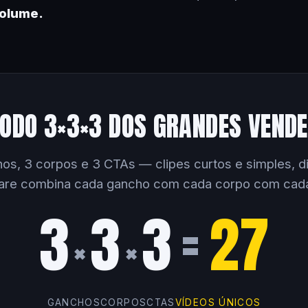
volume.
ODO 3×3×3 DOS GRANDES VEND
os, 3 corpos e 3 CTAs — clipes curtos e simples, dir
are combina cada gancho com cada corpo com cad
3
3
3
=
27
×
×
GANCHOS
CORPOS
CTAS
VÍDEOS ÚNICOS