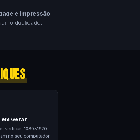
cidade e impressão
como duplicado.
LIQUES
e em Gerar
os verticais 1080×1920
zam no seu computador,