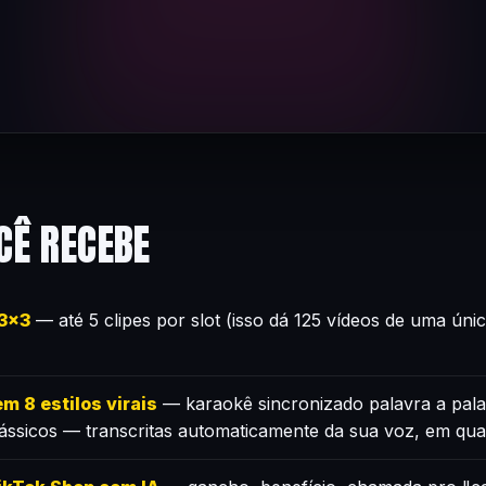
CÊ RECEBE
×3×3
— até 5 clipes por slot (isso dá 125 vídeos de uma úni
m 8 estilos virais
— karaokê sincronizado palavra a pala
lássicos — transcritas automaticamente da sua voz, em qua