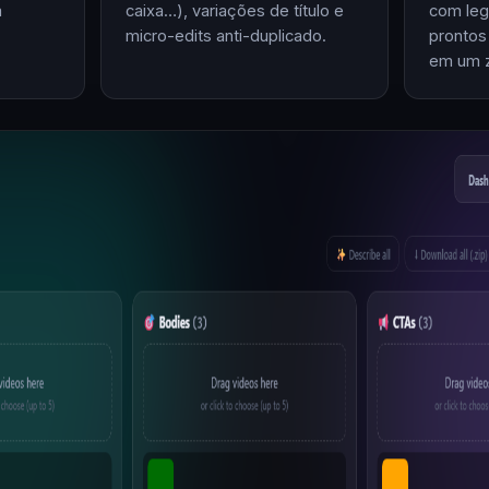
m
caixa…), variações de título e
com leg
micro-edits anti-duplicado.
prontos
em um z