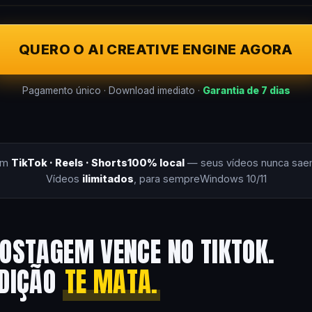
QUERO O AI CREATIVE ENGINE AGORA
Pagamento único · Download imediato ·
Garantia de 7 dias
om
TikTok · Reels · Shorts
100% local
— seus vídeos nunca sae
Vídeos
ilimitados
, para sempre
Windows 10/11
OSTAGEM VENCE NO TIKTOK.
EDIÇÃO
TE MATA.