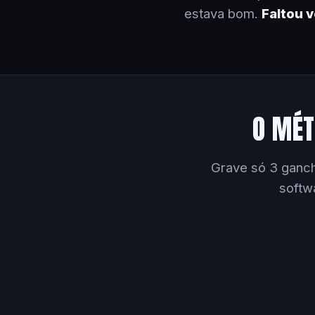
estava bom.
Faltou 
O MÉT
Grave só 3 ganch
softw