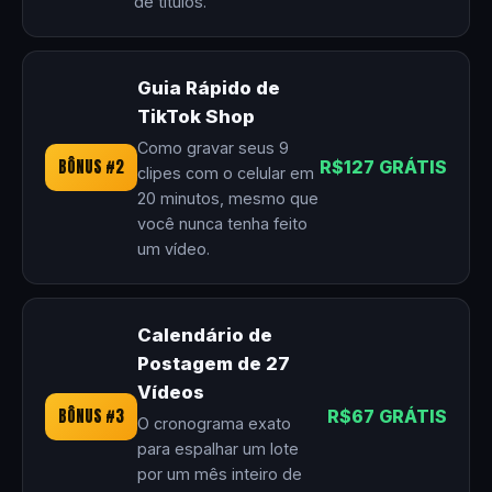
de títulos.
Guia Rápido de
TikTok Shop
Como gravar seus 9
BÔNUS #2
R$127 GRÁTIS
clipes com o celular em
20 minutos, mesmo que
você nunca tenha feito
um vídeo.
Calendário de
Postagem de 27
Vídeos
BÔNUS #3
R$67 GRÁTIS
O cronograma exato
para espalhar um lote
por um mês inteiro de