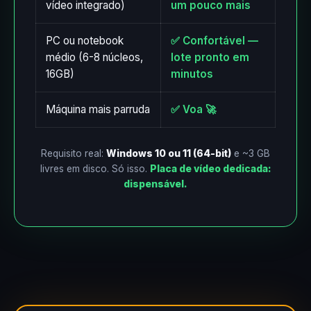
vídeo integrado)
um pouco mais
PC ou notebook
✅ Confortável —
médio (6-8 núcleos,
lote pronto em
16GB)
minutos
Máquina mais parruda
✅ Voa 🚀
Requisito real:
Windows 10 ou 11 (64-bit)
e ~3 GB
livres em disco. Só isso.
Placa de vídeo dedicada:
dispensável.