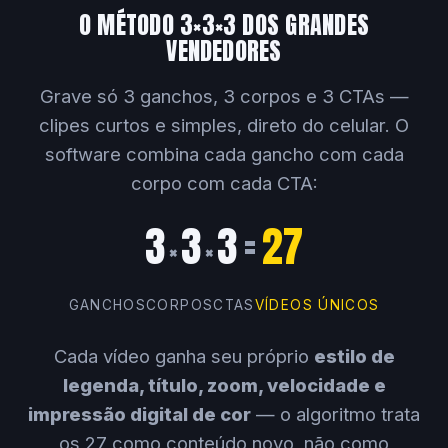
O MÉTODO 3×3×3 DOS GRANDES
VENDEDORES
Grave só 3 ganchos, 3 corpos e 3 CTAs —
clipes curtos e simples, direto do celular. O
software combina cada gancho com cada
corpo com cada CTA:
3
3
3
=
27
×
×
GANCHOS
CORPOS
CTAS
VÍDEOS ÚNICOS
Cada vídeo ganha seu próprio
estilo de
legenda, título, zoom, velocidade e
impressão digital de cor
— o algoritmo trata
os 27 como conteúdo novo, não como