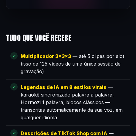
TUDO QUE VOCÊ RECEBE
Multiplicador 3×3×3
— até 5 clipes por slot
(isso dá 125 vídeos de uma única sessão de
gravação)
Legendas de IA em 8 estilos virais
—
karaokê sincronizado palavra a palavra,
Hormozi 1 palavra, blocos clássicos —
transcritas automaticamente da sua voz, em
qualquer idioma
Descrições de TikTok Shop com IA
—