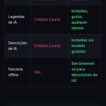
Incluídas,
Legendas
grátis,
Créditos à parte
de IA
qualquer
idioma
Incluídas via
Descrições
Créditos à parte
modelo
de IA
gratuito
Sim (internet
Funciona
só para
Não
offline
descrições de
IA)