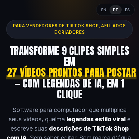
EN
PT
ES
PARA VENDEDORES DE TIKTOK SHOP, AFILIADOS
E CRIADORES
TRANSFORME 9 CLIPES SIMPLES
EM
27 VÍDEOS PRONTOS PARA POSTAR
— COM LEGENDAS DE IA, EM 1
CLIQUE
Software para computador que multiplica
seus vídeos, queima
legendas estilo viral
e
escreve suas
descrições de TikTok Shop
com IA
. Sem saber editar. Sem marca d'água.