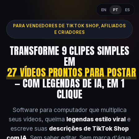
EN
PT
ES
PARA VENDEDORES DE TIKTOK SHOP, AFILIADOS
E CRIADORES
TRANSFORME 9 CLIPES SIMPLES
EM
27 VÍDEOS PRONTOS PARA POSTAR
— COM LEGENDAS DE IA, EM 1
CLIQUE
Software para computador que multiplica
seus vídeos, queima
legendas estilo viral
e
escreve suas
descrições de TikTok Shop
com IA
. Sem saber editar. Sem marca d'água.