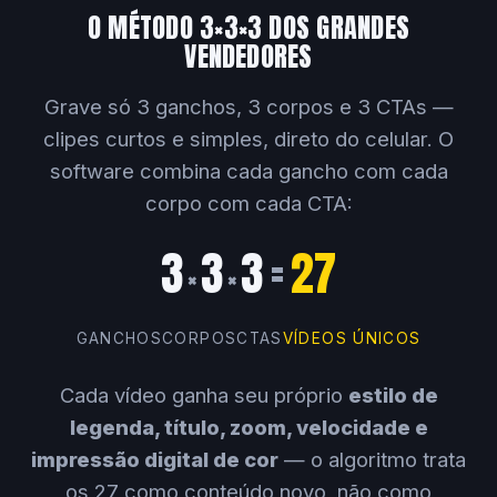
O MÉTODO 3×3×3 DOS GRANDES
VENDEDORES
Grave só 3 ganchos, 3 corpos e 3 CTAs —
clipes curtos e simples, direto do celular. O
software combina cada gancho com cada
corpo com cada CTA:
3
3
3
=
27
×
×
GANCHOS
CORPOS
CTAS
VÍDEOS ÚNICOS
Cada vídeo ganha seu próprio
estilo de
legenda, título, zoom, velocidade e
impressão digital de cor
— o algoritmo trata
os 27 como conteúdo novo, não como