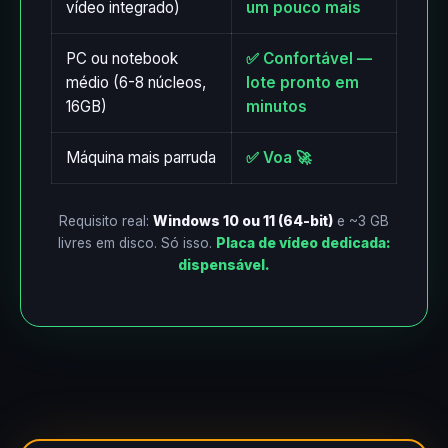
vídeo integrado)
um pouco mais
PC ou notebook
✅ Confortável —
médio (6-8 núcleos,
lote pronto em
16GB)
minutos
Máquina mais parruda
✅ Voa 🚀
Requisito real:
Windows 10 ou 11 (64-bit)
e ~3 GB
livres em disco. Só isso.
Placa de vídeo dedicada:
dispensável.