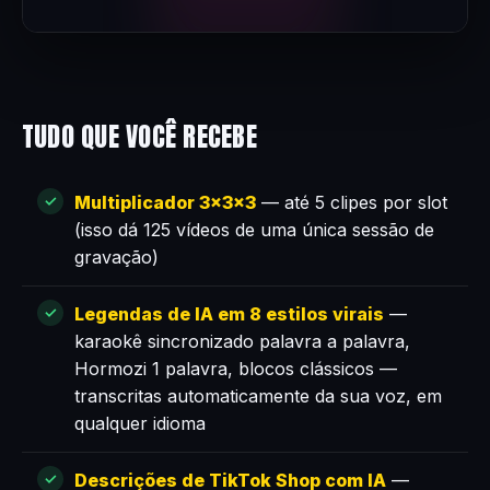
TUDO QUE VOCÊ RECEBE
Multiplicador 3×3×3
— até 5 clipes por slot
(isso dá 125 vídeos de uma única sessão de
gravação)
Legendas de IA em 8 estilos virais
—
karaokê sincronizado palavra a palavra,
Hormozi 1 palavra, blocos clássicos —
transcritas automaticamente da sua voz, em
qualquer idioma
Descrições de TikTok Shop com IA
—