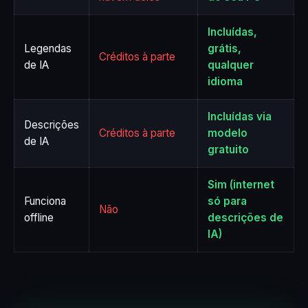
Incluídas,
Legendas
grátis,
Créditos à parte
de IA
qualquer
idioma
Incluídas via
Descrições
Créditos à parte
modelo
de IA
gratuito
Sim (internet
Funciona
só para
Não
offline
descrições de
IA)