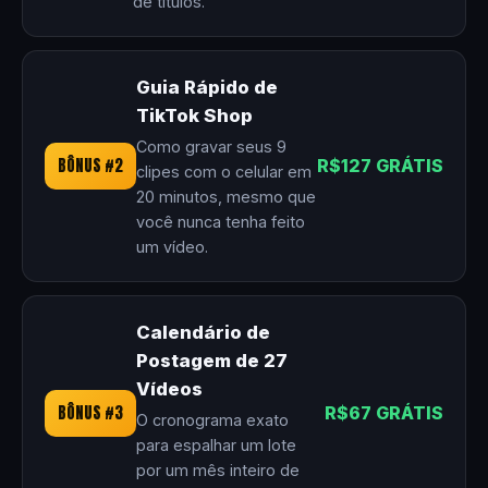
de títulos.
Guia Rápido de
TikTok Shop
Como gravar seus 9
BÔNUS #2
R$127 GRÁTIS
clipes com o celular em
20 minutos, mesmo que
você nunca tenha feito
um vídeo.
Calendário de
Postagem de 27
Vídeos
BÔNUS #3
R$67 GRÁTIS
O cronograma exato
para espalhar um lote
por um mês inteiro de