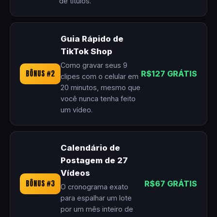
de títulos.
Guia Rápido de
TikTok Shop
Como gravar seus 9
BÔNUS #2
R$127 GRÁTIS
clipes com o celular em
20 minutos, mesmo que
você nunca tenha feito
um vídeo.
Calendário de
Postagem de 27
Vídeos
BÔNUS #3
R$67 GRÁTIS
O cronograma exato
para espalhar um lote
por um mês inteiro de