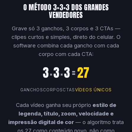
O MÉTODO 3×3×3 DOS GRANDES
VENDEDORES
Grave só 3 ganchos, 3 corpos e 3 CTAs —
clipes curtos e simples, direto do celular. O
software combina cada gancho com cada
corpo com cada CTA:
3
3
3
=
27
×
×
GANCHOS
CORPOS
CTAS
VÍDEOS ÚNICOS
Cada vídeo ganha seu próprio
estilo de
legenda, título, zoom, velocidade e
impressão digital de cor
— o algoritmo trata
os 27 como conteúdo novo, não como