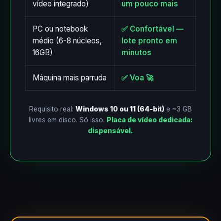
vídeo integrado)
um pouco mais
PC ou notebook
✅ Confortável —
médio (6-8 núcleos,
lote pronto em
16GB)
minutos
Máquina mais parruda
✅ Voa 🚀
Requisito real:
Windows 10 ou 11 (64-bit)
e ~3 GB
livres em disco. Só isso.
Placa de vídeo dedicada:
dispensável.