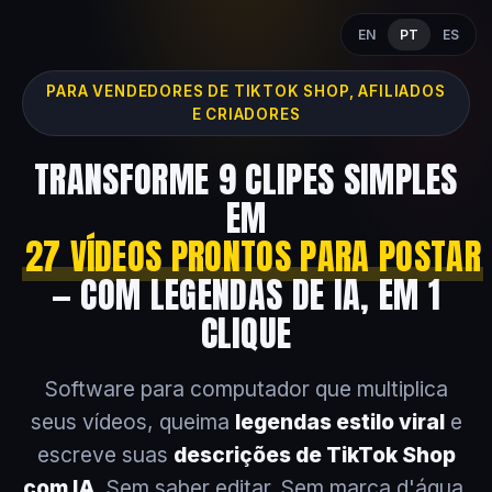
EN
PT
ES
PARA VENDEDORES DE TIKTOK SHOP, AFILIADOS
E CRIADORES
TRANSFORME 9 CLIPES SIMPLES
EM
27 VÍDEOS PRONTOS PARA POSTAR
— COM LEGENDAS DE IA, EM 1
CLIQUE
Software para computador que multiplica
seus vídeos, queima
legendas estilo viral
e
escreve suas
descrições de TikTok Shop
com IA
. Sem saber editar. Sem marca d'água.