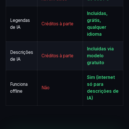
Incluídas,
Legendas
grátis,
Créditos à parte
de IA
qualquer
idioma
Incluídas via
Descrições
Créditos à parte
modelo
de IA
gratuito
Sim (internet
Funciona
só para
Não
offline
descrições de
IA)