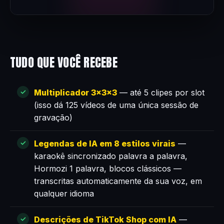
TUDO QUE VOCÊ RECEBE
Multiplicador 3×3×3
— até 5 clipes por slot
(isso dá 125 vídeos de uma única sessão de
gravação)
Legendas de IA em 8 estilos virais
—
karaokê sincronizado palavra a palavra,
Hormozi 1 palavra, blocos clássicos —
transcritas automaticamente da sua voz, em
qualquer idioma
Descrições de TikTok Shop com IA
—