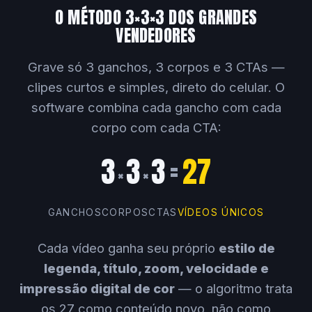
O MÉTODO 3×3×3 DOS GRANDES
VENDEDORES
Grave só 3 ganchos, 3 corpos e 3 CTAs —
clipes curtos e simples, direto do celular. O
software combina cada gancho com cada
corpo com cada CTA:
3
3
3
=
27
×
×
GANCHOS
CORPOS
CTAS
VÍDEOS ÚNICOS
Cada vídeo ganha seu próprio
estilo de
legenda, título, zoom, velocidade e
impressão digital de cor
— o algoritmo trata
os 27 como conteúdo novo, não como