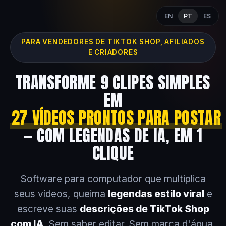
EN
PT
ES
PARA VENDEDORES DE TIKTOK SHOP, AFILIADOS
E CRIADORES
TRANSFORME 9 CLIPES SIMPLES
EM
27 VÍDEOS PRONTOS PARA POSTAR
— COM LEGENDAS DE IA, EM 1
CLIQUE
Software para computador que multiplica
seus vídeos, queima
legendas estilo viral
e
escreve suas
descrições de TikTok Shop
com IA
. Sem saber editar. Sem marca d'água.