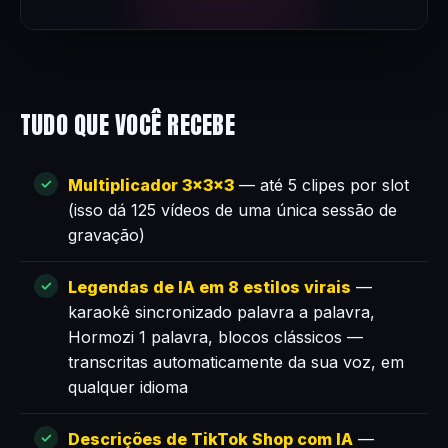
TUDO QUE VOCÊ RECEBE
Multiplicador 3×3×3
— até 5 clipes por slot
(isso dá 125 vídeos de uma única sessão de
gravação)
Legendas de IA em 8 estilos virais
—
karaokê sincronizado palavra a palavra,
Hormozi 1 palavra, blocos clássicos —
transcritas automaticamente da sua voz, em
qualquer idioma
Descrições de TikTok Shop com IA
—