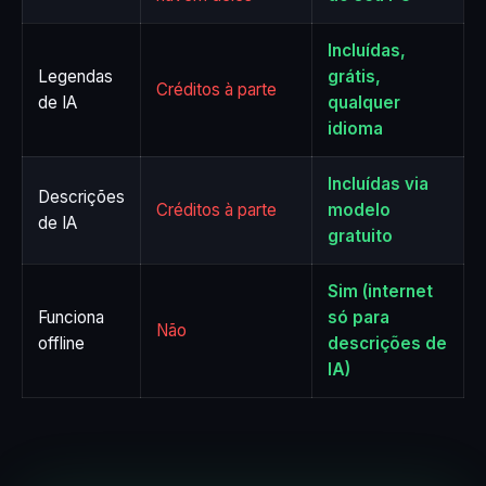
Incluídas,
Legendas
grátis,
Créditos à parte
de IA
qualquer
idioma
Incluídas via
Descrições
Créditos à parte
modelo
de IA
gratuito
Sim (internet
Funciona
só para
Não
offline
descrições de
IA)