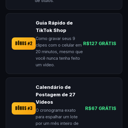
de títulos.
Guia Rápido de
TikTok Shop
Como gravar seus 9
BÔNUS #2
R$127 GRÁTIS
clipes com o celular em
20 minutos, mesmo que
você nunca tenha feito
um vídeo.
Calendário de
Postagem de 27
Vídeos
BÔNUS #3
R$67 GRÁTIS
O cronograma exato
para espalhar um lote
por um mês inteiro de