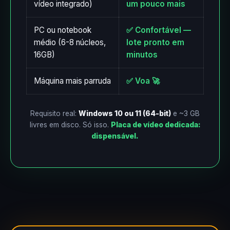
vídeo integrado)
um pouco mais
PC ou notebook
✅ Confortável —
médio (6-8 núcleos,
lote pronto em
16GB)
minutos
Máquina mais parruda
✅ Voa 🚀
Requisito real:
Windows 10 ou 11 (64-bit)
e ~3 GB
livres em disco. Só isso.
Placa de vídeo dedicada:
dispensável.