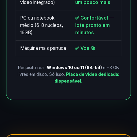
vídeo integrado)
um pouco mais
PC ou notebook
✅ Confortável —
médio (6-8 núcleos,
lote pronto em
16GB)
minutos
Máquina mais parruda
✅ Voa 🚀
Requisito real:
Windows 10 ou 11 (64-bit)
e ~3 GB
livres em disco. Só isso.
Placa de vídeo dedicada:
dispensável.