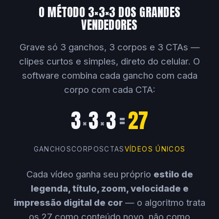
O MÉTODO 3×3×3 DOS GRANDES
VENDEDORES
Grave só 3 ganchos, 3 corpos e 3 CTAs —
clipes curtos e simples, direto do celular. O
software combina cada gancho com cada
corpo com cada CTA:
3
3
3
=
27
×
×
GANCHOS
CORPOS
CTAS
VÍDEOS ÚNICOS
Cada vídeo ganha seu próprio
estilo de
legenda, título, zoom, velocidade e
impressão digital de cor
— o algoritmo trata
os 27 como conteúdo novo, não como