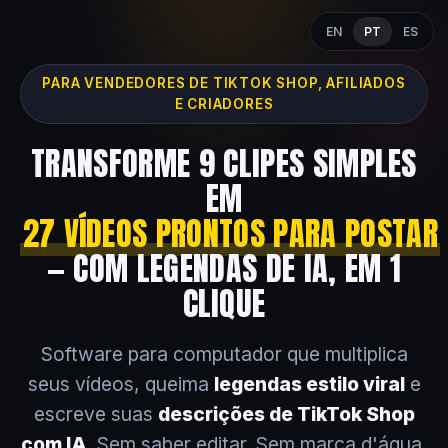
EN
PT
ES
PARA VENDEDORES DE TIKTOK SHOP, AFILIADOS
E CRIADORES
TRANSFORME 9 CLIPES SIMPLES
EM
27 VÍDEOS PRONTOS PARA POSTAR
— COM LEGENDAS DE IA, EM 1
CLIQUE
Software para computador que multiplica
seus vídeos, queima
legendas estilo viral
e
escreve suas
descrições de TikTok Shop
com IA
. Sem saber editar. Sem marca d'água.