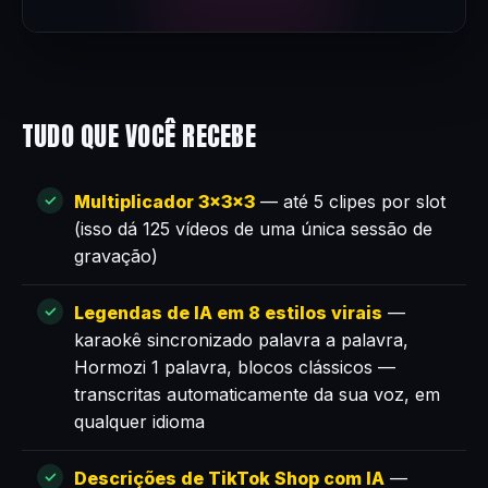
TUDO QUE VOCÊ RECEBE
Multiplicador 3×3×3
— até 5 clipes por slot
(isso dá 125 vídeos de uma única sessão de
gravação)
Legendas de IA em 8 estilos virais
—
karaokê sincronizado palavra a palavra,
Hormozi 1 palavra, blocos clássicos —
transcritas automaticamente da sua voz, em
qualquer idioma
Descrições de TikTok Shop com IA
—