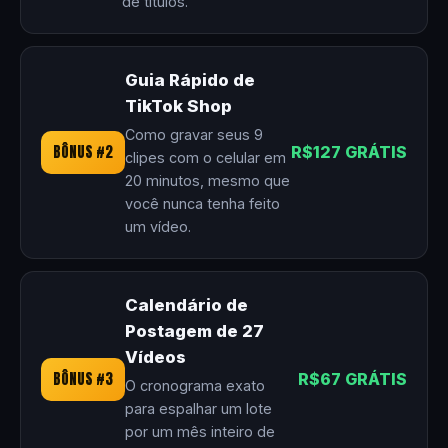
de títulos.
Guia Rápido de
TikTok Shop
Como gravar seus 9
BÔNUS #2
R$127 GRÁTIS
clipes com o celular em
20 minutos, mesmo que
você nunca tenha feito
um vídeo.
Calendário de
Postagem de 27
Vídeos
BÔNUS #3
R$67 GRÁTIS
O cronograma exato
para espalhar um lote
por um mês inteiro de