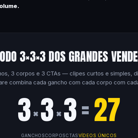
volume.
ODO 3×3×3 DOS GRANDES VEND
os, 3 corpos e 3 CTAs — clipes curtos e simples, dir
are combina cada gancho com cada corpo com cad
3
3
3
=
27
×
×
GANCHOS
CORPOS
CTAS
VÍDEOS ÚNICOS