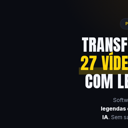
P
TRANSF
27 VÍD
COM LE
Softw
legendas e
IA
. Sem s