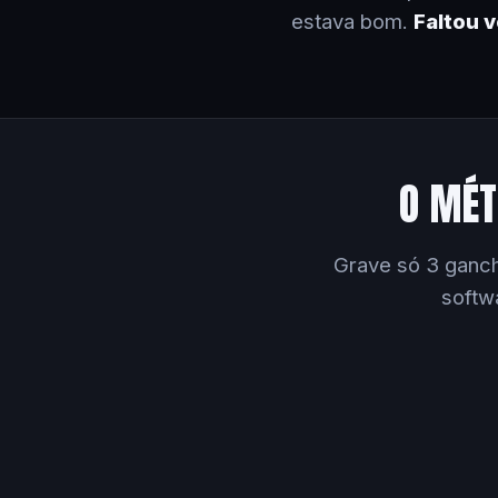
estava bom.
Faltou 
O MÉT
Grave só 3 ganch
softw