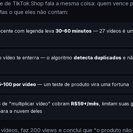
 de TikTok Shop fala a mesma coisa: quem vence po
Mas o que eles não contam:
ecente com legenda leva
30–60 minutos
— 27 vídeos é um
 vídeo te enterra — o algoritmo
detecta duplicados
e nã
–100 por vídeo
— um teste de produto vira uma fortuna
 de "multiplicar vídeo" cobram
R$59+/mês
, limitam suas
 para a nuvem deles
2 vídeos, faz 200 views e conclui que "o produto não