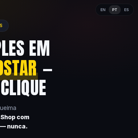
EN
PT
ES
ES
PLES EM
OSTAR
—
 CLIQUE
queima
k Shop com
 — nunca.