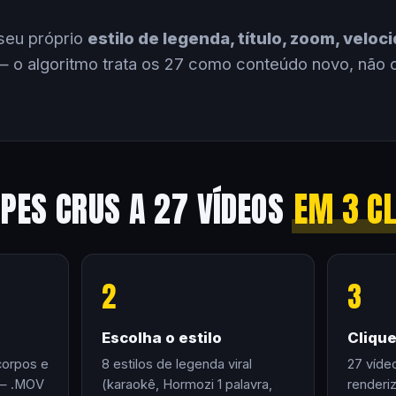
seu próprio
estilo de legenda, título, zoom, velo
 o algoritmo trata os 27 como conteúdo novo, não 
IPES CRUS A 27 VÍDEOS
EM 3 C
2
3
Escolha o estilo
Cliqu
corpos e
8 estilos de legenda viral
27 víde
 — .MOV
(karaokê, Hormozi 1 palavra,
renderi