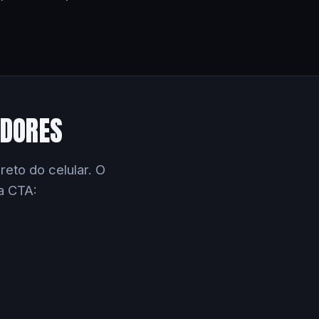
EDORES
eto do celular. O
a CTA: