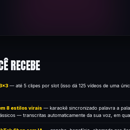
CÊ RECEBE
×3×3
— até 5 clipes por slot (isso dá 125 vídeos de uma úni
m 8 estilos virais
— karaokê sincronizado palavra a pala
lássicos — transcritas automaticamente da sua voz, em qua