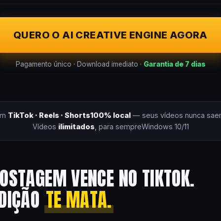
QUERO O AI CREATIVE ENGINE AGORA
Pagamento único · Download imediato ·
Garantia de 7 dias
om
TikTok · Reels · Shorts
100% local
— seus vídeos nunca sae
Vídeos
ilimitados
, para sempre
Windows 10/11
OSTAGEM VENCE NO TIKTOK.
EDIÇÃO
TE MATA.