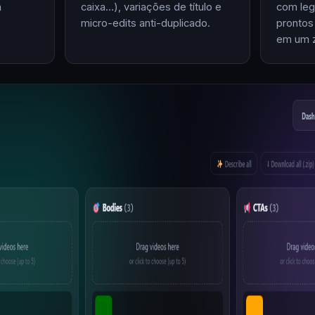
m
caixa…), variações de título e
com leg
micro-edits anti-duplicado.
prontos
em um z