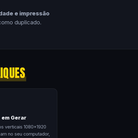
cidade e impressão
como duplicado.
LIQUES
e em Gerar
os verticais 1080×1920
zam no seu computador,