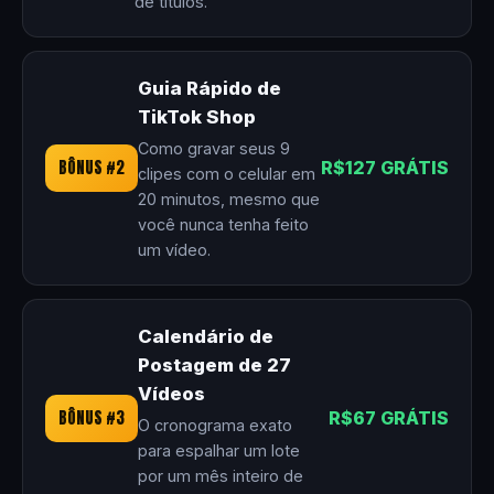
de títulos.
Guia Rápido de
TikTok Shop
Como gravar seus 9
BÔNUS #2
R$127 GRÁTIS
clipes com o celular em
20 minutos, mesmo que
você nunca tenha feito
um vídeo.
Calendário de
Postagem de 27
Vídeos
BÔNUS #3
R$67 GRÁTIS
O cronograma exato
para espalhar um lote
por um mês inteiro de