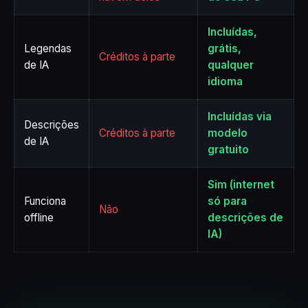
Incluídas,
Legendas
grátis,
Créditos à parte
de IA
qualquer
idioma
Incluídas via
Descrições
Créditos à parte
modelo
de IA
gratuito
Sim (internet
Funciona
só para
Não
offline
descrições de
IA)