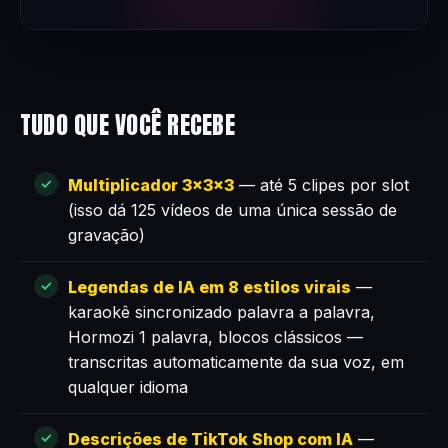
TUDO QUE VOCÊ RECEBE
Multiplicador 3×3×3
— até 5 clipes por slot
(isso dá 125 vídeos de uma única sessão de
gravação)
Legendas de IA em 8 estilos virais
—
karaokê sincronizado palavra a palavra,
Hormozi 1 palavra, blocos clássicos —
transcritas automaticamente da sua voz, em
qualquer idioma
Descrições de TikTok Shop com IA
—