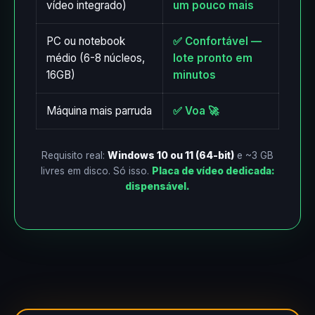
vídeo integrado)
um pouco mais
PC ou notebook
✅ Confortável —
médio (6-8 núcleos,
lote pronto em
16GB)
minutos
Máquina mais parruda
✅ Voa 🚀
Requisito real:
Windows 10 ou 11 (64-bit)
e ~3 GB
livres em disco. Só isso.
Placa de vídeo dedicada:
dispensável.