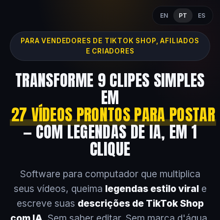
EN
PT
ES
PARA VENDEDORES DE TIKTOK SHOP, AFILIADOS
E CRIADORES
TRANSFORME 9 CLIPES SIMPLES
EM
27 VÍDEOS PRONTOS PARA POSTAR
— COM LEGENDAS DE IA, EM 1
CLIQUE
Software para computador que multiplica
seus vídeos, queima
legendas estilo viral
e
escreve suas
descrições de TikTok Shop
com IA
. Sem saber editar. Sem marca d'água.