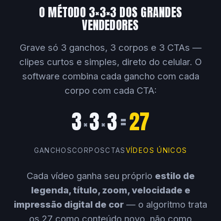
O MÉTODO 3×3×3 DOS GRANDES
VENDEDORES
Grave só 3 ganchos, 3 corpos e 3 CTAs —
clipes curtos e simples, direto do celular. O
software combina cada gancho com cada
corpo com cada CTA:
3
3
3
=
27
×
×
GANCHOS
CORPOS
CTAS
VÍDEOS ÚNICOS
Cada vídeo ganha seu próprio
estilo de
legenda, título, zoom, velocidade e
impressão digital de cor
— o algoritmo trata
os 27 como conteúdo novo, não como