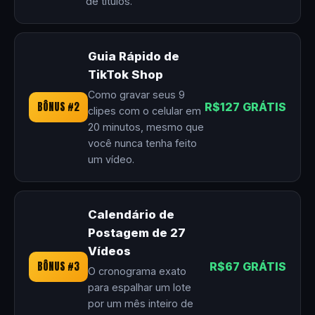
de títulos.
Guia Rápido de
TikTok Shop
Como gravar seus 9
BÔNUS #2
R$127 GRÁTIS
clipes com o celular em
20 minutos, mesmo que
você nunca tenha feito
um vídeo.
Calendário de
Postagem de 27
Vídeos
BÔNUS #3
R$67 GRÁTIS
O cronograma exato
para espalhar um lote
por um mês inteiro de