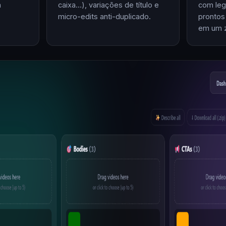
m
caixa…), variações de título e
com leg
micro-edits anti-duplicado.
prontos
em um z