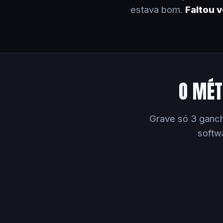
estava bom.
Faltou 
O MÉT
Grave só 3 ganch
softw