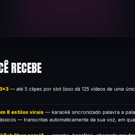
CÊ RECEBE
×3×3
— até 5 clipes por slot (isso dá 125 vídeos de uma úni
m 8 estilos virais
— karaokê sincronizado palavra a pala
lássicos — transcritas automaticamente da sua voz, em qua