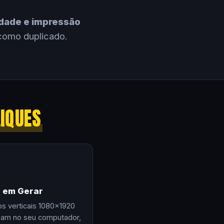
cidade e impressão
como duplicado.
LIQUES
e em Gerar
os verticais 1080×1920
zam no seu computador,