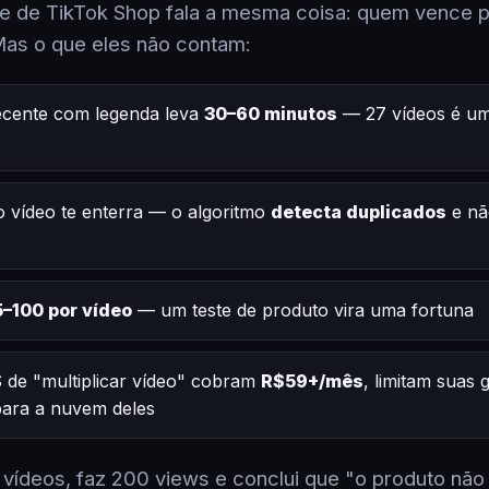
 de TikTok Shop fala a mesma coisa: quem vence po
Mas o que eles não contam:
ecente com legenda leva
30–60 minutos
— 27 vídeos é um
 vídeo te enterra — o algoritmo
detecta duplicados
e nã
–100 por vídeo
— um teste de produto vira uma fortuna
 de "multiplicar vídeo" cobram
R$59+/mês
, limitam suas
 para a nuvem deles
2 vídeos, faz 200 views e conclui que "o produto não