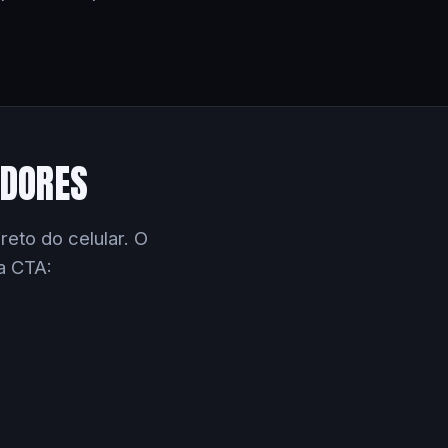
EDORES
eto do celular. O
a CTA: