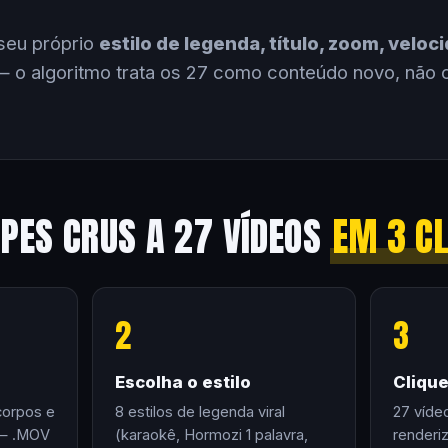
seu próprio
estilo de legenda, título, zoom, velo
 o algoritmo trata os 27 como conteúdo novo, não 
IPES CRUS A 27 VÍDEOS
EM 3 C
2
3
Escolha o estilo
Cliqu
corpos e
8 estilos de legenda viral
27 víde
 — .MOV
(karaokê, Hormozi 1 palavra,
renderi