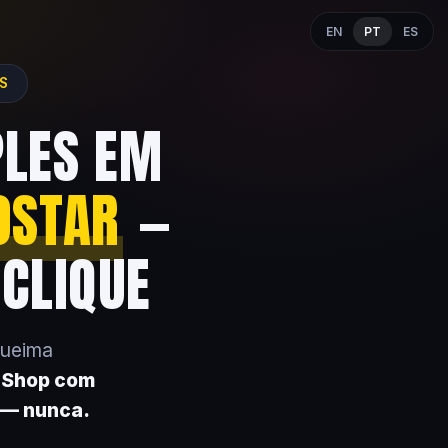
EN
PT
ES
ES
PLES EM
OSTAR
—
 CLIQUE
queima
k Shop com
 — nunca.