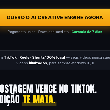
QUERO O AI CREATIVE ENGINE AGORA
Pagamento único · Download imediato ·
Garantia de 7 dias
om
TikTok · Reels · Shorts
100% local
— seus vídeos nunca sae
Vídeos
ilimitados
, para sempre
Windows 10/11
OSTAGEM VENCE NO TIKTOK.
EDIÇÃO
TE MATA.