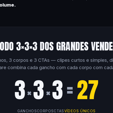
volume.
ODO 3×3×3 DOS GRANDES VEND
os, 3 corpos e 3 CTAs — clipes curtos e simples, dir
are combina cada gancho com cada corpo com cad
3
3
3
=
27
×
×
GANCHOS
CORPOS
CTAS
VÍDEOS ÚNICOS