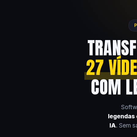
P
TRANSF
27 VÍD
COM LE
Softw
legendas e
IA
. Sem s