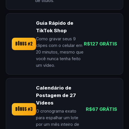
de títulos.
Guia Rápido de
TikTok Shop
Como gravar seus 9
BÔNUS #2
R$127 GRÁTIS
clipes com o celular em
20 minutos, mesmo que
você nunca tenha feito
um vídeo.
Calendário de
Postagem de 27
Vídeos
BÔNUS #3
R$67 GRÁTIS
O cronograma exato
para espalhar um lote
por um mês inteiro de