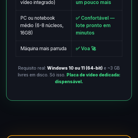
vídeo integrado)
um pouco mais
PC ou notebook
✅ Confortável —
médio (6-8 núcleos,
lote pronto em
16GB)
minutos
Máquina mais parruda
✅ Voa 🚀
Requisito real:
Windows 10 ou 11 (64-bit)
e ~3 GB
livres em disco. Só isso.
Placa de vídeo dedicada:
dispensável.