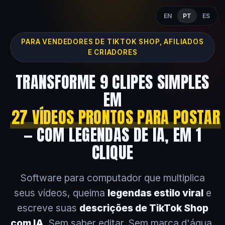
EN
PT
ES
PARA VENDEDORES DE TIKTOK SHOP, AFILIADOS
E CRIADORES
TRANSFORME 9 CLIPES SIMPLES
EM
27 VÍDEOS PRONTOS PARA POSTAR
— COM LEGENDAS DE IA, EM 1
CLIQUE
Software para computador que multiplica
seus vídeos, queima
legendas estilo viral
e
escreve suas
descrições de TikTok Shop
com IA
. Sem saber editar. Sem marca d'água.