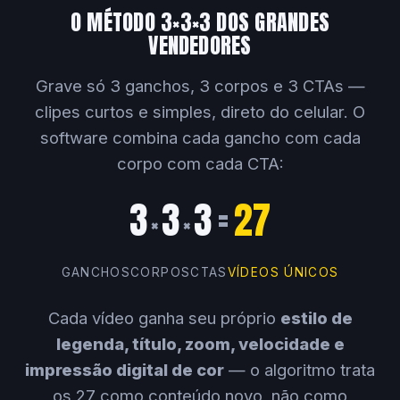
O MÉTODO 3×3×3 DOS GRANDES
VENDEDORES
Grave só 3 ganchos, 3 corpos e 3 CTAs —
clipes curtos e simples, direto do celular. O
software combina cada gancho com cada
corpo com cada CTA:
3
3
3
=
27
×
×
GANCHOS
CORPOS
CTAS
VÍDEOS ÚNICOS
Cada vídeo ganha seu próprio
estilo de
legenda, título, zoom, velocidade e
impressão digital de cor
— o algoritmo trata
os 27 como conteúdo novo, não como