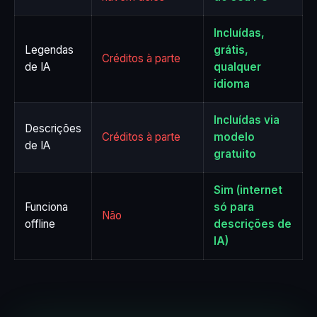
Incluídas,
Legendas
grátis,
Créditos à parte
de IA
qualquer
idioma
Incluídas via
Descrições
Créditos à parte
modelo
de IA
gratuito
Sim (internet
Funciona
só para
Não
offline
descrições de
IA)