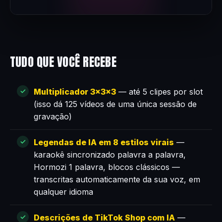
TUDO QUE VOCÊ RECEBE
Multiplicador 3×3×3
— até 5 clipes por slot
(isso dá 125 vídeos de uma única sessão de
gravação)
Legendas de IA em 8 estilos virais
—
karaokê sincronizado palavra a palavra,
Hormozi 1 palavra, blocos clássicos —
transcritas automaticamente da sua voz, em
qualquer idioma
Descrições de TikTok Shop com IA
—