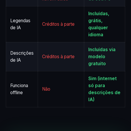
Incluídas,
Legendas
grátis,
Créditos à parte
de IA
qualquer
idioma
Incluídas via
Descrições
Créditos à parte
modelo
de IA
gratuito
Sim (internet
Funciona
só para
Não
offline
descrições de
IA)