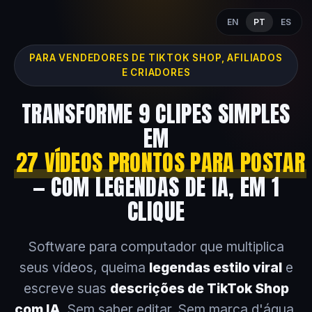
EN
PT
ES
PARA VENDEDORES DE TIKTOK SHOP, AFILIADOS
E CRIADORES
TRANSFORME 9 CLIPES SIMPLES
EM
27 VÍDEOS PRONTOS PARA POSTAR
— COM LEGENDAS DE IA, EM 1
CLIQUE
Software para computador que multiplica
seus vídeos, queima
legendas estilo viral
e
escreve suas
descrições de TikTok Shop
com IA
. Sem saber editar. Sem marca d'água.