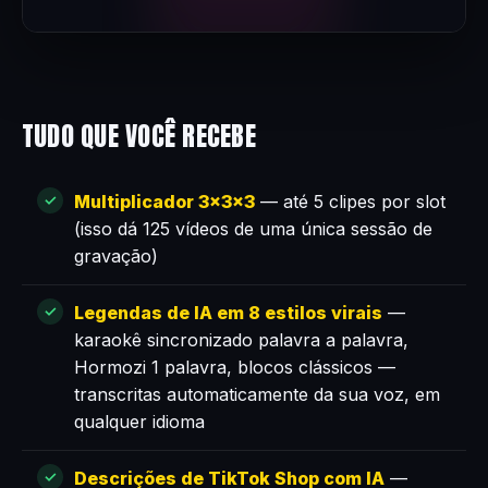
TUDO QUE VOCÊ RECEBE
Multiplicador 3×3×3
— até 5 clipes por slot
(isso dá 125 vídeos de uma única sessão de
gravação)
Legendas de IA em 8 estilos virais
—
karaokê sincronizado palavra a palavra,
Hormozi 1 palavra, blocos clássicos —
transcritas automaticamente da sua voz, em
qualquer idioma
Descrições de TikTok Shop com IA
—