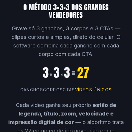
O MÉTODO 3×3×3 DOS GRANDES
VENDEDORES
Grave só 3 ganchos, 3 corpos e 3 CTAs —
clipes curtos e simples, direto do celular. O
software combina cada gancho com cada
corpo com cada CTA:
3
3
3
=
27
×
×
GANCHOS
CORPOS
CTAS
VÍDEOS ÚNICOS
Cada vídeo ganha seu próprio
estilo de
legenda, título, zoom, velocidade e
impressão digital de cor
— o algoritmo trata
os 27 como conteúdo novo, não como