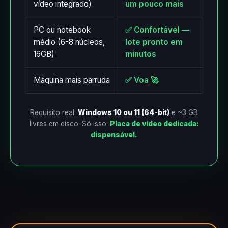
vídeo integrado)
um pouco mais
PC ou notebook
✅ Confortável —
médio (6-8 núcleos,
lote pronto em
16GB)
minutos
Máquina mais parruda
✅ Voa 🚀
Requisito real:
Windows 10 ou 11 (64-bit)
e ~3 GB
livres em disco. Só isso.
Placa de vídeo dedicada:
dispensável.