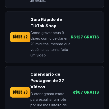
de títulos.
Guia Rápido de
TikTok Shop
Como gravar seus 9
BÔNUS #2
R$127 GRÁTIS
clipes com o celular em
20 minutos, mesmo que
você nunca tenha feito
um vídeo.
Calendário de
Postagem de 27
Vídeos
BÔNUS #3
R$67 GRÁTIS
O cronograma exato
para espalhar um lote
por um mês inteiro de