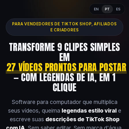
EN
PT
ES
PARA VENDEDORES DE TIKTOK SHOP, AFILIADOS
E CRIADORES
TRANSFORME 9 CLIPES SIMPLES
EM
27 VÍDEOS PRONTOS PARA POSTAR
— COM LEGENDAS DE IA, EM 1
CLIQUE
Software para computador que multiplica
seus vídeos, queima
legendas estilo viral
e
escreve suas
descrições de TikTok Shop
com IA
. Sem saber editar. Sem marca d'água.