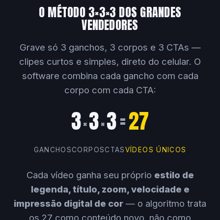
O MÉTODO 3×3×3 DOS GRANDES
VENDEDORES
Grave só 3 ganchos, 3 corpos e 3 CTAs —
clipes curtos e simples, direto do celular. O
software combina cada gancho com cada
corpo com cada CTA:
3
3
3
=
27
×
×
GANCHOS
CORPOS
CTAS
VÍDEOS ÚNICOS
Cada vídeo ganha seu próprio
estilo de
legenda, título, zoom, velocidade e
impressão digital de cor
— o algoritmo trata
os 27 como conteúdo novo, não como