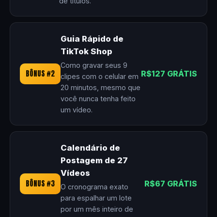
de títulos.
Guia Rápido de
TikTok Shop
Como gravar seus 9
BÔNUS #2
R$127 GRÁTIS
clipes com o celular em
20 minutos, mesmo que
você nunca tenha feito
um vídeo.
Calendário de
Postagem de 27
Vídeos
BÔNUS #3
R$67 GRÁTIS
O cronograma exato
para espalhar um lote
por um mês inteiro de