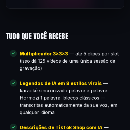
TUDO QUE VOCÊ RECEBE
Multiplicador 3×3×3
— até 5 clipes por slot
(isso dá 125 vídeos de uma única sessão de
gravação)
Legendas de IA em 8 estilos virais
—
karaokê sincronizado palavra a palavra,
Hormozi 1 palavra, blocos clássicos —
transcritas automaticamente da sua voz, em
qualquer idioma
Descrições de TikTok Shop com IA
—