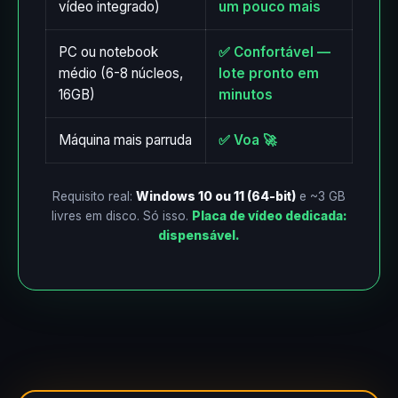
vídeo integrado)
um pouco mais
PC ou notebook
✅ Confortável —
médio (6-8 núcleos,
lote pronto em
16GB)
minutos
Máquina mais parruda
✅ Voa 🚀
Requisito real:
Windows 10 ou 11 (64-bit)
e ~3 GB
livres em disco. Só isso.
Placa de vídeo dedicada:
dispensável.