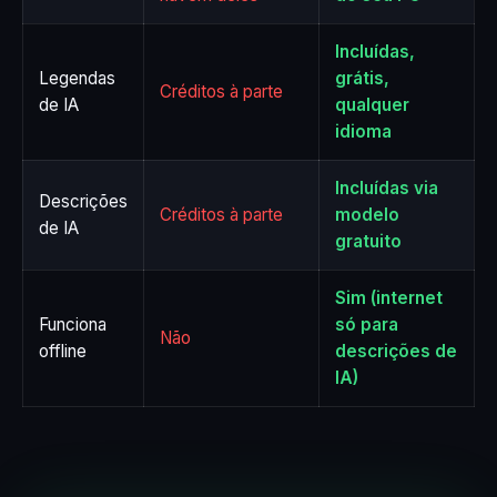
Incluídas,
Legendas
grátis,
Créditos à parte
de IA
qualquer
idioma
Incluídas via
Descrições
Créditos à parte
modelo
de IA
gratuito
Sim (internet
Funciona
só para
Não
offline
descrições de
IA)