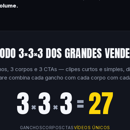
volume.
ODO 3×3×3 DOS GRANDES VEND
os, 3 corpos e 3 CTAs — clipes curtos e simples, dir
are combina cada gancho com cada corpo com cad
3
3
3
=
27
×
×
GANCHOS
CORPOS
CTAS
VÍDEOS ÚNICOS