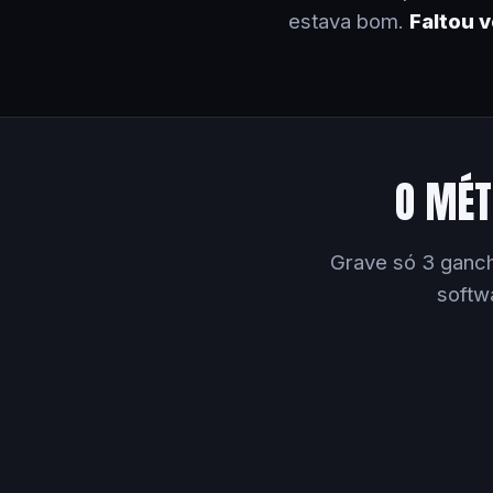
estava bom.
Faltou 
O MÉT
Grave só 3 ganch
softw