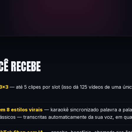
CÊ RECEBE
×3×3
— até 5 clipes por slot (isso dá 125 vídeos de uma úni
m 8 estilos virais
— karaokê sincronizado palavra a pala
lássicos — transcritas automaticamente da sua voz, em qua