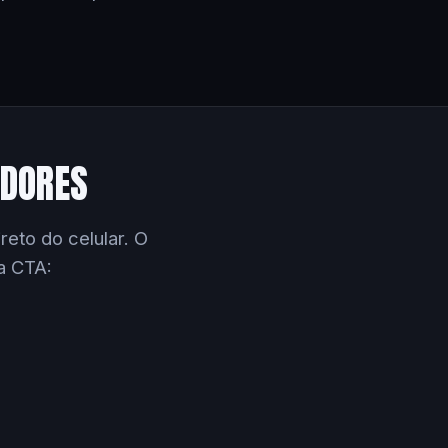
EDORES
eto do celular. O
a CTA: