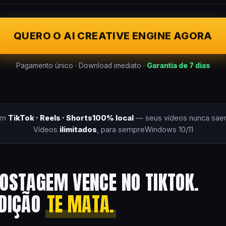
QUERO O AI CREATIVE ENGINE AGORA
Pagamento único · Download imediato ·
Garantia de 7 dias
om
TikTok · Reels · Shorts
100% local
— seus vídeos nunca sae
Vídeos
ilimitados
, para sempre
Windows 10/11
OSTAGEM VENCE NO TIKTOK.
EDIÇÃO
TE MATA.