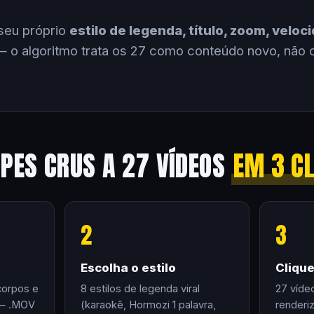
seu próprio
estilo de legenda, título, zoom, velo
 o algoritmo trata os 27 como conteúdo novo, não 
IPES CRUS A 27 VÍDEOS
EM 3 C
2
3
Escolha o estilo
Cliqu
corpos e
8 estilos de legenda viral
27 víde
 — .MOV
(karaokê, Hormozi 1 palavra,
renderi