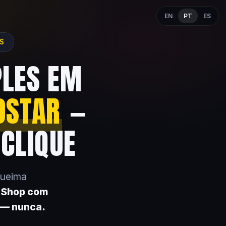
EN
PT
ES
ES
PLES EM
OSTAR
—
 CLIQUE
queima
k Shop com
 — nunca.