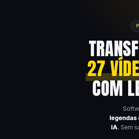
P
TRANSF
27 VÍD
COM LE
Softw
legendas e
IA
. Sem s