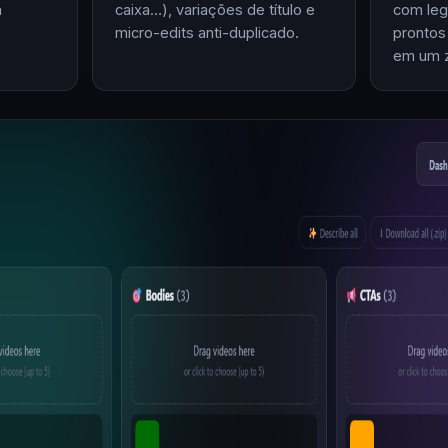
m
caixa…), variações de título e
com leg
micro-edits anti-duplicado.
prontos
em um z