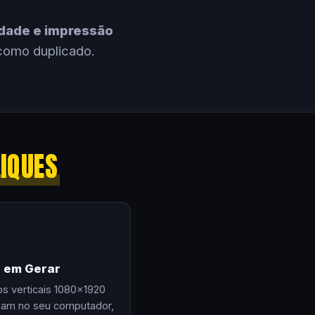
cidade e impressão
como duplicado.
LIQUES
e em Gerar
os verticais 1080×1920
zam no seu computador,