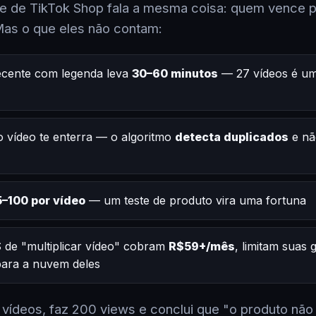
 de TikTok Shop fala a mesma coisa: quem vence po
Mas o que eles não contam:
ecente com legenda leva
30–60 minutos
— 27 vídeos é um
 vídeo te enterra — o algoritmo
detecta duplicados
e nã
–100 por vídeo
— um teste de produto vira uma fortuna
 de "multiplicar vídeo" cobram
R$59+/mês
, limitam suas
 para a nuvem deles
2 vídeos, faz 200 views e conclui que "o produto não