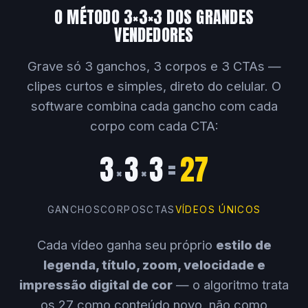
O MÉTODO 3×3×3 DOS GRANDES
VENDEDORES
Grave só 3 ganchos, 3 corpos e 3 CTAs —
clipes curtos e simples, direto do celular. O
software combina cada gancho com cada
corpo com cada CTA:
3
3
3
=
27
×
×
GANCHOS
CORPOS
CTAS
VÍDEOS ÚNICOS
Cada vídeo ganha seu próprio
estilo de
legenda, título, zoom, velocidade e
impressão digital de cor
— o algoritmo trata
os 27 como conteúdo novo, não como