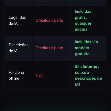
Incluídas,
Legendas
grátis,
Créditos à parte
de IA
qualquer
idioma
Incluídas via
Descrições
Créditos à parte
modelo
de IA
gratuito
Sim (internet
Funciona
só para
Não
offline
descrições de
IA)