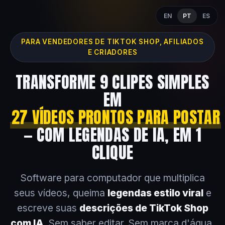
EN
PT
ES
PARA VENDEDORES DE TIKTOK SHOP, AFILIADOS
E CRIADORES
TRANSFORME 9 CLIPES SIMPLES
EM
27 VÍDEOS PRONTOS PARA POSTAR
— COM LEGENDAS DE IA, EM 1
CLIQUE
Software para computador que multiplica
seus vídeos, queima
legendas estilo viral
e
escreve suas
descrições de TikTok Shop
com IA
. Sem saber editar. Sem marca d'água.