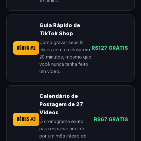
de títulos.
Guia Rápido de
TikTok Shop
Como gravar seus 9
BÔNUS #2
R$127 GRÁTIS
clipes com o celular em
20 minutos, mesmo que
você nunca tenha feito
um vídeo.
Calendário de
Postagem de 27
Vídeos
BÔNUS #3
R$67 GRÁTIS
O cronograma exato
para espalhar um lote
por um mês inteiro de