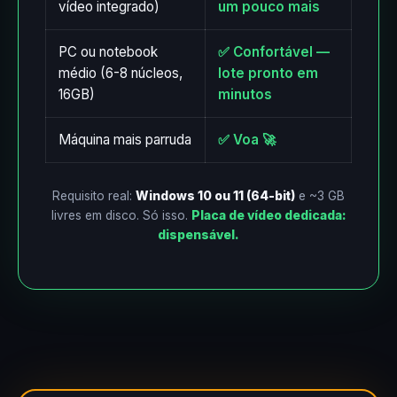
vídeo integrado)
um pouco mais
PC ou notebook
✅ Confortável —
médio (6-8 núcleos,
lote pronto em
16GB)
minutos
Máquina mais parruda
✅ Voa 🚀
Requisito real:
Windows 10 ou 11 (64-bit)
e ~3 GB
livres em disco. Só isso.
Placa de vídeo dedicada:
dispensável.