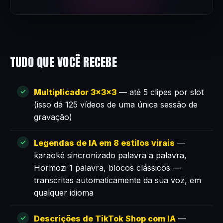
TUDO QUE VOCÊ RECEBE
Multiplicador 3×3×3
— até 5 clipes por slot
(isso dá 125 vídeos de uma única sessão de
gravação)
Legendas de IA em 8 estilos virais
—
karaokê sincronizado palavra a palavra,
Hormozi 1 palavra, blocos clássicos —
transcritas automaticamente da sua voz, em
qualquer idioma
Descrições de TikTok Shop com IA
—