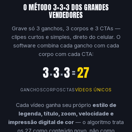
O MÉTODO 3×3×3 DOS GRANDES
VENDEDORES
Grave só 3 ganchos, 3 corpos e 3 CTAs —
clipes curtos e simples, direto do celular. O
software combina cada gancho com cada
corpo com cada CTA:
3
3
3
=
27
×
×
GANCHOS
CORPOS
CTAS
VÍDEOS ÚNICOS
Cada vídeo ganha seu próprio
estilo de
legenda, título, zoom, velocidade e
impressão digital de cor
— o algoritmo trata
os 27 como conteúdo novo, não como