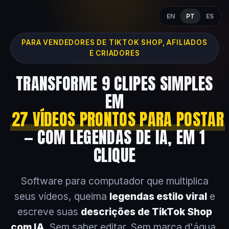
EN
PT
ES
PARA VENDEDORES DE TIKTOK SHOP, AFILIADOS
E CRIADORES
TRANSFORME 9 CLIPES SIMPLES
EM
27 VÍDEOS PRONTOS PARA POSTAR
— COM LEGENDAS DE IA, EM 1
CLIQUE
Software para computador que multiplica
seus vídeos, queima
legendas estilo viral
e
escreve suas
descrições de TikTok Shop
com IA
. Sem saber editar. Sem marca d'água.