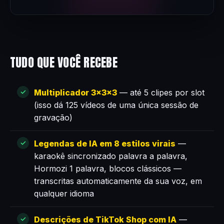
TUDO QUE VOCÊ RECEBE
Multiplicador 3×3×3
— até 5 clipes por slot
(isso dá 125 vídeos de uma única sessão de
gravação)
Legendas de IA em 8 estilos virais
—
karaokê sincronizado palavra a palavra,
Hormozi 1 palavra, blocos clássicos —
transcritas automaticamente da sua voz, em
qualquer idioma
Descrições de TikTok Shop com IA
—