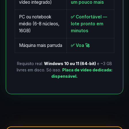
vídeo integrado)
um pouco mais
PC ou notebook
✅ Confortável —
médio (6-8 núcleos,
lote pronto em
16GB)
minutos
Máquina mais parruda
✅ Voa 🚀
Requisito real:
Windows 10 ou 11 (64-bit)
e ~3 GB
livres em disco. Só isso.
Placa de vídeo dedicada:
dispensável.