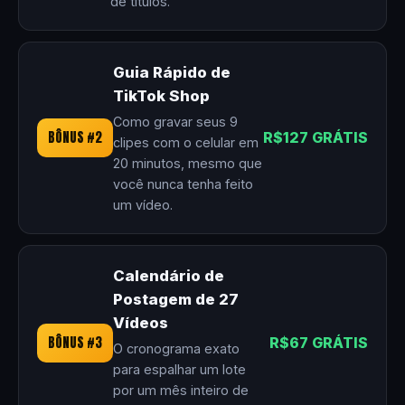
de títulos.
Guia Rápido de
TikTok Shop
Como gravar seus 9
BÔNUS #2
R$127 GRÁTIS
clipes com o celular em
20 minutos, mesmo que
você nunca tenha feito
um vídeo.
Calendário de
Postagem de 27
Vídeos
BÔNUS #3
R$67 GRÁTIS
O cronograma exato
para espalhar um lote
por um mês inteiro de