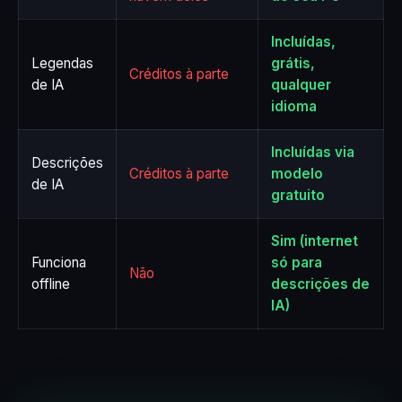
Incluídas,
Legendas
grátis,
Créditos à parte
de IA
qualquer
idioma
Incluídas via
Descrições
Créditos à parte
modelo
de IA
gratuito
Sim (internet
Funciona
só para
Não
offline
descrições de
IA)