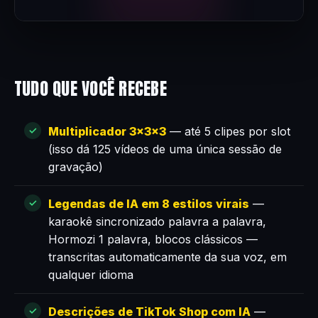
TUDO QUE VOCÊ RECEBE
Multiplicador 3×3×3
— até 5 clipes por slot
(isso dá 125 vídeos de uma única sessão de
gravação)
Legendas de IA em 8 estilos virais
—
karaokê sincronizado palavra a palavra,
Hormozi 1 palavra, blocos clássicos —
transcritas automaticamente da sua voz, em
qualquer idioma
Descrições de TikTok Shop com IA
—