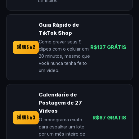
de títulos.
Guia Rápido de
TikTok Shop
Como gravar seus 9
BÔNUS #2
R$127 GRÁTIS
clipes com o celular em
20 minutos, mesmo que
você nunca tenha feito
um vídeo.
Calendário de
Postagem de 27
Vídeos
BÔNUS #3
R$67 GRÁTIS
O cronograma exato
para espalhar um lote
por um mês inteiro de