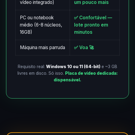
vídeo integrado)
um pouco mais
PC ou notebook
✅ Confortável —
médio (6-8 núcleos,
lote pronto em
16GB)
minutos
Máquina mais parruda
✅ Voa 🚀
Requisito real:
Windows 10 ou 11 (64-bit)
e ~3 GB
livres em disco. Só isso.
Placa de vídeo dedicada:
dispensável.