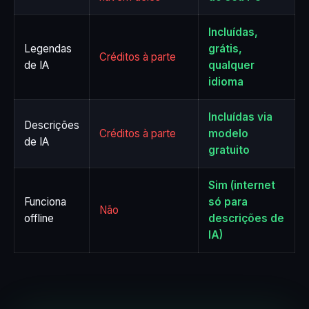
Incluídas,
Legendas
grátis,
Créditos à parte
de IA
qualquer
idioma
Incluídas via
Descrições
Créditos à parte
modelo
de IA
gratuito
Sim (internet
Funciona
só para
Não
offline
descrições de
IA)