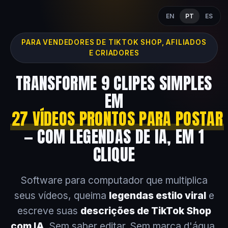
EN
PT
ES
PARA VENDEDORES DE TIKTOK SHOP, AFILIADOS
E CRIADORES
TRANSFORME 9 CLIPES SIMPLES
EM
27 VÍDEOS PRONTOS PARA POSTAR
— COM LEGENDAS DE IA, EM 1
CLIQUE
Software para computador que multiplica
seus vídeos, queima
legendas estilo viral
e
escreve suas
descrições de TikTok Shop
com IA
. Sem saber editar. Sem marca d'água.