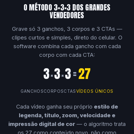
O MÉTODO 3×3×3 DOS GRANDES
VENDEDORES
Grave só 3 ganchos, 3 corpos e 3 CTAs —
clipes curtos e simples, direto do celular. O
software combina cada gancho com cada
corpo com cada CTA:
3
3
3
=
27
×
×
GANCHOS
CORPOS
CTAS
VÍDEOS ÚNICOS
Cada vídeo ganha seu próprio
estilo de
legenda, título, zoom, velocidade e
impressão digital de cor
— o algoritmo trata
os 27 como conteúdo novo, não como